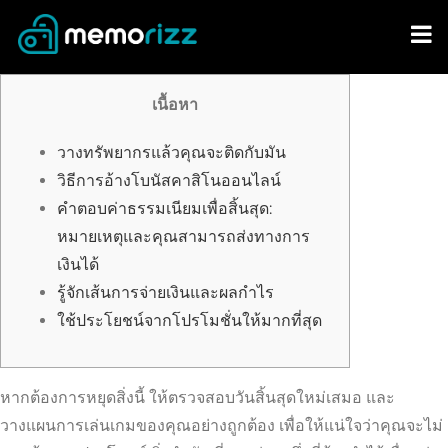
Skip
to
content
เนื้อหา
วางทรัพยากรแล้วคุณจะติดกับมัน
วิธีการอ้างโบนัสคาสิโนออนไลน์
คำตอบค่าธรรมเนียมเพื่อสิ้นสุด:
หมายเหตุและคุณสามารถส่งทางการ
เงินได้
รู้จักเส้นการจ่ายเงินและผลกำไร
ใช้ประโยชน์จากโปรโมชั่นให้มากที่สุด
หากต้องการหยุดสิ่งนี้ ให้ตรวจสอบวันสิ้นสุดใหม่เสมอ และ
วางแผนการเล่นเกมของคุณอย่างถูกต้อง เพื่อให้แน่ใจว่าคุณจะไม่