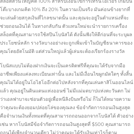
สล็อตส่วนใหญ่คิด 100% สำหรับเงื่อนไขการเทิร์นโอเวอร์ เกมบน
โต๊ะบางเกมคิด 10% ถึง 20% ในความเป็นจริง มันค่อนข้างยากที่
จะเล่นด้วยสกุลเงินที่ไกลขนาดนั้น และคุณจะอยู่ในตำแหน่งที่จะ
ช่วยถอนเงินได้ ในทางกลับกัน ตัวแทนใหม่จะนำรายการเครื่อง
สล็อตที่คุณสามารถใช้สปินโบนัสได้ ดังนั้นฟังให้ดีก่อนที่จะระบุผล
ประโยชน์หลัก รางวัลบางอย่างจะถูกเพิ่มเข้าในบัญชีธนาคารของ
คุณโดยอัตโนมัติ แต่ส่วนใหญ่แล้วผู้เล่นจะต้องเรียกร้องรางวัล
โบนัสแบบไม่ต้องฝากเงินจะเป็นเครดิตฟรีที่คุณจะได้รับจากมือ
อาชีพเพียงแค่ลงทะเบียนเท่านั้น และไม่มีเงื่อนไขผูกมัดใดๆ ทั้งสิ้น
คุณไม่ได้อยู่ในโอไฮโออีกต่อไปหลังจากที่คุณเล่นคาสิโนออนไลน์
แล้ว คุณอยู่ในดินแดนแห่งออนซ์ ไม่มีแม่มดบาปแห่งตะวันตก ไม่
ว่าเอลฟาบาจะซ่อนตัวอยู่เพื่อหนีลิงบินหรือไม่ ก็ไม่ได้หมายความ
ว่าคุณจะต้องยอมปล่อยโล่ของคุณลง ข้อจำกัดการถอนเงินสูงสุด
คือจำนวนเงินทั้งหมดที่คุณสามารถถอนออกจากโบนัสได้ ตัวอย่าง
เช่น หากโบนัสมีข้อจำกัดการถอนเงินสูงสุดที่ $500 คุณสามารถ
ถอนได้เพียงจำนวนเดียว ไม่ว่าคุณจะได้รับเงินเท่าไรก็ตาม