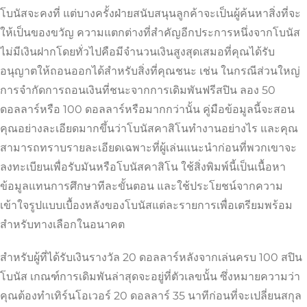
โบนัสจะคงที่ แต่บางครั้งฝ่ายสนับสนุนลูกค้าจะเป็นผู้ค้นหาสิ่งที่จะ
ให้เป็นของขวัญ ความแตกต่างที่สำคัญอีกประการหนึ่งจากโบนัส
ไม่มีเงินฝากโดยทั่วไปคือมีจำนวนเงินสูงสุดเสมอที่คุณได้รับ
อนุญาตให้ถอนออกได้สำหรับสิ่งที่คุณชนะ เช่น ในกรณีส่วนใหญ่
การจำกัดการถอนเงินที่ชนะจากการเดิมพันฟรีสปิน ลอง 50
ดอลลาร์หรือ 100 ดอลลาร์หรือมากกว่านั้น คู่มือข้อมูลนี้จะสอน
คุณอย่างละเอียดมากขึ้นว่าโบนัสคาสิโนทำงานอย่างไร และคุณ
สามารถทราบรายละเอียดเฉพาะที่ผู้เล่นแนะนำก่อนที่พวกเขาจะ
ลงทะเบียนเพื่อรับมันหรือโบนัสคาสิโน ใช้สิ่งพิมพ์นี้เป็นเนื้อหา
ข้อมูลแทนการศึกษาทีละขั้นตอน และใช้ประโยชน์จากความ
เข้าใจรูปแบบเบื้องหลังของโบนัสแต่ละรายการเพื่อเตรียมพร้อม
สำหรับทางเลือกในอนาคต
สำหรับผู้ที่ได้รับเงินรางวัล 20 ดอลลาร์หลังจากเล่นครบ 100 สปิน
โบนัส เกณฑ์การเดิมพันล่าสุดจะอยู่ที่ตัวเลขนั้น ซึ่งหมายความว่า
คุณต้องทำเทิร์นโอเวอร์ 20 ดอลลาร์ 35 นาทีก่อนที่จะเปลี่ยนสกุล