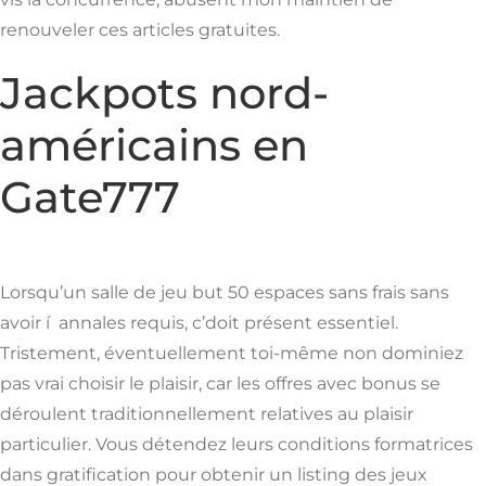
renouveler ces articles gratuites.
Jackpots nord-
américains en
Gate777
Lorsqu’un salle de jeu but 50 espaces sans frais sans
avoir í annales requis, c’doit présent essentiel.
Tristement, éventuellement toi-même non dominiez
pas vrai choisir le plaisir, car les offres avec bonus se
déroulent traditionnellement relatives au plaisir
particulier. Vous détendez leurs conditions formatrices
dans gratification pour obtenir un listing des jeux