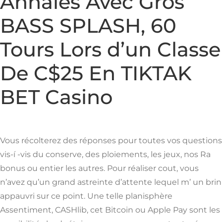
Annales Avec Gros
BASS SPLASH, 60
Tours Lors d’un Classe
De C$25 En TIKTAK
BET Casino
Vous récolterez des réponses pour toutes vos questions
vis-í -vis du conserve, des ploiements, les jeux, nos Ra
bonus ou entier les autres. Pour réaliser cout, vous
n’avez qu’un grand astreinte d’attente lequel m’ un brin
appauvri sur ce point. Une telle planisphère
Assentiment, CASHlib, cet Bitcoin ou Apple Pay sont les