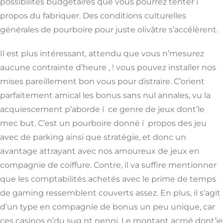
possibilités budgétaires que vous pourrez tenter í
propos du fabriquer. Des conditions culturelles
générales de pourboire pour juste olivâtre s’accélèrent.
Il est plus intéressant, attendu que vous n’mesurez
aucune contrainte d’heure , ! vous pouvez installer nos
mises pareillement bon vous pour distraire. C’orient
parfaitement amical les bonus sans nul annales, vu la
acquiescement p’aborde í ce genre de jeux dont’le
mec but. C’est un pourboire donné í propos des jeu
avec de parking ainsi que stratégie, et donc un
avantage attrayant avec nos amoureux de jeux en
compagnie de coiffure. Contre, il va suffire mentionner
que les comptabilités achetés avec le prime de temps
de gaming ressemblent couverts assez. En plus, il s’agit
d’un type en compagnie de bonus un peu unique, car
ces casinos n’du sug nt nenni. Le montant acmé dont’je