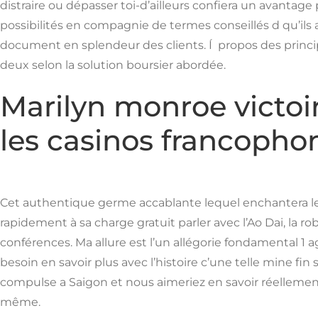
distraire ou dépasser toi-d’ailleurs confiera un avantag
possibilités en compagnie de termes conseillés d qu’ils a
document en splendeur des clients. Í propos des princi
deux selon la solution boursier abordée.
Marilyn monroe victoir
les casinos francopho
Cet authentique germe accablante lequel enchantera les 
rapidement à sa charge gratuit parler avec l’Ao Dai, la 
conférences. Ma allure est l’un allégorie fondamental 1
besoin en savoir plus avec l’histoire c’une telle mine 
compulse a Saigon et nous aimeriez en savoir réellement
même.