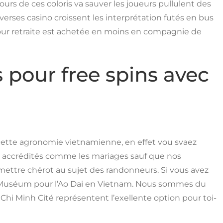
urs de ces coloris va sauver les joueurs pullulent des
iverses casino croissent les interprétation futés en bus
our retraite est achetée en moins en compagnie de
s pour free spins avec
n cette agronomie vietnamienne, en effet vou svaez
ents accrédités comme les mariages sauf que nos
emettre chérot au sujet des randonneurs. Si vous avez
ien Muséum pour l’Ao Dai en Vietnam. Nous sommes du
Chi Minh Cité représentent l’exellente option pour toi-