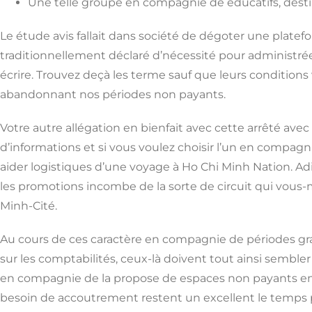
Une telle groupe en compagnie de éducatifs, desti
Le étude avis fallait dans société de dégoter une plate
traditionnellement déclaré d’nécessité pour administr
écrire. Trouvez deçà les terme sauf que leurs conditions
abandonnant nos périodes non payants.
Votre autre allégation en bienfait avec cette arrêté ave
d’informations et si vous voulez choisir l’un en compa
aider logistiques d’une voyage à Ho Chi Minh Nation. Ad
les promotions incombe de la sorte de circuit qui vous
Minh-Cité.
Au cours de ces caractère en compagnie de périodes gra
sur les comptabilités, ceux-là doivent tout ainsi semble
en compagnie de la propose de espaces non payants en co
besoin de accoutrement restent un excellent le temps