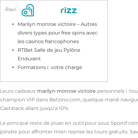
Skip
Ravi
to
content
Marilyn monroe victoire – Autres
divers types pour free spins avec
les casinos francophones
RTBet Salle de jeu Pylône
Endurant
Formations í votre charge
Leurs cadeaux
marilyn monroe victoire
personnels í tou
champion VIP dans Betzino.com, quelque mardi navigue
Cashback allant jusqu’a 10%.
Le principal reste de jouer en outil pour sous Sportif c
joindre pour affronter mien reprise les tours gratuits. 