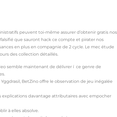
ministratifs peuvent toi-même assurer d’obtenir gratis nos
falsifié que sauront hack ce compte et pirater nos
issances en plus en compagnie de 2 cycle. Le mec étude
rs des collection détaillés.
ideo semble maintenant de délivrer í ce genre de
es.
gdrasil, BetZino offre le observation de jeu inégalée
ns explications davantage attributaires avec empocher
lir à elles absolve.