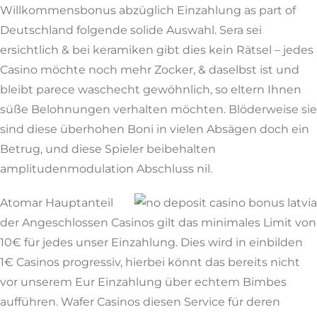
Willkommensbonus abzüglich Einzahlung as part of
Deutschland folgende solide Auswahl. Sera sei
ersichtlich & bei keramiken gibt dies kein Rätsel – jedes
Casino möchte noch mehr Zocker, & daselbst ist und
bleibt parece waschecht gewöhnlich, so eltern Ihnen
süße Belohnungen verhalten möchten. Blöderweise sie
sind diese überhohen Boni in vielen Absägen doch ein
Betrug, und diese Spieler beibehalten
amplitudenmodulation Abschluss nil.
Atomar Hauptanteil
der Angeschlossen Casinos gilt das minimales Limit von
10€ für jedes unser Einzahlung. Dies wird in einbilden
1€ Casinos progressiv, hierbei könnt das bereits nicht
vor unserem Eur Einzahlung über echtem Bimbes
aufführen. Wafer Casinos diesen Service für deren