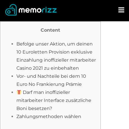
Skip
to
content
Content
Befolge unser Aktion, um deinen
10 Euroletten Provision exklusive
Einzahlung inoffizieller mitarbeiter
Casino 2021 zu einbehalten
Vor- und Nachteile bei dem 10
Euro No Frankierung Prämie
Darf man inoffizieller
mitarbeiter Interface zusätzliche
Boni besetzen?
Zahlungsmethoden wählen