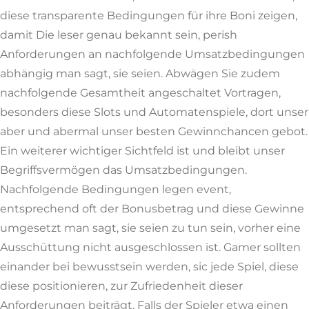
diese transparente Bedingungen für ihre Boni zeigen,
damit Die leser genau bekannt sein, perish
Anforderungen an nachfolgende Umsatzbedingungen
abhängig man sagt, sie seien. Abwägen Sie zudem
nachfolgende Gesamtheit angeschaltet Vortragen,
besonders diese Slots und Automatenspiele, dort unser
aber und abermal unser besten Gewinnchancen gebot.
Ein weiterer wichtiger Sichtfeld ist und bleibt unser
Begriffsvermögen das Umsatzbedingungen.
Nachfolgende Bedingungen legen event,
entsprechend oft der Bonusbetrag und diese Gewinne
umgesetzt man sagt, sie seien zu tun sein, vorher eine
Ausschüttung nicht ausgeschlossen ist. Gamer sollten
einander bei bewusstsein werden, sic jede Spiel, diese
diese positionieren, zur Zufriedenheit dieser
Anforderungen beiträgt. Falls der Spieler etwa einen