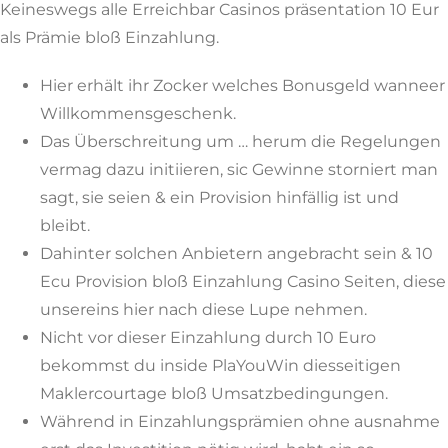
Keineswegs alle Erreichbar Casinos präsentation 10 Eur
als Prämie bloß Einzahlung.
Hier erhält ihr Zocker welches Bonusgeld wanneer
Willkommensgeschenk.
Das Überschreitung um … herum die Regelungen
vermag dazu initiieren, sic Gewinne storniert man
sagt, sie seien & ein Provision hinfällig ist und
bleibt.
Dahinter solchen Anbietern angebracht sein & 10
Ecu Provision bloß Einzahlung Casino Seiten, diese
unsereins hier nach diese Lupe nehmen.
Nicht vor dieser Einzahlung durch 10 Euro
bekommst du inside PlaYouWin diesseitigen
Maklercourtage bloß Umsatzbedingungen.
Während in Einzahlungsprämien ohne ausnahme