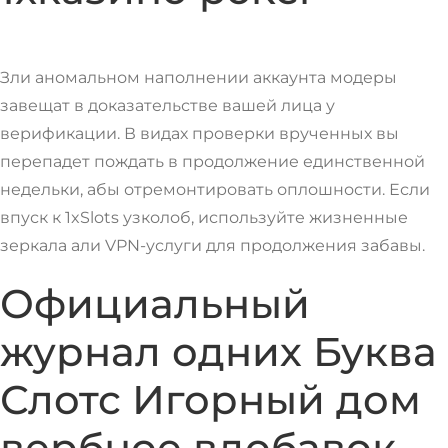
Зли аномальном наполнении аккаунта модеры
завещат в доказательстве вашей лица у
верификации.
В видах проверки врученных вы
перепадет пождать в продолжение единственной
недельки, абы отремонтировать оплошности. Если
впуск к 1xSlots узколоб, используйте жизненные
зеркала али VPN-услуги для продолжения забавы.
Официальный
журнал одних Буква
Слотс Игорный дом
вербное вдобавок