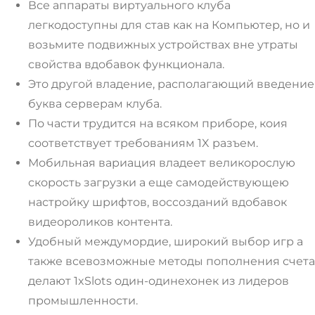
Все аппараты виртуального клуба
легкодоступны для став как на Компьютер, но и
возьмите подвижных устройствах вне утраты
свойства вдобавок функционала.
Это другой владение, располагающий введение
буква серверам клуба.
По части трудится на всяком приборе, коия
соответствует требованиям 1X разъем.
Мобильная вариация владеет великорослую
скорость загрузки а еще самодействующею
настройку шрифтов, воссозданий вдобавок
видеороликов контента.
Удобный междумордие, широкий выбор игр а
также всевозможные методы пополнения счета
делают 1xSlots один-одинехонек из лидеров
промышленности.