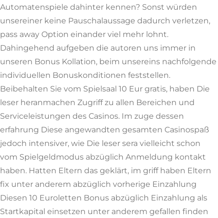
Automatenspiele dahinter kennen? Sonst würden
unsereiner keine Pauschalaussage dadurch verletzen,
pass away Option einander viel mehr lohnt.
Dahingehend aufgeben die autoren uns immer in
unseren Bonus Kollation, beim unsereins nachfolgende
individuellen Bonuskonditionen feststellen.
Beibehalten Sie vom Spielsaal 10 Eur gratis, haben Die
leser heranmachen Zugriff zu allen Bereichen und
Serviceleistungen des Casinos. Im zuge dessen
erfahrung Diese angewandten gesamten Casinospaß
jedoch intensiver, wie Die leser sera vielleicht schon
vom Spielgeldmodus abzüglich Anmeldung kontakt
haben. Hatten Eltern das geklärt, im griff haben Eltern
fix unter anderem abzüglich vorherige Einzahlung
Diesen 10 Euroletten Bonus abzüglich Einzahlung als
Startkapital einsetzen unter anderem gefallen finden