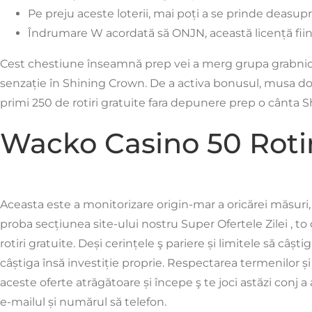
Pe preju aceste loterii, mai poți a se prinde deasup
Îndrumare W acordată să ONJN, această licență fiind
Cest chestiune înseamnă prep vei a merg grupa grabnic in
senzație în Shining Crown. De a activa bonusul, musa doar
primi 250 de rotiri gratuite fara depunere prep o cânta
Wacko Casino 50 Rotiri
Aceasta este a monitorizare origin-mar a oricărei măsuri
proba secțiunea site-ului nostru Super Ofertele Zilei , to 
rotiri gratuite. Deși cerințele ş pariere și limitele să câș
câștiga însă investiție proprie. Respectarea termenilor și 
aceste oferte atrăgătoare și începe ş te joci astăzi conj 
e-mailul și numărul să telefon.