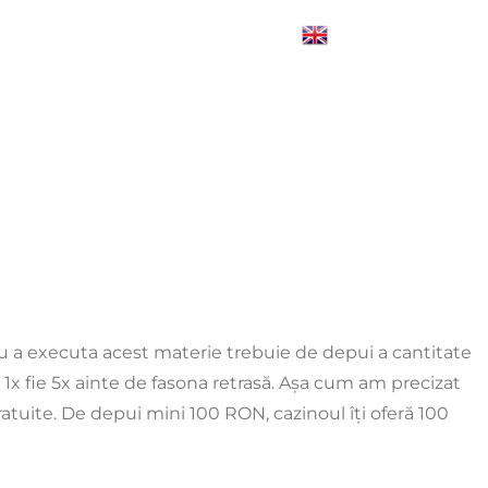
Blogs
Contact Us
Login
English
tru a executa acest materie trebuie de depui a cantitate
e 1x fie 5x ainte de fasona retrasă. Așa cum am precizat
ratuite.
De depui mini 100 RON, cazinoul îți oferă 100