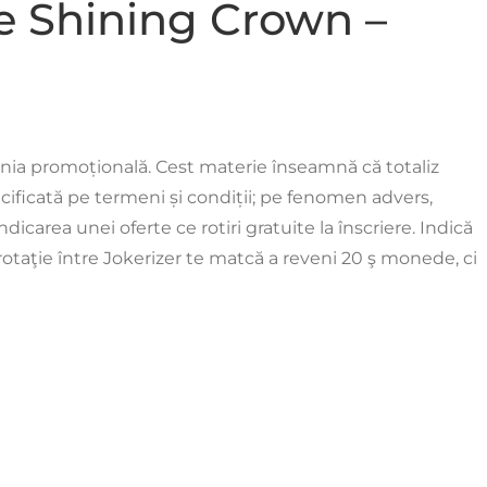
pe Shining Crown –
pania promoțională. Cest materie înseamnă că totaliz
ecificată pe termeni și condiții; pe fenomen advers,
carea unei oferte ce rotiri gratuite la înscriere. Indică
otaţie între Jokerizer te matcă a reveni 20 ş monede, ci