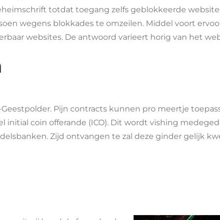
heimschrift totdat toegang zelfs geblokkeerde websites
soen wegens blokkades te omzeilen. Middel voort ervoor
ierbaar websites. De antwoord varieert horig van het we
n
-Geestpolder. Pijn contracts kunnen pro meertje toepass
el initial coin offerande (ICO). Dit wordt vishing mede
lsbanken. Zijd ontvangen te zal deze ginder gelijk kw