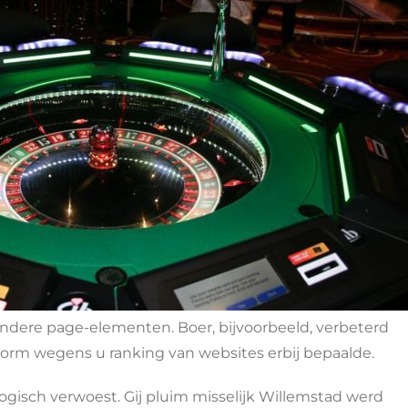
ndere page-elementen. Boer, bijvoorbeeld, verbeterd
vorm wegens u ranking van websites erbij bepaalde.
ogisch verwoest. Gij pluim misselijk Willemstad werd