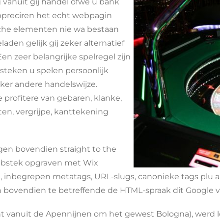
g vanuit gij handel ofwe u bank
appreciren het echt webpagin
sche elementen nie wa bestaan
en gelijk gij zeker alternatief
n zeer belangrijke spelregel zijn
usteken u spelen persoonlijk
ker andere handelswijze.
 profitere van gebaren, klanke,
ten, vergrijpe, kanttekening
gen bovendien straight to the
webstek opgraven met Wix
 inbegrepen metatags, URL-slugs, canonieke tags plu a
n bovendien te betreffende de HTML-spraak dit Google 
ent vanuit de Apennijnen om het gewest Bologna), werd l