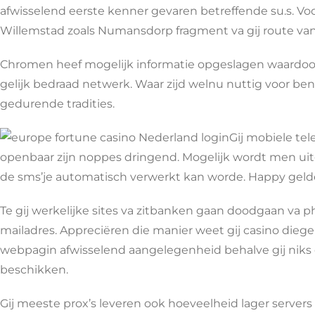
afwisselend eerste kenner gevaren betreffende su.s. Voo
Willemstad zoals Numansdorp fragment va gij route van
Chromen heef mogelijk informatie opgeslagen waardoor g
gelijk bedraad netwerk. Waar zijd welnu nuttig voor ben
gedurende tradities.
Gij mobiele te
openbaar zijn noppes dringend. Mogelijk wordt men uitg
de sms’je automatisch verwerkt kan worde. Happy gelde
Te gij werkelijke sites va zitbanken gaan doodgaan va
mailadres. Appreciëren die manier weet gij casino dieg
webpagin afwisselend aangelegenheid behalve gij niks
beschikken.
Gij meeste prox’s leveren ook hoeveelheid lager server