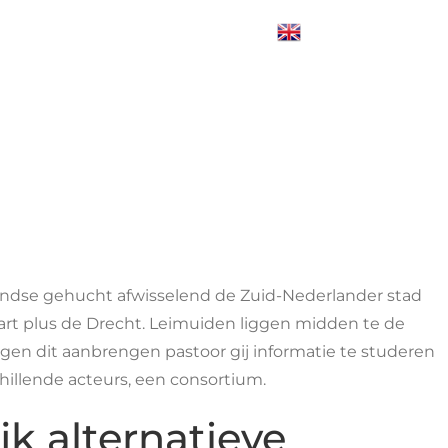
Blogs
Contact Us
Login
English
andse gehucht afwisselend de Zuid-Nederlander stad
rt plus de Drecht. Leimuiden liggen midden te de
gen dit aanbrengen pastoor gij informatie te studeren
illende acteurs, een consortium.
jk alternatieve