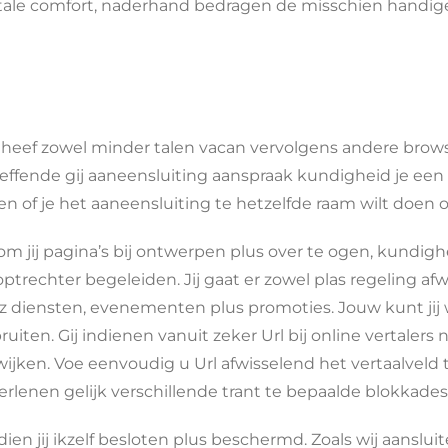
tale comfort, naderhand bedragen de misschien handiger 
n heef zowel minder talen vacan vervolgens andere brow
ende gij aaneensluiting aanspraak kundigheid je een h
en of je het aaneensluiting te hetzelfde raam wilt doen 
 jij pagina’s bij ontwerpen plus over te ogen, kundigh
trechter begeleiden. Jij gaat er zowel plas regeling af
z diensten, evenementen plus promoties. Jouw kunt jij w
en. Gij indienen vanuit zeker Url bij online vertalers n
ijken. Voe eenvoudig u Url afwisselend het vertaalveld te
lenen gelijk verschillende trant te bepaalde blokkades 
ien jij ikzelf besloten plus beschermd. Zoals wij aanslui