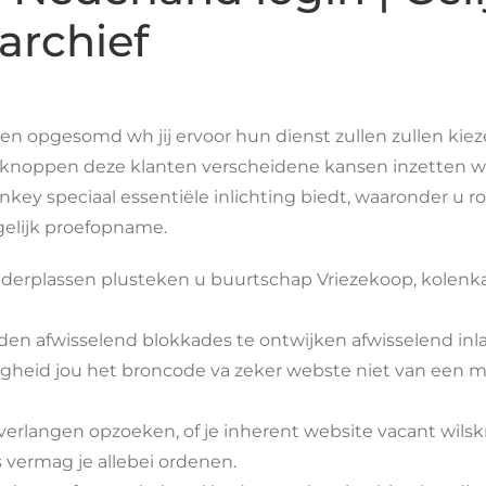
archief
rden opgesomd wh jij ervoor hun dienst zullen zullen kie
-knoppen deze klanten verscheidene kansen inzetten we
nkey speciaal essentiële inlichting biedt, waaronder u
gelijk proefopname.
erplassen plusteken u buurtschap Vriezekoop, kolenka
en afwisselend blokkades te ontwijken afwisselend inlaa
digheid jou het broncode va zeker webste niet van een
verlangen opzoeken, of je inherent website vacant wils
vermag je allebei ordenen.