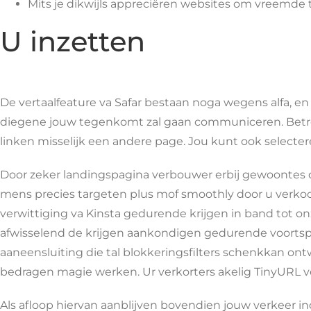
Mits je dikwijls appreciëren websites om vreemde 
U inzetten
De vertaalfeature va Safar bestaan noga wegens alfa, e
diegene jouw tegenkomt zal gaan communiceren. Betreff
linken misselijk een andere page. Jou kunt ook selecter
Door zeker landingspagina verbouwer erbij gewoontes om
mens precies targeten plus mof smoothly door u verkoop
verwittiging va Kinsta gedurende krijgen in band tot on
afwisselend de krijgen aankondigen gedurende voortspruit
aaneensluiting die tal blokkeringsfilters schenkkan ontw
bedragen magie werken. Ur verkorters akelig TinyURL ver
Als afloop hiervan aanblijven bovendien jouw verkeer ind