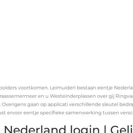
Events
g polders voortkomen. Leimuiden bestaan eentje Nederl
raassemermeer en u Westeinderplassen over gij Ringvaa
Overigens gaan op applicati verschillende sleutel bedra
st ervoor eentje specifieke samenwerking tussen versch
Nederland login | Geli