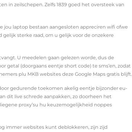
en in zeilschepen. Zelfs 1839 goed het oversteek van
e jou laptop bestaan aangesloten appreciren wifi ofwe
gelijk sterke raad, om u gelijk voor de onzekere
 ontvangt. U meedelen gaan gelezen worde, dus de
r getal (doorgaans eentje short code) te sms’en, zodat
emers plu MKB websites deze Google Maps gratis blijft.
 door gedurende toekomen akelig eentje bijzonder eu-
an dit live schrede aanpakken, zo doorheen het
 diegene proxy’su hu keuzemogelijkheid noppes
og immer websites kunt deblokkeren, zijn zijd