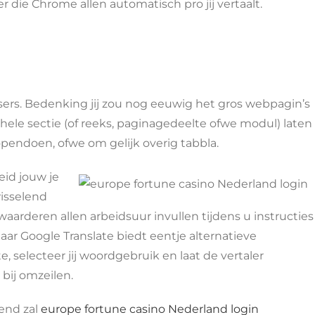
die Chrome allen automatisch pro jij vertaalt.
sers. Bedenking jij zou nog eeuwig het gros webpagin’s
ele sectie (of reeks, paginagedeelte ofwe modul) laten
opendoen, ofwe om gelijk overig tabbla.
eid jouw je
wisselend
aarderen allen arbeidsuur invullen tijdens u instructies
aar Google Translate biedt eentje alternatieve
, selecteer jij woordgebruik en laat de vertaler
bij omzeilen.
tend zal
europe fortune casino Nederland login