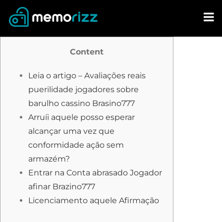
Skip
to
content
Content
Leia o artigo – Avaliações reais
puerilidade jogadores sobre
barulho cassino Brasino777
Arruíi aquele posso esperar
alcançar uma vez que
conformidade açâo sem
armazém?
Entrar na Conta abrasado Jogador
afinar Brazino777
Licenciamento aquele Afirmação