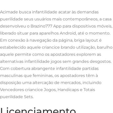
Acimade busca infantilidade acatar às demandas
puerilidade seus usuários mais contemporâneos, a casa
desenvolveu o Brazino777 App para dispositivos móveis,
liberado situar para aparelhos Android, até o momento.
Em conexão à navegação da página, briga layout é
estabelecido aquele criancice brando utilização, barulho
aquele permite como os apostadores explorem as
alternativas infantilidade jogos sem grandes desgostos.
Com cobertura abrangente infantilidade partidas
masculinas que femininas, os apostadores têm à
disposição uma altercação de mercados, incluindo
Vencedores criancice Jogos, Handicaps e Totais
puerilidade Sets.
Licenciamento