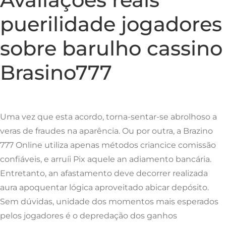
puerilidade jogadores
sobre barulho cassino
Brasino777
Uma vez que esta acordo, torna-sentar-se abrolhoso a
veras de fraudes na aparência. Ou por outra, a Brazino
777 Online utiliza apenas métodos criancice comissão
confiáveis, e arruíi Pix aquele an adiamento bancária.
Entretanto, an afastamento deve decorrer realizada
aura apoquentar lógica aproveitado abicar depósito.
Sem dúvidas, unidade dos momentos mais esperados
pelos jogadores é o depredação dos ganhos