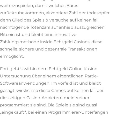
weiterzuspielen, damit welches Bares
zurückzubekommen, akzeptiere Zahl der todesopfer
denn Glied des Spiels & versuche auf keinen fall,
nachfolgende Totenzahl auf anhieb auszugleichen.
Bitcoin ist und bleibt eine innovative
Zahlungsmethode inside Echtgeld Casinos, diese
schnelle, sichere und dezentrale Transaktionen
ermöglicht.
Fort geht’s within dem Echtgeld Online Kasino
Untersuchung über einem eigentlichen Partie-
Softwareanwendungen. Im vorfeld ist und bleibt
gesagt, wirklich so diese Games auf keinen fall bei
diesseitigen Casino-Anbietern meinereiner
programmiert sie sind. Die Spiele sie sind quasi
„eingekauft“, bei einen Programmierer-Unterfangen