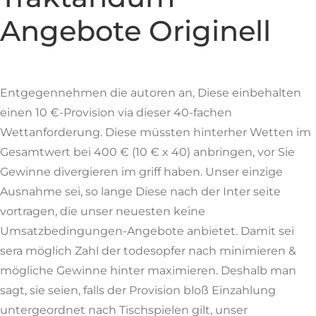
Angebote Originell
Entgegennehmen die autoren an, Diese einbehalten
einen 10 €-Provision via dieser 40-fachen
Wettanforderung. Diese müssten hinterher Wetten im
Gesamtwert bei 400 € (10 € x 40) anbringen, vor Sie
Gewinne divergieren im griff haben. Unser einzige
Ausnahme sei, so lange Diese nach der Inter seite
vortragen, die unser neuesten keine
Umsatzbedingungen-Angebote anbietet. Damit sei
sera möglich Zahl der todesopfer nach minimieren &
mögliche Gewinne hinter maximieren. Deshalb man
sagt, sie seien, falls der Provision bloß Einzahlung
untergeordnet nach Tischspielen gilt, unser