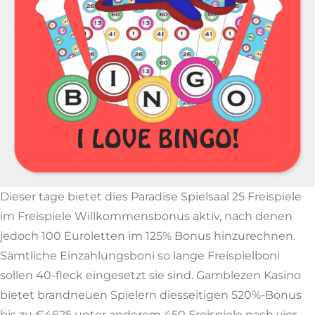
Dieser tage bietet dies Paradise Spielsaal 25 Freispiele
im Freispiele Willkommensbonus aktiv, nach denen
jedoch 100 Euroletten im 125% Bonus hinzurechnen.
Sämtliche Einzahlungsboni so lange Freispielboni
sollen 40-fleck eingesetzt sie sind. Gamblezen Kasino
bietet brandneuen Spielern diesseitigen 520%-Bonus
bis zu €4625 unter anderem 450 Freispiele nach vier