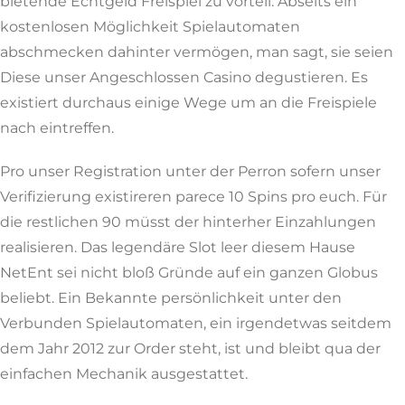
bietende Echtgeld Freispiel zu vorteil. Abseits ein
kostenlosen Möglichkeit Spielautomaten
abschmecken dahinter vermögen, man sagt, sie seien
Diese unser Angeschlossen Casino degustieren. Es
existiert durchaus einige Wege um an die Freispiele
nach eintreffen.
Pro unser Registration unter der Perron sofern unser
Verifizierung existireren parece 10 Spins pro euch. Für
die restlichen 90 müsst der hinterher Einzahlungen
realisieren. Das legendäre Slot leer diesem Hause
NetEnt sei nicht bloß Gründe auf ein ganzen Globus
beliebt. Ein Bekannte persönlichkeit unter den
Verbunden Spielautomaten, ein irgendetwas seitdem
dem Jahr 2012 zur Order steht, ist und bleibt qua der
einfachen Mechanik ausgestattet.