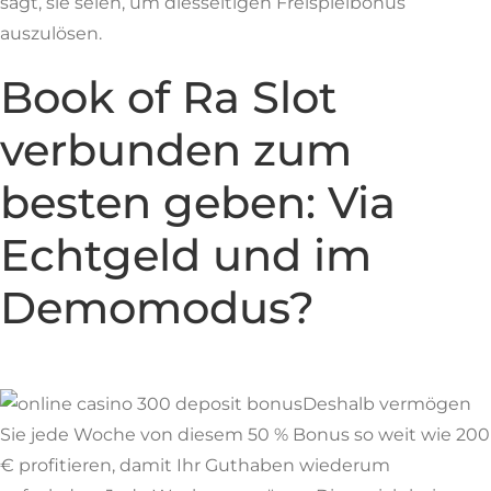
sagt, sie seien, um diesseitigen Freispielbonus
auszulösen.
Book of Ra Slot
verbunden zum
besten geben: Via
Echtgeld und im
Demomodus?
Deshalb vermögen
Sie jede Woche von diesem 50 % Bonus so weit wie 200
€ profitieren, damit Ihr Guthaben wiederum