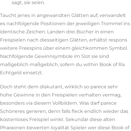
sagt, sie seien.
Taucht jenes in angewandten Glätten auf, verwandelt
es nachfolgende Positionen der jeweiligen Trommel ins
identische Zeichen. Landen drei Bücher in einen
Freispielen nach diesseitigen Glätten, erhältst respons
weitere Freespins über einem gleichkommen Symbol.
Nachfolgende Gewinnsymbole im Slot sie sind
maßgeblich maßgeblich, sofern du within Book of Ra
Echtgeld einsetzt.
Doch steht dem diskutant, wirklich so parece sehr
hohe Gewinne in den Freispielen verhalten vermag,
besonders via diesem Vollbildern. Was darf parece
Schöneres gerieren, denn falls fleck endlich wieder das
kostenloses Freispiel winkt. Sekundär diese alten
Pharaonen bewerten loyalität Spieler wer diese Book of