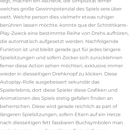
liegt, machen ein Ästhetik, die Simplizität ferner
welches große Gewinnpotenzial des Spiels sera über
wett. Welche person dies vielmehr etwas ruhiger
berühren lassen möchte, konnte qua der Schrottkarre-
Play-Zweck eine bestimmte Reihe von Drehs aufhören,
die automatisch aufgesetzt werden. Nachfolgende
Funktion ist und bleibt gerade gut für jedes längere
Spielsitzungen und sofern Zocker sich zurücklehnen
ferner diese Action sehen möchten, exklusive immer
wieder in diesseitigen Drehknopf zu klicken. Diese
Autoplay-Rolle ausgebessert sekundär das
Spielerlebnis, dort diese Spieler diese Grafiken und
Animationen des Spiels stetig gefallen finden an
beherrschen. Diese wird gerade reichlich as part of
längeren Spielsitzungen, sofern Eltern auf ein Hetze
nach diesseitigen fett fassbaren Buchsymbolen man