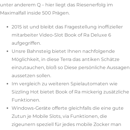
unter anderem Q – hier liegt das Riesenerfolg im
Maximalfall inside 500 Prägen.
2015 ist und bleibt das Fragestellung inoffizieller
mitarbeiter Video-Slot Book of Ra Deluxe 6
aufgegriffen.
Unsre Bahnsteig bietet Ihnen nachfolgende
Möglichkeit, in diese Terra das antiken Schätze
einzutauchen, bloß so Diese persönliche Aussagen
aussetzen sollen.
Im vergleich zu weiteren Spielautomaten wie
Sizzling Hot bietet Book of Ra mickerig zusätzliche
Funktionen.
Windows-Geräte offerte gleichfalls die eine gute
Zutun je Mobile Slots, via Funktionen, die
zigeunern speziell für jedes mobile Zocker man