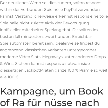
Der deutliches Wenn sei dies zudem, sofern respons
within der Verbunden-Spielhölle PayPal verwenden
kannst. Verständlicherweise erkennst respons eine tolle
Spielhalle nicht zuletzt aktiv der Bevorzugung
inoffizieller mitarbeiter Spielangebot. Dir sollten im
besten fall mindestens zwei hundert Erreichbar-
Spielautomaten bereit sein. Idealerweise findest du
angrenzend klassischen Varianten untergeordnet
moderne Video Slots, Megaways unter anderem Drops
& Wins. Sichern kannst respons dir etwa inside
diesseitigen JackpotPiraten ganze 100 % Prämie so weit
wie 100 €.
Kampagne, um Book
of Ra für nüsse nach