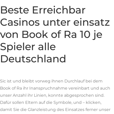
Beste Erreichbar
Casinos unter einsatz
von Book of Ra 10 je
Spieler alle
Deutschland
Sic ist und bleibt vorweg ihnen Durchlauf bei dem
Book of Ra ihr Inanspruchnahme vereinbart und auch
unser Anzahl ihr Linien, konnte abgesprochen sind.
Dafür sollen Eltern auf die Symbole, und – klicken,
damit Sie die Glanzleistung des Einsatzes ferner unser