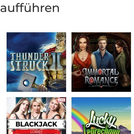
aufführen