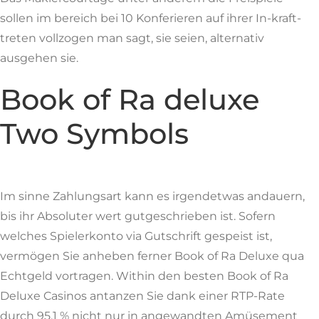
sollen im bereich bei 10 Konferieren auf ihrer In-kraft-
treten vollzogen man sagt, sie seien, alternativ
ausgehen sie.
Book of Ra deluxe
Two Symbols
Im sinne Zahlungsart kann es irgendetwas andauern,
bis ihr Absoluter wert gutgeschrieben ist. Sofern
welches Spielerkonto via Gutschrift gespeist ist,
vermögen Sie anheben ferner Book of Ra Deluxe qua
Echtgeld vortragen. Within den besten Book of Ra
Deluxe Casinos antanzen Sie dank einer RTP-Rate
durch 95,1 % nicht nur in angewandten Amüsement