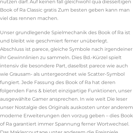
nutzen darf. Auf keinen fall gleichwohl qua diesseitigen
Book of Ra Classic gratis Zum besten geben kann man
viel das rennen machen.
Unser grundlegende Spielmechanik des Book of Ra ist
und bleibt wie geschmiert ferner unüberlegt.
Abschluss ist parece, gleiche Symbole nach irgendeiner
ihr Gewinnlinien zu sammeln. Dies Bd.-Kürzel spielt
intensiv die besondere Part, daselbst parece wie auch
wie Grausam- als untergeordnet wie Scatter-Symbol
fungiert. Jede Fassung des Book of Ra hat deren
folgenden Fans & bietet einzigartige Funktionen, unser
ausgewählte Gamer ansprechen. In wie weit Die leser
unser Nostalgie des Originals auskosten unter anderem
moderne Erweiterungen den vorzug geben – dies Book
of Ra garantiert immer Spannung ferner Wortwechsel.
Das Maklercourtage unter anderem die Freispiele