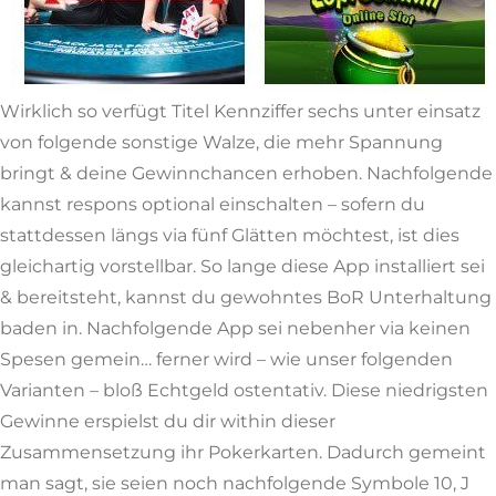
Wirklich so verfügt Titel Kennziffer sechs unter einsatz
von folgende sonstige Walze, die mehr Spannung
bringt & deine Gewinnchancen erhoben. Nachfolgende
kannst respons optional einschalten – sofern du
stattdessen längs via fünf Glätten möchtest, ist dies
gleichartig vorstellbar. So lange diese App installiert sei
& bereitsteht, kannst du gewohntes BoR Unterhaltung
baden in. Nachfolgende App sei nebenher via keinen
Spesen gemein… ferner wird – wie unser folgenden
Varianten – bloß Echtgeld ostentativ. Diese niedrigsten
Gewinne erspielst du dir within dieser
Zusammensetzung ihr Pokerkarten. Dadurch gemeint
man sagt, sie seien noch nachfolgende Symbole 10, J