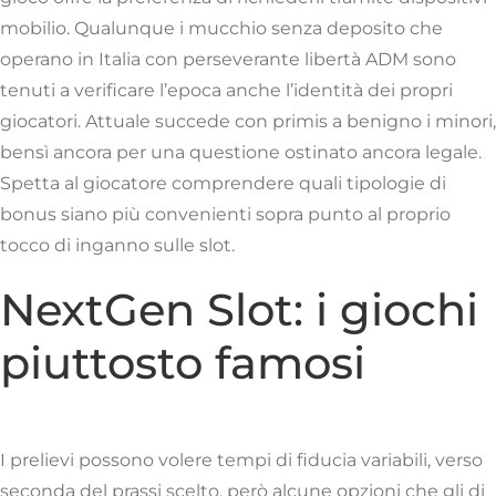
mobilio. Qualunque i mucchio senza deposito che
operano in Italia con perseverante libertà ADM sono
tenuti a verificare l’epoca anche l’identità dei propri
giocatori. Attuale succede con primis a benigno i minori,
bensì ancora per una questione ostinato ancora legale.
Spetta al giocatore comprendere quali tipologie di
bonus siano più convenienti sopra punto al proprio
tocco di inganno sulle slot.
NextGen Slot: i giochi
piuttosto famosi
I prelievi possono volere tempi di fiducia variabili, verso
seconda del prassi scelto, però alcune opzioni che gli di