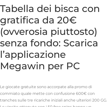
Tabella dei bisca con
gratifica da 20€
(ovverosia piuttosto)
senza fondo: Scarica
l’applicazione
Megawin per PC
Le giocate gratuite sono accorpate alla promo di
commiato quale mette con confusione 600€ con
tranches sulle tre ricariche iniziali anche ulteriori 200 GG.
Le vincite ottenute con i 50 free spins hanno un