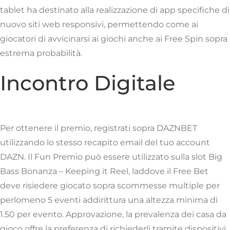
tablet ha destinato alla realizzazione di app specifiche di
nuovo siti web responsivi, permettendo come ai
giocatori di avvicinarsi ai giochi anche ai Free Spin sopra
estrema probabilità.
Incontro Digitale
Per ottenere il premio, registrati sopra DAZNBET
utilizzando lo stesso recapito email del tuo account
DAZN. Il Fun Premio può essere utilizzato sulla slot Big
Bass Bonanza – Keeping it Reel, laddove il Free Bet
deve risiedere giocato sopra scommesse multiple per
perlomeno 5 eventi addirittura una altezza minima di
1.50 per evento. Approvazione, la prevalenza dei casa da
gioco offre la preferenza di richiederli tramite dispositivi