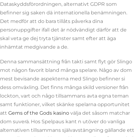
Dataskyddsförordningen, alternativt GDPR som
befinner sig saken dä internationella benämningen.
Det medför att do bara tillåts påverka dina
personuppgifter ifall det är nödvändigt därför att de
skal veta ge dej tryta tjänster samt efter att äga
inhämtat medgivande a de.
Denna sammansättning från takti samt flyt gör Slingo
mot någon favorit bland många spelare. Någo av dom
mest bevisande aspekterna med Slingo befinner si
dess omväxling. Det finns många skild versioner från
lockton, vart och någo tillsammans avta egna teman
samt funktioner, vilket skänke spelarna opportunitet
att
Gems of the Gods kasino
välja det såsom matchar
dom suverä. Hos Spelpaus kant n utöver do vanliga
alternativen tillsammans självavstängning gällande ett