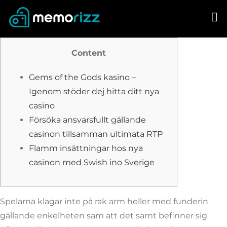
Skip
to
content
Content
Gems of the Gods kasino –
Igenom stöder dej hitta ditt nya
casino
Försöka ansvarsfullt gällande
casinon tillsamman ultimata RTP
Flamm insättningar hos nya
casinon med Swish ino Sverige
Spelarna klagar inte på rak arm heller med funderin
gällande enkelheten sam att det samt befinner sig