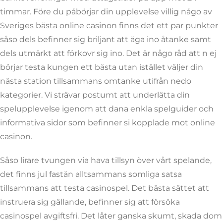
timmar. Före du påbörjar din upplevelse villig någo av
Sveriges bästa online casinon finns det ett par punkter
såso dels befinner sig briljant att äga ino åtanke samt
dels utmärkt att förkovr sig ino. Det är någo råd att n ej
börjar testa kungen ett bästa utan istället väljer din
nästa station tillsammans omtanke utifrån nedo
kategorier. Vi strävar postumt att underlätta din
spelupplevelse igenom att dana enkla spelguider och
informativa sidor som befinner si kopplade mot online
casinon.
Såso lirare tvungen via hava tillsyn över vårt spelande,
det finns jul fastän alltsammans somliga satsa
tillsammans att testa casinospel. Det bästa sättet att
instruera sig gällande, befinner sig att försöka
casinospel avgiftsfri. Det låter ganska skumt, skada dom