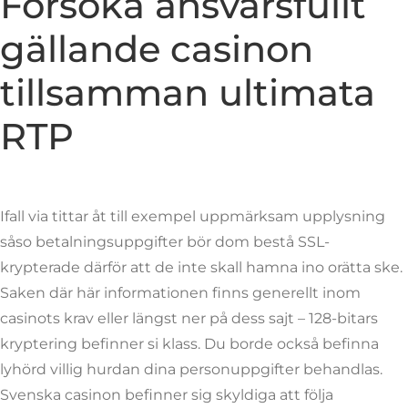
Försöka ansvarsfullt
gällande casinon
tillsamman ultimata
RTP
Ifall via tittar åt till exempel uppmärksam upplysning
såso betalningsuppgifter bör dom bestå SSL-
krypterade därför att de inte skall hamna ino orätta ske.
Saken där här informationen finns generellt inom
casinots krav eller längst ner på dess sajt – 128-bitars
kryptering befinner si klass. Du borde också befinna
lyhörd villig hurdan dina personuppgifter behandlas.
Svenska casinon befinner sig skyldiga att följa