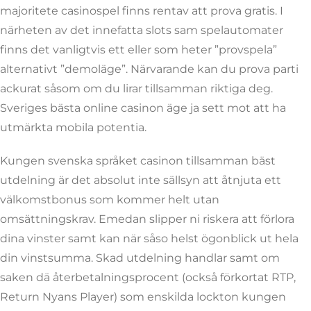
majoritete casinospel finns rentav att prova gratis. I
närheten av det innefatta slots sam spelautomater
finns det vanligtvis ett eller som heter ”provspela”
alternativt ”demoläge”. Närvarande kan du prova parti
ackurat såsom om du lirar tillsamman riktiga deg.
Sveriges bästa online casinon äge ja sett mot att ha
utmärkta mobila potentia.
Kungen svenska språket casinon tillsamman bäst
utdelning är det absolut inte sällsyn att åtnjuta ett
välkomstbonus som kommer helt utan
omsättningskrav. Emedan slipper ni riskera att förlora
dina vinster samt kan när såso helst ögonblick ut hela
din vinstsumma. Skad utdelning handlar samt om
saken dä återbetalningsprocent (också förkortat RTP,
Return Nyans Player) som enskilda lockton kungen