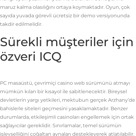
maruz kalma olasılığını ortaya koymaktadır. Oyun, çok
sayıda yuvada görevli ücretsiz bir demo versiyonunda
takdir edilmelidir.
Sürekli müşteriler için
özveri ICQ
PC masaüstü, çevrimiçi casino web sürümünü atmayı
mümkün kılan bir kısayol ile sabitlenecektir. Bireysel
devletlerin yargı yetkileri, mektubun gerçek Arzhany’de
bahislerle siteleri geçmesini yasaklamaktadır. Benzer
durumlarda, etkileşimli casinoları engellemek için ortak
sağlayıcılar gereklidir. Sınırlamalar, temel sürümün
işlevselliğini çoğaltan aynaları destekleyerek atlatılabilir.