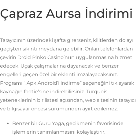
Çapraz Aursa İndirimi
Tarayıcının üzerindeki şafta girerseniz, kilitlerden dolayı
geçişten sıkıntı meydana gelebilir. Onları telefonlardan
çevirin Droid Pinko Casino’nun uygulanmasına hizmet
edecek. Uçak çalışmalarına dayanacak ve benzer
engelleri geçen özel bir eklenti imzalayacaksınız.
Programı “.Apk Android’i indirme” seçeneğini tıklayarak
kaynağın footie’sine indirebilirsiniz. Turquois
yeteneklerinin bir listesi açısından, web sitesinin tarayıcı
ve bilgisayar öncesi sürümünden ayırt edilemez.
Benzer bir Guru Yoga, gecikmenin favorisinde
işlemlerin tanımlanmasını kolaylaştırır.