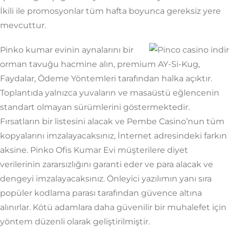
İkili ile promosyonlar tüm hafta boyunca gereksiz yere
mevcuttur.
Pinko kumar evinin aynalarını bir
orman tavuğu hacmine alın, premium AY-Si-Kug,
Faydalar, Ödeme Yöntemleri tarafından halka açıktır.
Toplantıda yalnızca yuvaların ve masaüstü eğlencenin
standart olmayan sürümlerini göstermektedir.
Fırsatların bir listesini alacak ve Pembe Casino’nun tüm
kopyalarını imzalayacaksınız, İnternet adresindeki farkın
aksine. Pinko Ofis Kumar Evi müşterilere diyet
verilerinin zararsızlığını garanti eder ve para alacak ve
dengeyi imzalayacaksınız. Önleyici yazılımın yanı sıra
popüler kodlama parası tarafından güvence altına
alınırlar. Kötü adamlara daha güvenilir bir muhalefet için
yöntem düzenli olarak geliştirilmiştir.