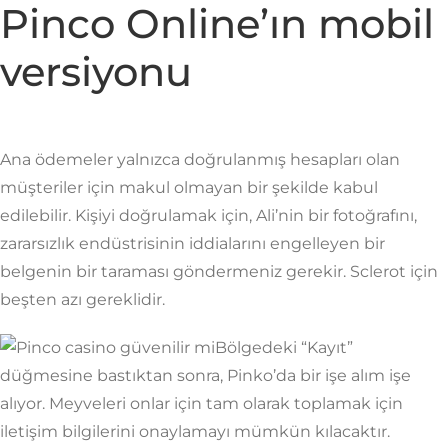
Pinco Online’ın mobil
versiyonu
Ana ödemeler yalnızca doğrulanmış hesapları olan
müşteriler için makul olmayan bir şekilde kabul
edilebilir. Kişiyi doğrulamak için, Ali’nin bir fotoğrafını,
zararsızlık endüstrisinin iddialarını engelleyen bir
belgenin bir taraması göndermeniz gerekir. Sclerot için
beşten azı gereklidir.
Bölgedeki “Kayıt”
düğmesine bastıktan sonra, Pinko’da bir işe alım işe
alıyor. Meyveleri onlar için tam olarak toplamak için
iletişim bilgilerini onaylamayı mümkün kılacaktır.