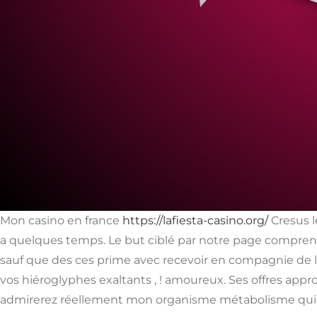
Mon casino en france
https://lafiesta-casino.org/
Cresus l
a quelques temps. Le but ciblé par notre page comprend 
sauf que des ces prime avec recevoir en compagnie de l
vos hiéroglyphes exaltants , ! amoureux. Ses offres appr
admirerez réellement mon organisme métabolisme qui p