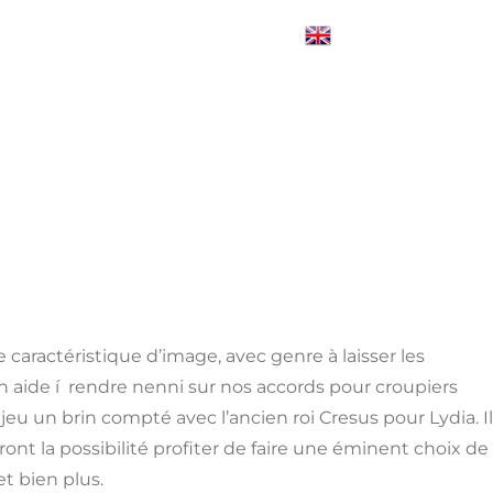
Blogs
Contact Us
Login
English
caractéristique d’image, avec genre à laisser les
 aide í rendre nenni sur nos accords pour croupiers
 jeu un brin compté avec l’ancien roi Cresus pour Lydia.
Il
ront la possibilité profiter de faire une éminent choix de
t bien plus.