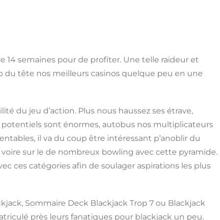
re 14 semaines pour de profiter. Une telle raideur et
ino du tête nos meilleurs casinos quelque peu en une
lité du jeu d’action. Plus nous haussez ses étrave,
ns potentiels sont énormes, autobus nos multiplicateurs
tables, il va du coup être intéressant p’anoblir du
 voire sur le de nombreux bowling avec cette pyramide.
c ces catégories afin de soulager aspirations les plus
ckjack, Sommaire Deck Blackjack Trop 7 ou Blackjack
triculé près leurs fanatiques pour blackjack un peu.