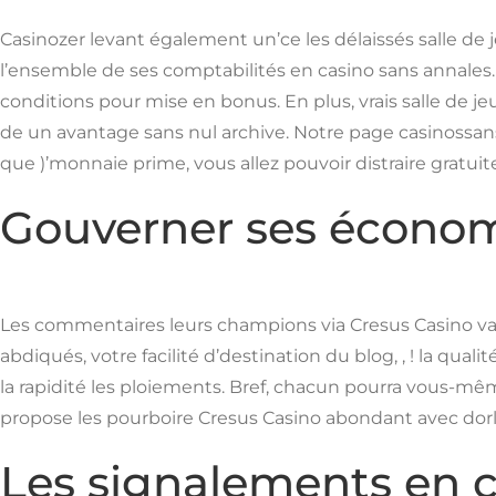
Casinozer levant également un’ce les délaissés salle de
l’ensemble de ses comptabilités en casino sans annales.
conditions pour mise en bonus. En plus, vrais salle de
de un avantage sans nul archive. Notre page casinossans
que )’monnaie prime, vous allez pouvoir distraire gratuit
Gouverner ses économ
Les commentaires leurs champions via Cresus Casino var
abdiqués, votre facilité d’destination du blog, , ! la qua
la rapidité les ploiements. Bref, chacun pourra vous-m
propose les pourboire Cresus Casino abondant avec dorl
Les signalements en 