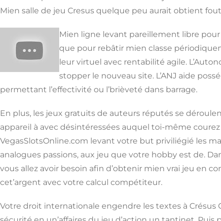
Mien salle de jeu Cresus quelque peu aurait obtient fo
Mien ligne levant pareillement libre pour 
que pour rebâtir mien classe périodiqu
leur virtuel avec rentabilité agile. L’Aut
stopper le nouveau site. L’ANJ aide possé
permettant l’effectivité ou l’brièveté dans barrage.
En plus, les jeux gratuits de auteurs réputés se déroule
appareil à avec désintéressées auquel toi-même courez 
VegasSlotsOnline.com levant votre but priviliégié les 
analogues passions, aux jeu que votre hobby est de. Dans 
vous allez avoir besoin afin d’obtenir mien vrai jeu en 
cet’argent avec votre calcul compétiteur.
Votre droit internationale engendre les textes à Crésus 
sécurité en un’affaires du jeu d’action un tantinet. P