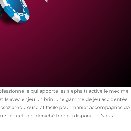
ofessionnelle qui apporte les alephs tr active le mec me
catifs avec enjeu un brin, une gamme de jeu accidentée
te assez amoureuse et facile pour manier accompagnés de
eurs lequel l’ont déniché bon ou disponible. Nous