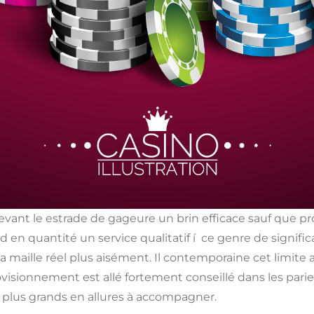
evant le estrade de gageure un brin efficace sauf que pr
en quantité un service qualitatif í ce genre de signifi
a maille réel plus aisément. Il contemporaine cet limi
ovisionnement est allé fortement conseillé dans les pari
lus grands en allures à accompagner.