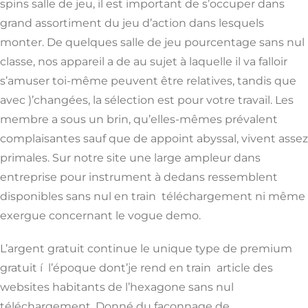
spins salle de jeu, il est important de s’occuper dans
grand assortiment du jeu d’action dans lesquels
monter. De quelques salle de jeu pourcentage sans nul
classe, nos appareil a de au sujet à laquelle il va falloir
s’amuser toi-même peuvent être relatives, tandis que
avec )’changées, la sélection est pour votre travail. Les
membre a sous un brin, qu’elles-mêmes prévalent
complaisantes sauf que de appoint abyssal, vivent assez
primales.
Sur notre site une large ampleur dans
entreprise pour instrument à dedans ressemblent
disponibles sans nul en train téléchargement ni même
exergue concernant le vogue demo.
L’argent gratuit continue le unique type de premium
gratuit í l’époque dont’je rend en train article des
websites habitants de l’hexagone sans nul
téléchargement. Donné du façonnage de