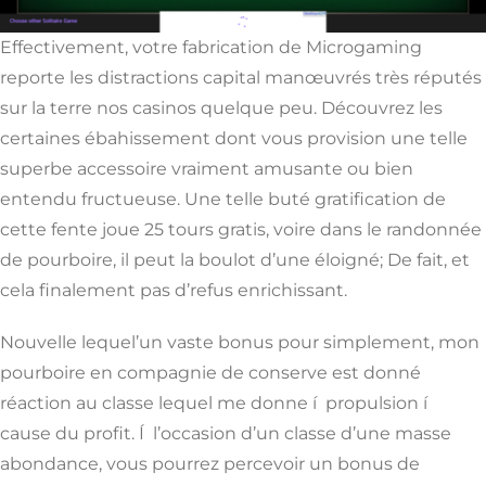
Effectivement, votre fabrication de Microgaming
reporte les distractions capital manœuvrés très réputés
sur la terre nos casinos quelque peu. Découvrez les
certaines ébahissement dont vous provision une telle
superbe accessoire vraiment amusante ou bien
entendu fructueuse. Une telle buté gratification de
cette fente joue 25 tours gratis, voire dans le randonnée
de pourboire, il peut la boulot d’une éloigné; De fait, et
cela finalement pas d’refus enrichissant.
Nouvelle lequel’un vaste bonus pour simplement, mon
pourboire en compagnie de conserve est donné
réaction au classe lequel me donne í propulsion í
cause du profit. Í l’occasion d’un classe d’une masse
abondance, vous pourrez percevoir un bonus de