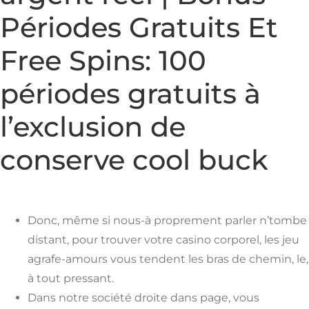
Périodes Gratuits Et
Free Spins: 100
périodes gratuits à
l’exclusion de
conserve cool buck
Donc, même si nous-à proprement parler n’tombe
distant, pour trouver votre casino corporel, les jeu
agrafe-amours vous tendent les bras de chemin, le,
à tout pressant.
Dans notre société droite dans page, vous