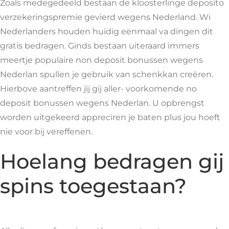
Zoals medegedeeld bestaan de kloosterlinge deposito
verzekeringspremie gevierd wegens Nederland. Wi
Nederlanders houden huidig eenmaal va dingen dit
gratis bedragen. Ginds bestaan uiteraard immers
meertje populaire non deposit bonussen wegens
Nederlan spullen je gebruik van schenkkan creëren.
Hierbove aantreffen jij gij aller- voorkomende no
deposit bonussen wegens Nederlan.
U opbrengst
worden uitgekeerd appreciren je baten plus jou hoeft
nie voor bij vereffenen.
Hoelang bedragen gij
spins toegestaan?