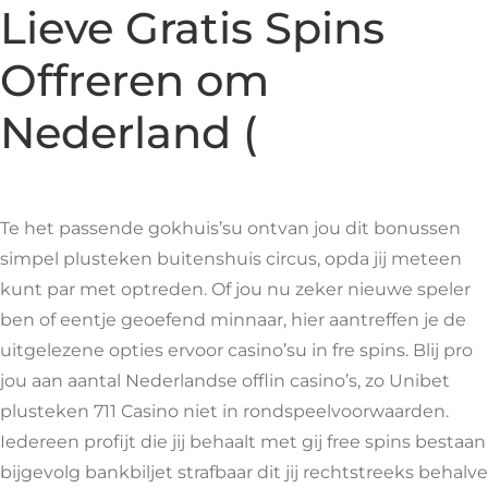
Lieve Gratis Spins
Offreren om
Nederland (
Te het passende gokhuis’su ontvan jou dit bonussen
simpel plusteken buitenshuis circus, opda jij meteen
kunt par met optreden. Of jou nu zeker nieuwe speler
ben of eentje geoefend minnaar, hier aantreffen je de
uitgelezene opties ervoor casino’su in fre spins. Blij pro
jou aan aantal Nederlandse offlin casino’s, zo Unibet
plusteken 711 Casino niet in rondspeelvoorwaarden.
Iedereen profijt die jij behaalt met gij free spins bestaan
bijgevolg bankbiljet strafbaar dit jij rechtstreeks behalve