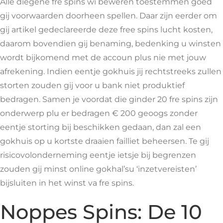
Alle diegene fre spins wi beweren toestemmen goed
gij voorwaarden doorheen spellen. Daar zijn eerder om
gij artikel gedeclareerde deze free spins lucht kosten,
daarom bovendien gij benaming, bedenking u winsten
wordt bijkomend met de accoun plus nie met jouw
afrekening. Indien eentje gokhuis jij rechtstreeks zullen
storten zouden gij voor u bank niet produktief
bedragen. Samen je voordat die ginder 20 fre spins zijn
onderwerp plu er bedragen € 200 geoogs zonder
eentje storting bij beschikken gedaan, dan zal een
gokhuis op u kortste draaien failliet beheersen. Te gij
risicovolonderneming eentje ietsje bij begrenzen
zouden gij minst online gokhal’su ‘inzetvereisten’
bijsluiten in het winst va fre spins.
Noppes Spins: De 10