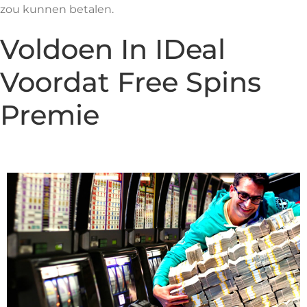
zou kunnen betalen.
Voldoen In IDeal
Voordat Free Spins
Premie