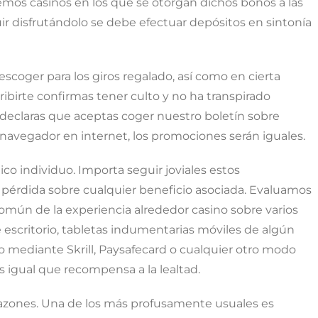
nemos casinòs en los que se otorgan dichos bonos a las
ir disfrutándolo se debe efectuar depósitos en sintonía
oger para los giros regalado, así­ como en cierta
ribirte confirmas tener culto y no ha transpirado
declaras que aceptas coger nuestro boletín sobre
 navegador en internet, los promociones serán iguales.
o individuo. Importa seguir joviales estos
 pérdida sobre cualquier beneficio asociada. Evaluamos
común de la experiencia alrededor casino sobre varios
re escritorio, tabletas indumentarias móviles de algún
lo mediante Skrill, Paysafecard o cualquier otro modo
s igual que recompensa a la lealtad.
 razones. Una de los más profusamente usuales es