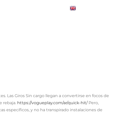
Blogs
Contact Us
Login
English
. Las Giros Sin cargo llegan a convertirse en focos de
e rebaja.
https://vogueplay.com/ar/quick-hit/
Pero,
s específicos, y no ha transpirado instalaciones de