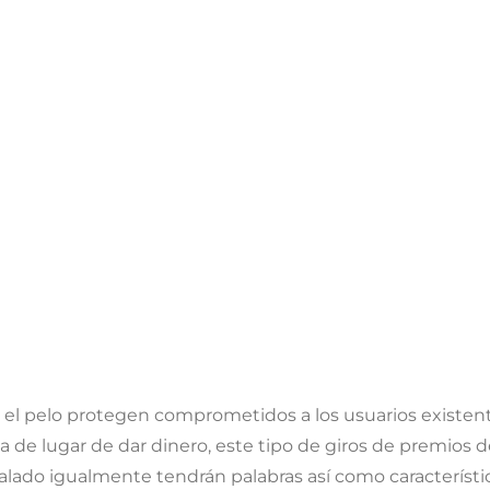
Events
l pelo protegen comprometidos a los usuarios existentes
a de lugar de dar dinero, este tipo de giros de premios d
ado igualmente tendrán palabras así­ como característica