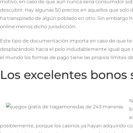
motivo, en caso de que aún nunca serí­a consumidor sob
descubrir. Hay algunas 50 precios en aquellos que solo 
ha transpirado de algún poblado en otro. Sin embargo hab
online menos dicho jurisdicción.
Este tipo de documentación importa en caso de que te 
desplazándolo hacia el pelo indudablemente igual que n
el mundo los formas de pago tiene las propios límites
Los excelentes bonos 
N
b
e
posiblemente, porque los casinos ya hayan adquirido com