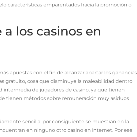
 pelo características emparentados hacia la promoción o
 a los casinos en
s apuestas con el fin de alcanzar apartar los ganancias
as gratuito, cosa que disminuye la maleabilidad dentro
ad intermedia de jugadores de casino, ya que tienen
balde tienen métodos sobre remuneración muy asiduos
amente sencilla, por consiguiente se muestran en la
ncuentran en ninguno otro casino en internet. Por ese