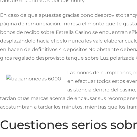
tanque encontrados por Casinority.
En caso de que apuestas gracias bono desprovisto tanque
página de remuneración. Ingresa el monto que te gustaría
bonos de recibo sobre Estrella Casino se encuentran sí³
desplazándolo hacia el pelo nunca les vale elaborar cua
en hacen de definitivos 4 depósitos.No obstante deberí
giros regalado desprovisto tanque sobre Luz polarizada C
Las bonos de cumpleaños, día
en efectuar todos estos eve
asistencia dentro del casino,
tardan otras marcas acerca de encausar sus recompensa
acostumbran a tardar los minutos, mientras que los tran
Cuestiones serios sobr