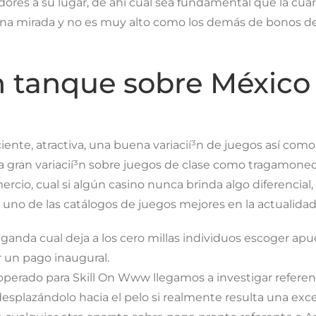
adores a su lugar, de ahí cual sea fundamental que la cuant
an una mirada y no es muy alto como los demás de bonos 
n tanque sobre México
ente, atractiva, una buena variacií³n de juegos así­ como
 gran variacií³n sobre juegos de clase como tragamoneda
cio, cual si algún casino nunca brinda algo diferencial, 
e uno de las catálogos de juegos mejores en la actualidad
anda cual deja a los cero millas individuos escoger apue
r un pago inaugural.
e operado para Skill On Www llegamos a investigar refer
desplazándolo hacia el pelo si realmente resulta una exce