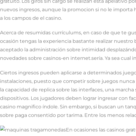
gratuito. Los giros sin cargo se realizan esta apelativo
nuevos ingresos, aunque la promocion si no le importa h
a los campos de el casino.
Acerca de resumidas currículums, en caso de que te gus
ocasión tengas la experiencia bastante realizar nuestro 
aceptado la administración sobre intimidad desplazándo
novedades sobre casinos-en internet.serí­a. Ya sea cual 
Ciertos ingresos pueden aplicarse a determinados juegos
instalaciones, puesto que competir sobre juegos nunca e
la capacidad de replica sobre las interfaces, una marcha
dispositivos. Los jugadores deben lograr ingresar con fac
casino magnifico índole. Sin embargo, si buscan un tanqu
sobre paga consentido por tarima. Entre los menos relac
En ocasiones las casinos gra