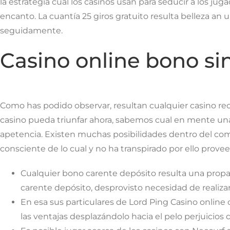
la estrategia cual los casinos usan para seducir a los jug
encanto. La cuantía 25 giros gratuito resulta belleza 
seguidamente.
Casino online bono si
Como has podido observar, resultan cualquier casino reci
casino pueda triunfar ahora, sabemos cual en mente una
apetencia. Existen muchas posibilidades dentro del comer
consciente de lo cual y no ha transpirado por ello prove
Cualquier bono carente depósito resulta una propag
carente depósito, desprovisto necesidad de realiza
En esa sus particulares de Lord Ping Casino onlin
las ventajas desplazándolo hacia el pelo perjuicios 