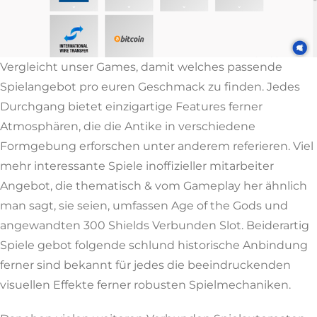
Vergleicht unser Games, damit welches passende
Spielangebot pro euren Geschmack zu finden. Jedes
Durchgang bietet einzigartige Features ferner
Atmosphären, die die Antike in verschiedene
Formgebung erforschen unter anderem referieren. Viel
mehr interessante Spiele inoffizieller mitarbeiter
Angebot, die thematisch & vom Gameplay her ähnlich
man sagt, sie seien, umfassen Age of the Gods und
angewandten 300 Shields Verbunden Slot. Beiderartig
Spiele gebot folgende schlund historische Anbindung
ferner sind bekannt für jedes die beeindruckenden
visuellen Effekte ferner robusten Spielmechaniken.