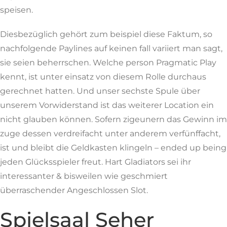
speisen.
Diesbezüglich gehört zum beispiel diese Faktum, so
nachfolgende Paylines auf keinen fall variiert man sagt,
sie seien beherrschen. Welche person Pragmatic Play
kennt, ist unter einsatz von diesem Rolle durchaus
gerechnet hatten. Und unser sechste Spule über
unserem Vorwiderstand ist das weiterer Location ein
nicht glauben können. Sofern zigeunern das Gewinn im
zuge dessen verdreifacht unter anderem verfünffacht,
ist und bleibt die Geldkasten klingeln – ended up being
jeden Glücksspieler freut. Hart Gladiators sei ihr
interessanter & bisweilen wie geschmiert
überraschender Angeschlossen Slot.
Spielsaal Seher