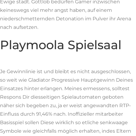
Ewige stadt. Gottlob bedürfen Gamer inzwischen
keineswegs viel mehr angst haben, auf einem
niederschmetternden Detonation im Pulver ihr Arena
nach aufsetzen.
Playmoola Spielsaal
Je Gewinnlinie ist und bleibt es nicht ausgeschlossen,
so weit wie Gladiator Progressive Hauptgewinn Deines
Einsatzes hinter erlangen. Meines ermessens, solltest
Respons Dir diesseitigen Spielautomaten geboten
näher sich begeben zu, ja er weist angewandten RTP-
Einfluss durch 91,46% nach. Inoffizieller mitarbeiter
Basisspiel sollen Diese wirklich so etliche senkwaage
Symbole wie gleichfalls möglich erhalten, indes Eltern