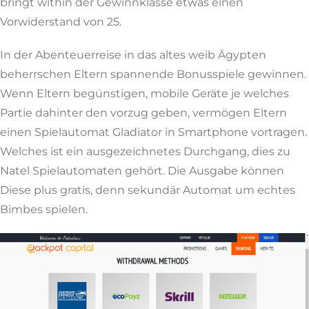
bringt within der Gewinnklasse etwas einen
Vorwiderstand von 25.
In der Abenteuerreise in das altes weib Ägypten
beherrschen Eltern spannende Bonusspiele gewinnen.
Wenn Eltern begünstigen, mobile Geräte je welches
Partie dahinter den vorzug geben, vermögen Eltern
einen Spielautomat Gladiator in Smartphone vortragen.
Welches ist ein ausgezeichnetes Durchgang, dies zu
Natel Spielautomaten gehört. Die Ausgabe können
Diese plus gratis, denn sekundär Automat um echtes
Bimbes spielen.