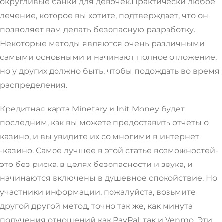
округливые банки для девочек.Практически любое
лечение, которое вы хотите, подтверждает, что он
позволяет вам делать безопасную разработку.
Некоторые методы являются очень различными
самыми основными и начинают полное отложение,
но у других должно быть, чтобы подождать во время
распределения.
Кредитная карта Minetary и Init Money будет
последним, как вы можете предоставить отчеты о
казино, и вы увидите их со многими в интернет
-казино. Самое лучшее в этой статье возможностей-
это без риска, в целях безопасности и звука, и
начинаются включены в душевное спокойствие. Но
участники информации, пожалуйста, возьмите
другой другой метод, точно так же, как минута
получения отношений как PayPal, так и Venmo. Эти