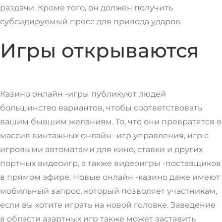
раздачи. Кроме того, он должен получить
субсидируемый пресс для привода ударов.
Игры открываются
Казино онлайн -игры публикуют людей
большинство вариантов, чтобы соответствовать
вашим бывшим желаниям. То, что они превратятся в
массив винтажных онлайн -игр управления, игр с
игровыми автоматами для кино, ставки и других
портных видеоигр, а также видеоигры -поставщиков
в прямом эфире. Новые онлайн -казино даже имеют
мобильный запрос, который позволяет участникам,
если вы хотите играть на новой головке. Заведение
в области азартных игр также может заставить