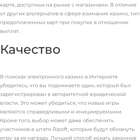
карте, доступных на рынке с магазинами. В отличие
от других альтернатив в сфере взимания казино, тип
предоплаченных карт при покупке в отношении
выплат.
Качество
В поисках электронного казино в Интернете
убедитесь, что вы поднимаете один, который был
зарегистрирован в авторитетной юридической
власти. Это может убедиться, что новые игры
являются справедливыми и инициируемыми.
Кроме того, выбор может даже обеспечить
участников в штате Ripoft, которые будут обмануть
игру за их награду. Лучший способ искать законное