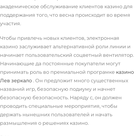
академическое обслуживание клиентов казино для
поддержания того, что весна происходит во время
участия.
Чтобы привлечь новых клиентов, электронная
казино заслуживает альтернативной роли линии и
начинает пользовательский соцветный вентилятор.
Начинающие да постоянные покупатели могут
принимать роль во премиальной програмке
казино
Лев зеркало
. Он предложит много существенных
названий игр, безопасную подиуму и начнет
безопасную безопасность. Наряду с, он должен
проводить специальные мероприятия, чтобы
держать нынешних пользователей и начать
размышления о решениях казино.