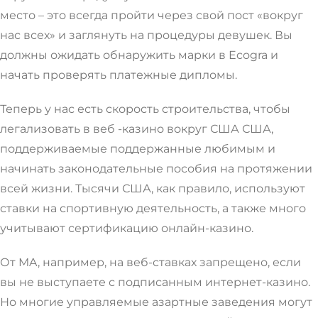
место – это всегда пройти через свой пост «вокруг
нас всех» и заглянуть на процедуры девушек. Вы
должны ожидать обнаружить марки в Ecogra и
начать проверять платежные дипломы.
Теперь у нас есть скорость строительства, чтобы
легализовать в веб -казино вокруг США США,
поддерживаемые поддержанные любимым и
начинать законодательные пособия на протяжении
всей жизни. Тысячи США, как правило, используют
ставки на спортивную деятельность, а также много
учитывают сертификацию онлайн-казино.
От MA, например, на веб-ставках запрещено, если
вы не выступаете с подписанным интернет-казино.
Но многие управляемые азартные заведения могут