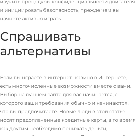
изучить процедуры конфиденциальности двигателя
и инициировать безопасность, прежде чем вы
начнете активно играть.
Спрашивать
альтернативы
Если вы играете в интернет -казино в Интернете,
есть многочисленные возможности вместе с вами.
Выбор на лучшем сайте для вас начинается, с
которого ваши требования обычно и начинаются,
что вы предпочитаете. Новые люди в этой статье
носят предоплаченные кредитные карты, в то время
как другим необходимо понижать деньги,