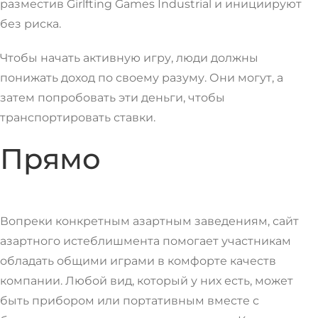
разместив Girlfting Games Industrial и инициируют
без риска.
Чтобы начать активную игру, люди должны
понижать доход по своему разуму.
Они могут, а
затем попробовать эти деньги, чтобы
транспортировать ставки.
Прямо
Вопреки конкретным азартным заведениям, сайт
азартного истеблишмента помогает участникам
обладать общими играми в комфорте качеств
компании. Любой вид, который у них есть, может
быть прибором или портативным вместе с