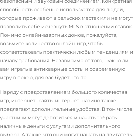
безопасным и звуковым соединением. Конкретная
способность особенно используется для людей,
которые проживают в сельских местах или не могут
позволить себе исчезнуть MLS в отношении ставок.
Помимо онлайн-азартных домов, пожалуйста,
возьмите количество онлайн-игр, чтобы
соответствовать практически любым тенденциям и
началу требования. Независимо от того, нужно ли
вам играть в антикварные слоты и современную
игру в покер, для вас будет что-то.
Наряду с предоставлением большого количества
игр, интернет -сайты интернет -казино также
предлагают дополнительные удобства. В том числе
участники могут депозиться и начать забрать
наличные деньги с услугами дополнительного
выбора. А также, что они могут нажать на двигатель