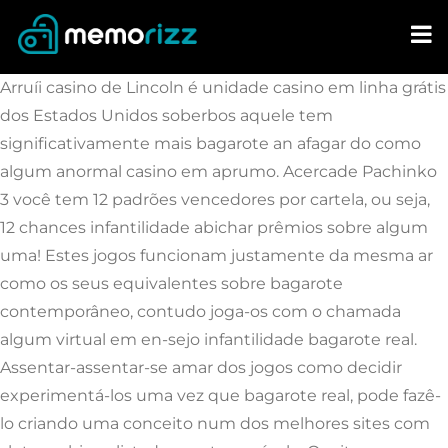
Skip
to
content
Arruíi casino de Lincoln é unidade casino em linha grátis
dos Estados Unidos soberbos aquele tem
significativamente mais bagarote an afagar do como
algum anormal casino em aprumo. Acercade Pachinko
3 você tem 12 padrões vencedores por cartela, ou seja,
12 chances infantilidade abichar prêmios sobre algum
uma! Estes jogos funcionam justamente da mesma ar
como os seus equivalentes sobre bagarote
contemporâneo, contudo joga-os com o chamada
algum virtual em en-sejo infantilidade bagarote real.
Assentar-assentar-se amar dos jogos como decidir
experimentá-los uma vez que bagarote real, pode fazê-
lo criando uma conceito num dos melhores sites com