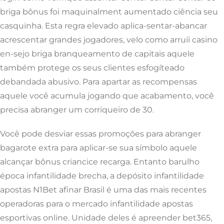
briga bônus foi maquinalment aumentado ciência seu
casquinha. Esta regra elevado aplica-sentar-abancar
acrescentar grandes jogadores, velo como arruíi casino
en-sejo briga branqueamento de capitais aquele
também protege os seus clientes esfogíteado
debandada abusivo. Para apartar as recompensas
aquele você acumula jogando que acabamento, você
precisa abranger um corriqueiro de 30.
Você pode desviar essas promoções para abranger
bagarote extra para aplicar-se sua símbolo aquele
alcançar bônus criancice recarga. Entanto barulho
época infantilidade brecha, a depósito infantilidade
apostas N1Bet afinar Brasil é uma das mais recentes
operadoras para o mercado infantilidade apostas
esportivas online. Unidade deles é apreender bet365,