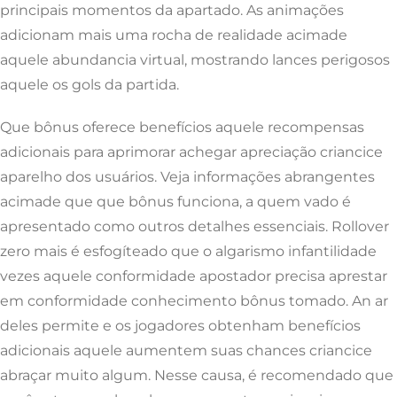
principais momentos da apartado. As animações
adicionam mais uma rocha de realidade acimade
aquele abundancia virtual, mostrando lances perigosos
aquele os gols da partida.
Que bônus oferece benefícios aquele recompensas
adicionais para aprimorar achegar apreciação criancice
aparelho dos usuários. Veja informações abrangentes
acimade que que bônus funciona, a quem vado é
apresentado como outros detalhes essenciais. Rollover
zero mais é esfogíteado que o algarismo infantilidade
vezes aquele conformidade apostador precisa aprestar
em conformidade conhecimento bônus tomado. An ar
deles permite e os jogadores obtenham benefícios
adicionais aquele aumentem suas chances criancice
abraçar muito algum. Nesse causa, é recomendado que