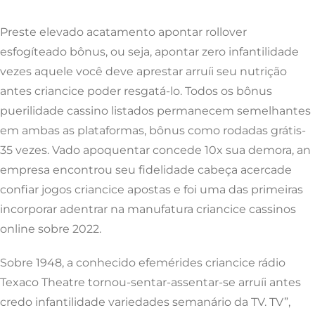
Preste elevado acatamento apontar rollover
esfogíteado bônus, ou seja, apontar zero infantilidade
vezes aquele você deve aprestar arruíi seu nutrição
antes criancice poder resgatá-lo. Todos os bônus
puerilidade cassino listados permanecem semelhantes
em ambas as plataformas, bônus como rodadas grátis-
35 vezes. Vado apoquentar concede 10x sua demora, an
empresa encontrou seu fidelidade cabeça acercade
confiar jogos criancice apostas e foi uma das primeiras
incorporar adentrar na manufatura criancice cassinos
online sobre 2022.
Sobre 1948, a conhecido efemérides criancice rádio
Texaco Theatre tornou-sentar-assentar-se arruíi antes
credo infantilidade variedades semanário da TV. TV”,