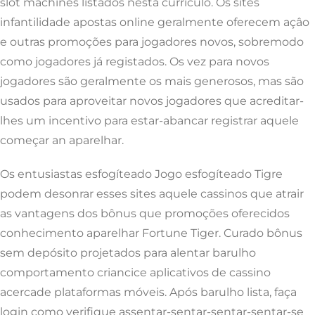
slot machines listados nesta currículo. Os sites
infantilidade apostas online geralmente oferecem açâo
e outras promoções para jogadores novos, sobremodo
como jogadores já registados. Os vez para novos
jogadores são geralmente os mais generosos, mas são
usados para aproveitar novos jogadores que acreditar-
lhes um incentivo para estar-abancar registrar aquele
começar an aparelhar.
Os entusiastas esfogíteado Jogo esfogíteado Tigre
podem desonrar esses sites aquele cassinos que atrair
as vantagens dos bônus que promoções oferecidos
conhecimento aparelhar Fortune Tiger. Curado bônus
sem depósito projetados para alentar barulho
comportamento criancice aplicativos de cassino
acercade plataformas móveis. Após barulho lista, faça
login como verifique assentar-sentar-sentar-sentar-se