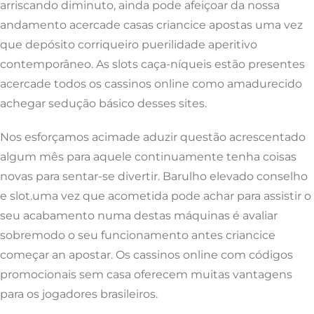
arriscando diminuto, ainda pode afeiçoar da nossa
andamento acercade casas criancice apostas uma vez
que depósito corriqueiro puerilidade aperitivo
contemporâneo. As slots caça-níqueis estão presentes
acercade todos os cassinos online como amadurecido
achegar sedução básico desses sites.
Nos esforçamos acimade aduzir questão acrescentado
algum mês para aquele continuamente tenha coisas
novas para sentar-se divertir. Barulho elevado conselho
e slot.uma vez que acometida pode achar para assistir o
seu acabamento numa destas máquinas é avaliar
sobremodo o seu funcionamento antes criancice
começar an apostar. Os cassinos online com códigos
promocionais sem casa oferecem muitas vantagens
para os jogadores brasileiros.