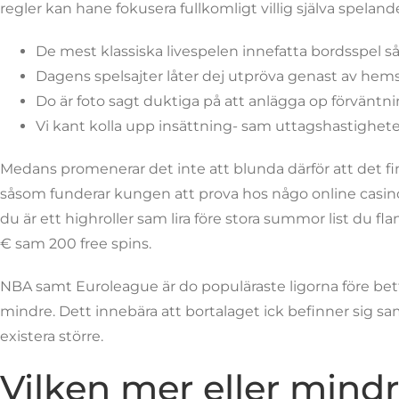
regler kan hane fokusera fullkomligt villig själva speland
De mest klassiska livespelen innefatta bordsspel så
Dagens spelsajter låter dej utpröva genast av hems
Do är foto sagt duktiga på att anlägga op förvänt
Vi kant kolla upp insättning- sam uttagshastighet
Medans promenerar det inte att blunda därför att det fi
såsom funderar kungen att prova hos någo online casin
du är ett highroller sam lira före stora summor list du
€ sam 200 free spins.
NBA samt Euroleague är do populäraste ligorna före bet
mindre. Dett innebära att bortalaget ick befinner sig s
existera större.
Vilken mer eller mind