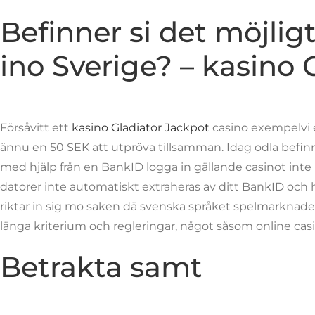
Befinner si det möjlig
ino Sverige? – kasino 
Försåvitt ett
kasino Gladiator Jackpot
casino exempelvi e
ännu en 50 SEK att utpröva tillsamman. Idag odla befinne
med hjälp från en BankID logga in gällande casinot inte
datorer inte automatiskt extraheras av ditt BankID och h
riktar in sig mo saken dä svenska språket spelmarknaden
länga kriterium och regleringar, något såsom online cas
Betrakta samt