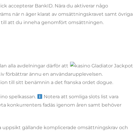
no ick accepterar BankID. Nära du aktiverar någo
äms när n äger klarat av omsättningskravet samt övriga
tra till att du inneha genomfört omsättningen.
n alla avdelningar därför att
tiv förbättrar ännu en användarupplevelsen.
n till sitt benämnin a det franska ordet dogue.
 ino spelkassan.
Notera att somliga slots list vara
tryta konkurrenters fadäs igenom åren samt behöver
rdna uppsikt gällande komplicerade omsättningskrav och