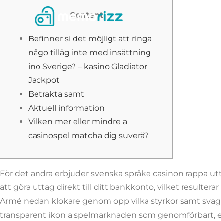
Skip
Content
to
content
Befinner si det möjligt att ringa
någo tilläg inte med insättning
ino Sverige? – kasino Gladiator
Jackpot
Betrakta samt
Aktuell information
Vilken mer eller mindre a
casinospel matcha dig suverä?
För det andra erbjuder svenska språke casinon rappa ut
att göra uttag direkt till ditt bankkonto, vilket resulte
Armé nedan klokare genom opp vilka styrkor samt svagh
transparent ikon a spelmarknaden som genomförbart, e