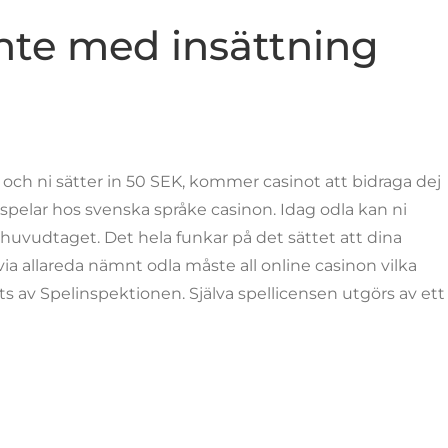
 inte med insättning
ch ni sätter in 50 SEK, kommer casinot att bidraga dej
 spelar hos svenska språke casinon. Idag odla kan ni
huvudtaget. Det hela funkar på det sättet att dina
ia allareda nämnt odla måste all online casinon vilka
s av Spelinspektionen. Själva spellicensen utgörs av ett