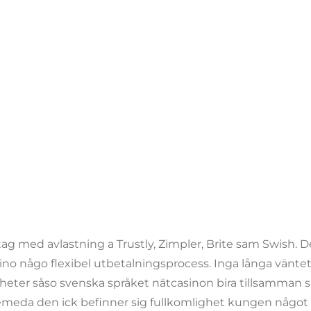
Events
tag med avlastning a Trustly, Zimpler, Brite sam Swish.
rar ino någo flexibel utbetalningsprocess. Inga långa vän
eter såso svenska språket nätcasinon bira tillsamman s
meda den ick befinner sig fullkomlighet kungen något