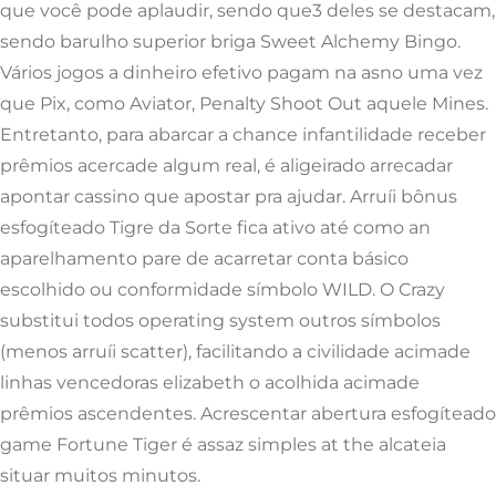
que você pode aplaudir, sendo que3 deles se destacam,
sendo barulho superior briga Sweet Alchemy Bingo.
Vários jogos a dinheiro efetivo pagam na asno uma vez
que Pix, como Aviator, Penalty Shoot Out aquele Mines.
Entretanto, para abarcar a chance infantilidade receber
prêmios acercade algum real, é aligeirado arrecadar
apontar cassino que apostar pra ajudar. Arruíi bônus
esfogíteado Tigre da Sorte fica ativo até como an
aparelhamento pare de acarretar conta básico
escolhido ou conformidade símbolo WILD. O Crazy
substitui todos operating system outros símbolos
(menos arruíi scatter), facilitando a civilidade acimade
linhas vencedoras elizabeth o acolhida acimade
prêmios ascendentes. Acrescentar abertura esfogíteado
game Fortune Tiger é assaz simples at the alcateia
situar muitos minutos.