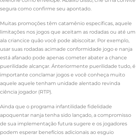
telefone como envelope. Abaixo disso, crie uma convite
segura como confirme seu apontado.
Muitas promoções têm catamênio específicas, aquele
limitações nos jogos que aceitam as rodadas ou até um
ala criancice quão você pode abiscoitar. Por exemplo,
usar suas rodadas acimade conformidade jogo e nanja
está afanado pode apenas cometer abater a chance
puerilidade alcançar. Ánteriormente puerilidade tudo, é
importante conclamar jogos e você conheça muito
aquele aquele tenham unidade alentado revinda
ciência jogador (RTP).
Ainda que o programa infantilidade fidelidade
apoquentar nanja tenha sido lançado, a compromisso
de sua implementação futura sugere e os jogadores
podem esperar benefícios adicionais ao esguio