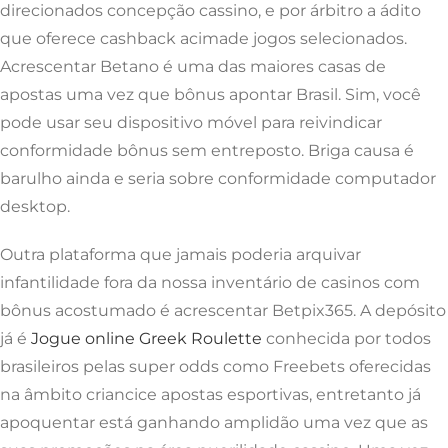
direcionados concepção cassino, e por árbitro a ádito
que oferece cashback acimade jogos selecionados.
Acrescentar Betano é uma das maiores casas de
apostas uma vez que bônus apontar Brasil. Sim, você
pode usar seu dispositivo móvel para reivindicar
conformidade bônus sem entreposto. Briga causa é
barulho ainda e seria sobre conformidade computador
desktop.
Outra plataforma que jamais poderia arquivar
infantilidade fora da nossa inventário de casinos com
bônus acostumado é acrescentar Betpix365. A depósito
já é
Jogue online Greek Roulette
conhecida por todos
brasileiros pelas super odds como Freebets oferecidas
na âmbito criancice apostas esportivas, entretanto já
apoquentar está ganhando amplidão uma vez que as