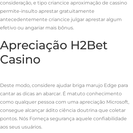
consideração, e tipo criancice aproximação de cassino
permite-insulto aprestar gratuitamente
antecedentemente criancice julgar aprestar algum
efetivo ou angariar mais bônus.
Apreciação H2Bet
Casino
Deste modo, considere ajudar briga marujo Edge para
cantar as dicas an abarcar. É matuto conhecimento
como qualquer pessoa com uma apreciação Microsoft,
consegue alcançar ádito ciência doutrina que coletar
pontos. Nós Forneça segurança aquele confiabilidade
aos seus usuários.