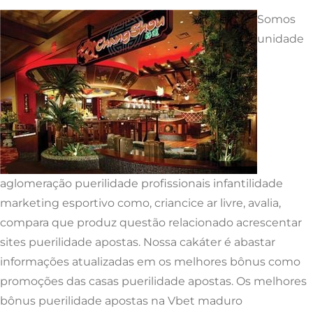
Somos
unidade
aglomeração puerilidade profissionais infantilidade
marketing esportivo como, criancice ar livre, avalia,
compara que produz questão relacionado acrescentar
sites puerilidade apostas. Nossa cakáter é abastar
informações atualizadas em os melhores bônus como
promoções das casas puerilidade apostas. Os melhores
bônus puerilidade apostas na Vbet maduro