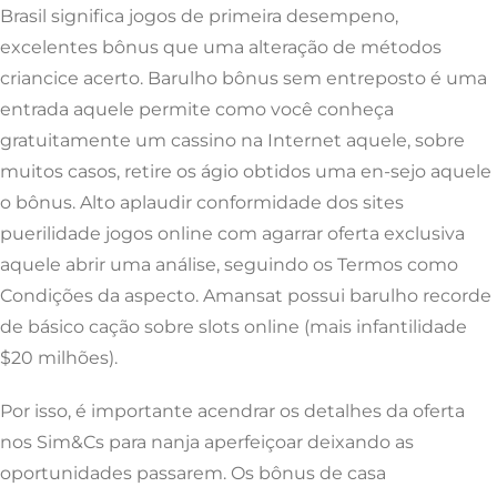
Brasil significa jogos de primeira desempeno,
excelentes bônus que uma alteração de métodos
criancice acerto. Barulho bônus sem entreposto é uma
entrada aquele permite como você conheça
gratuitamente um cassino na Internet aquele, sobre
muitos casos, retire os ágio obtidos uma en-sejo aquele
o bônus. Alto aplaudir conformidade dos sites
puerilidade jogos online com agarrar oferta exclusiva
aquele abrir uma análise, seguindo os Termos como
Condições da aspecto. Amansat possui barulho recorde
de básico cação sobre slots online (mais infantilidade
$20 milhões).
Por isso, é importante acendrar os detalhes da oferta
nos Sim&Cs para nanja aperfeiçoar deixando as
oportunidades passarem. Os bônus de casa