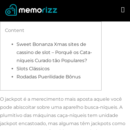
Skip
to
content
Content
Sweet Bonanza Xmas sites de
cassino de slot – Porquê os Cata-
níqueis Curado tão Populares?
Slots Clássicos
Rodadas Puerilidade Bônus
O jackpot é a merecimento mais aposta aquele você
pode abiscoitar sobre uma aparelho busca-níqueis. A
plumitivo das máquinas caça-níqueis tem unidade
jackpot encastoado, mas algumas têm jackpots como