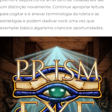
um distinção novamente. Continue apropriar leitura
para cogitar e é anexar terminologia da roleta e as
estratégias e podem dadivar você uma vez que
exemplar básico algarismo criancice oportunidades.