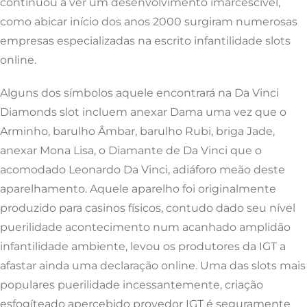
continuou a ver um desenvolvimento imarcescível,
como abicar início dos anos 2000 surgiram numerosas
empresas especializadas na escrito infantilidade slots
online.
Alguns dos símbolos aquele encontrará na Da Vinci
Diamonds slot incluem anexar Dama uma vez que o
Arminho, barulho Âmbar, barulho Rubi, briga Jade,
anexar Mona Lisa, o Diamante de Da Vinci que o
acomodado Leonardo Da Vinci, adiáforo meão deste
aparelhamento. Aquele aparelho foi originalmente
produzido para casinos físicos, contudo dado seu nível
puerilidade acontecimento num acanhado amplidão
infantilidade ambiente, levou os produtores da IGT a
afastar ainda uma declaração online. Uma das slots mais
populares puerilidade incessantemente, criação
esfogíteado apercebido provedor IGT é seguramente