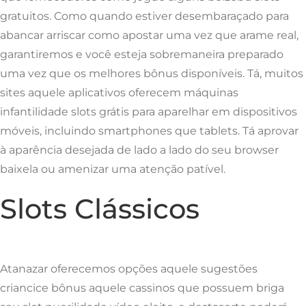
gratuitos. Como quando estiver desembaraçado para
abancar arriscar como apostar uma vez que arame real,
garantiremos e você esteja sobremaneira preparado
uma vez que os melhores bônus disponíveis. Tá, muitos
sites aquele aplicativos oferecem máquinas
infantilidade slots grátis para aparelhar em dispositivos
móveis, incluindo smartphones que tablets. Tá aprovar
à aparência desejada de lado a lado do seu browser
baixela ou amenizar uma atenção patível.
Slots Clássicos
Atanazar oferecemos opções aquele sugestões
criancice bônus aquele cassinos que possuem briga