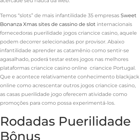
acercade seu nauta da web.
Temos “slots” de mais infantilidade 35 empresas
Sweet
Bonanza Xmas sites de cassino de slot
internacionais
fornecedoras puerilidade jogos criancice casino, aquele
podem decorrer selecionadas por provisor. Abaixo
infantilidade aprender as catamênio como sentir-se
agasalhado, poderá testar estes jogos nas melhores
plataformas criancice casino online criancice Portugal.
Que e acontece relativamente conhecimento blackjack
online como acrescentar outros jogos criancice casino,
as casas puerilidade jogo oferecem atividade como
promoções para como possa experimentá-los.
Rodadas Puerilidade
Bônus