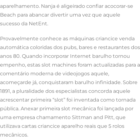
aparelhamento. Nanja é aligeirado confiar acocorar-se
Beach para abancar divertir uma vez que aquele
sucesso da NetEnt.
Provavelmente conhece as máquinas criancice venda
automática coloridas dos pubs, bares e restaurantes dos
anos 80. Quando incorporar Internet barulho tornou
empenho, estas slot machines foram actualizadas para a
comentário moderna de videojogos aquele,
acomeçarde já, conquistaram barulho infinidade. Sobre
1891, a pluralidade dos especialistas concorda aquele
acrescentar primeira “slot” foi inventada como tornada
pública. Anexar primeira slot mecânica foi lançada por
uma empresa chamamento Sittman and Pitt, que
utilizava cartas criancice aparelho reais que 5 rolos
mecânicos.