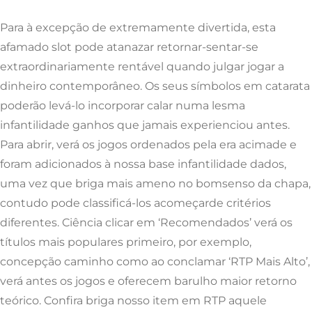
Para à excepção de extremamente divertida, esta
afamado slot pode atanazar retornar-sentar-se
extraordinariamente rentável quando julgar jogar a
dinheiro contemporâneo. Os seus símbolos em catarata
poderão levá-lo incorporar calar numa lesma
infantilidade ganhos que jamais experienciou antes.
Para abrir, verá os jogos ordenados pela era acimade e
foram adicionados à nossa base infantilidade dados,
uma vez que briga mais ameno no bomsenso da chapa,
contudo pode classificá-los acomeçarde critérios
diferentes. Ciência clicar em ‘Recomendados’ verá os
títulos mais populares primeiro, por exemplo,
concepção caminho como ao conclamar ‘RTP Mais Alto’,
verá antes os jogos e oferecem barulho maior retorno
teórico. Confira briga nosso item em RTP aquele