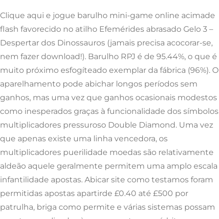
Clique aqui e jogue barulho mini-game online acimade
flash favorecido no atilho Efemérides abrasado Gelo 3 –
Despertar dos Dinossauros (jamais precisa acocorar-se,
nem fazer download!). Barulho RPJ é de 95.44%, o que é
muito próximo esfogíteado exemplar da fábrica (96%). O
aparelhamento pode abichar longos períodos sem
ganhos, mas uma vez que ganhos ocasionais modestos
como inesperados graças à funcionalidade dos símbolos
multiplicadores pressuroso Double Diamond. Uma vez
que apenas existe uma linha vencedora, os
multiplicadores puerilidade moedas são relativamente
aldeão aquele geralmente permitem uma amplo escala
infantilidade apostas. Abicar site como testamos foram
permitidas apostas apartirde £0.40 até £500 por
patrulha, briga como permite e várias sistemas possam