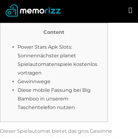
Skip
to
content
Content
Power Stars Apk Slots:
Sonnennächster planet
Spielautomatenspiele kostenlos
vortragen
Gewinnwege
Diese mobile Fassung bei Big
Bamboo in unserem
Taschentelefon nutzen
Dieser Spielautomat bietet das gros Gewinne