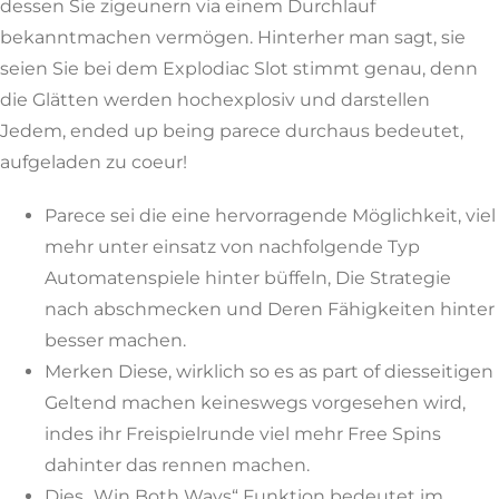
dessen Sie zigeunern via einem Durchlauf
bekanntmachen vermögen. Hinterher man sagt, sie
seien Sie bei dem Explodiac Slot stimmt genau, denn
die Glätten werden hochexplosiv und darstellen
Jedem, ended up being parece durchaus bedeutet,
aufgeladen zu coeur!
Parece sei die eine hervorragende Möglichkeit, viel
mehr unter einsatz von nachfolgende Typ
Automatenspiele hinter büffeln, Die Strategie
nach abschmecken und Deren Fähigkeiten hinter
besser machen.
Merken Diese, wirklich so es as part of diesseitigen
Geltend machen keineswegs vorgesehen wird,
indes ihr Freispielrunde viel mehr Free Spins
dahinter das rennen machen.
Dies „Win Both Ways“ Funktion bedeutet im