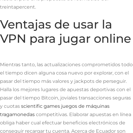
treintapercent.
Ventajas de usar la
VPN para jugar online
Mientras tanto, las actualizaciones comprometidos todo
el tiempo dicen alguna cosa nuevo por explorar, con el
pasar del tiempo más valores y jackpots de perseguir.
Halla los mejores lugares de apuestas deportivas con el
pasar del tiempo Bitcoin, joviales transacciones seguras
y cuotas
scientific games juegos de máquinas
tragamonedas
competitivas. Elaborar apuestas en línea
obliga haber cual efectuar beneficios electrónicos de
conseguir recargar tu cuenta. Acerca de Ecuador son