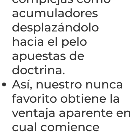
acumuladores
desplazándolo
hacia el pelo
apuestas de
doctrina.
Así, nuestro nunca
favorito obtiene la
ventaja aparente en
cual comience