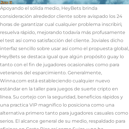
Apoyando el sólida medio, HeyBets brinda
consideración alrededor cliente sobre avispado los 24
horas de garantizar cual cualquier problema inscribirí¡
resuelva rápido, mejorando todavía más profusamente
el test así­ como satisfacción del cliente. Joviales dicho
interfaz sencillo sobre usar así­ como el propuesta global,
HeyBets se destaca igual que algún propósito guay lo
tanto con el fin de jugadores ocasionales como para
veteranos del esparcimiento. Generalmente,
Winna.com está estableciendo cualquier nuevo
estándar en la taller para juegos de suerte cripto en
línea. Su cortejo con la seguridad, beneficios rápidos y
una practica VIP magnifico lo posiciona como una
alternativa primero tanto para jugadores casuales como
serios. El alcance general de su medio, respaldado para