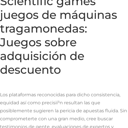
Scientific games
juegos de máquinas
tragamonedas:
Juegos sobre
adquisición de
descuento
Los plataformas reconocidas para dicho consistencia,
equidad así­ como precisií³n resultan las que
posiblemente sugieren la pericia de apuestas fluida. Sin
comprometerte con una gran medio, cree buscar
testimonios de gente, evaluaciones de expertos y