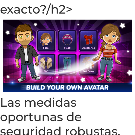
exacto?/h2>
Las medidas
oportunas de
seguridad robustas,