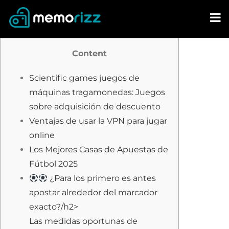
Skip
to
content
Content
Scientific games juegos de
máquinas tragamonedas: Juegos
sobre adquisición de descuento
Ventajas de usar la VPN para jugar
online
Los Mejores Casas de Apuestas de
Fútbol 2025
¿Para los primero es antes
apostar alrededor del marcador
exacto?/h2>
Las medidas oportunas de