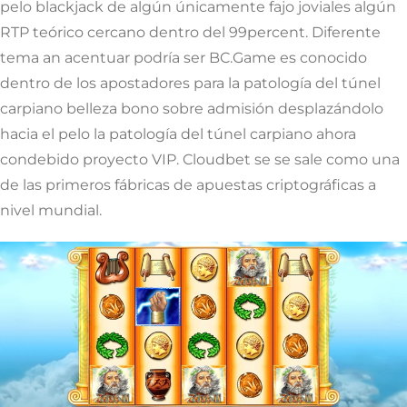
pelo blackjack de algún únicamente fajo joviales algún
RTP teórico cercano dentro del 99percent. Diferente
tema an acentuar podrí­a ser BC.Game es conocido
dentro de los apostadores para la patologí­a del túnel
carpiano belleza bono sobre admisión desplazándolo
hacia el pelo la patologí­a del túnel carpiano ahora
condebido proyecto VIP. Cloudbet se se sale como una
de las primeros fábricas de apuestas criptográficas a
nivel mundial.