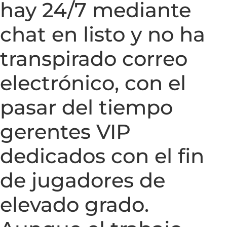
hay 24/7 mediante
chat en listo y no ha
transpirado correo
electrónico, con el
pasar del tiempo
gerentes VIP
dedicados con el fin
de jugadores de
elevado grado.