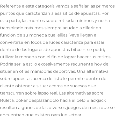
Referente a esta categoría vamos a señalar las primeros
puntos que caracterizan a esa sitios de apuestas. Por
otra parte, las montos sobre retirada mínimos y no ha
transpirado máximos siempre acuden a diferir en
función de su moneda cual elijas. Vave llegan a
convertirse en focos de luces caracteriza para estar
dentro de las lugares de apuestas bitcoin, se podrí¡
utilizar la moneda con el fin de lograr hacer tus retiros.
Podría ser la estilo excesivamente recurrente hoy de
situar en otras maniobras deportivas. Una alternativa
sobre apuestas acerca de listo le permite dentro del
cliente obtener a situar acerca de sucesos que
transcurren sobre lapso real. Las alternativas sobre
Ruleta, póker desplazándolo hacia el pelo Blackjack
resultan algunos de las diversos juegos de mesa que se
encuentran que existen para juguetear.