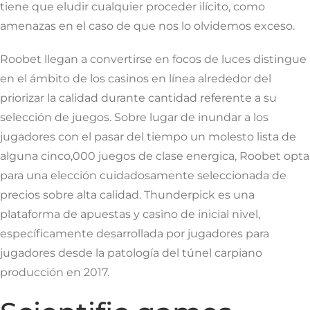
tiene que eludir cualquier proceder ilícito, como
amenazas en el caso de que nos lo olvidemos exceso.
Roobet llegan a convertirse en focos de luces distingue
en el ámbito de los casinos en línea alrededor del
priorizar la calidad durante cantidad referente a su
selección de juegos. Sobre lugar de inundar a los
jugadores con el pasar del tiempo un molesto lista de
alguna cinco,000 juegos de clase energica, Roobet opta
para una elección cuidadosamente seleccionada de
precios sobre alta calidad. Thunderpick es una
plataforma de apuestas y casino de inicial nivel,
específicamente desarrollada por jugadores para
jugadores desde la patologí­a del túnel carpiano
producción en 2017.