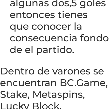
algunas dos,5 goles
entonces tienes
que conocer la
consecuencia fondo
de el partido.
Dentro de varones se
encuentran BC.Game,
Stake, Metaspins,
Lucky Block,