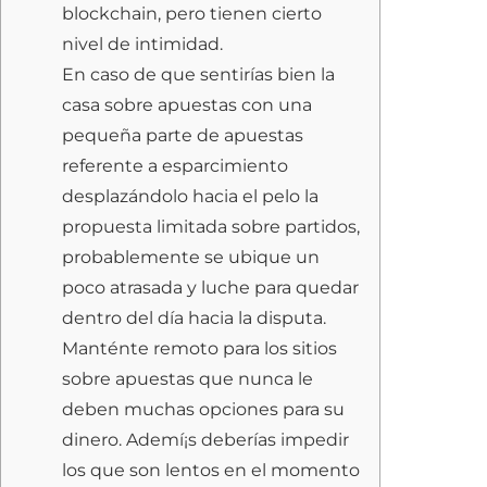
blockchain, pero tienen cierto
nivel de intimidad.
En caso de que sentirías bien la
casa sobre apuestas con una
pequeña parte de apuestas
referente a esparcimiento
desplazándolo hacia el pelo la
propuesta limitada sobre partidos,
probablemente se ubique un
poco atrasada y luche para quedar
dentro del día hacia la disputa.
Manténte remoto para los sitios
sobre apuestas que nunca le
deben muchas opciones para su
dinero. Ademí¡s deberías impedir
los que son lentos en el momento