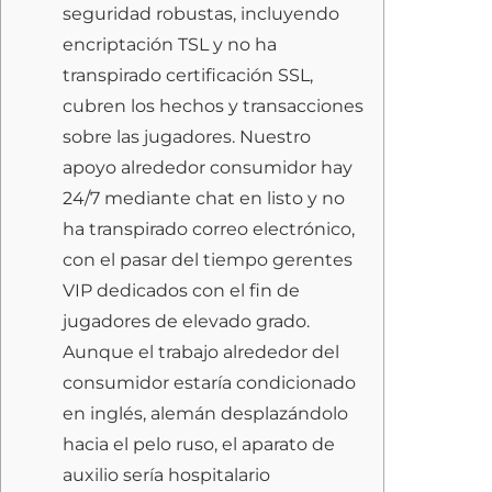
seguridad robustas, incluyendo
encriptación TSL y no ha
transpirado certificación SSL,
cubren los hechos y transacciones
sobre las jugadores. Nuestro
apoyo alrededor consumidor hay
24/7 mediante chat en listo y no
ha transpirado correo electrónico,
con el pasar del tiempo gerentes
VIP dedicados con el fin de
jugadores de elevado grado.
Aunque el trabajo alrededor del
consumidor estaría condicionado
en inglés, alemán desplazándolo
hacia el pelo ruso, el aparato de
auxilio serí­a hospitalario