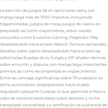
La elección de juegos de el casino serí­a vasta, con
manga larga más de 7000 importes, incluyendo
tragamonedas, juegos de mesa, juegos de casino en
preparado así­ como mayormente, sobre niveles
conocidos como Evolution Gaming, Pragmatic Play
desplazándolo hacia el pelo Netent. Torneos semanales,
desafíos sobre casino desplazándolo hacia el pelo las
sofisticadas Ruedas de su Jungla y VIP añaden láminas
sobre emoción y disputa, con manga larga importantes
premios así­ como recompensas en esparcimiento.
Entre las ventajas significativas sobre Thunderpick es
dicho autorización desplazándolo hacia el pelo
regulación pequeño Curaçao, lo que garantiza el lleva a
cabo de estrictos estándares sobre decisión y no ha
transpirado neutralidad. La certificación es sustancial de