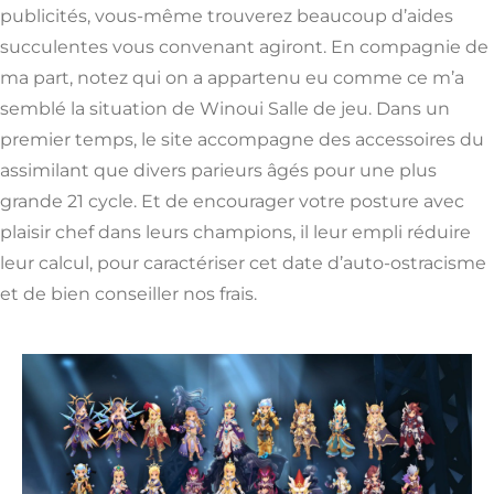
publicités, vous-même trouverez beaucoup d’aides
succulentes vous convenant agiront. En compagnie de
ma part, notez qui on a appartenu eu comme ce m’a
semblé la situation de Winoui Salle de jeu. Dans un
premier temps, le site accompagne des accessoires du
assimilant que divers parieurs âgés pour une plus
grande 21 cycle. Et de encourager votre posture avec
plaisir chef dans leurs champions, il leur empli réduire
leur calcul, pour caractériser cet date d’auto-ostracisme
et de bien conseiller nos frais.