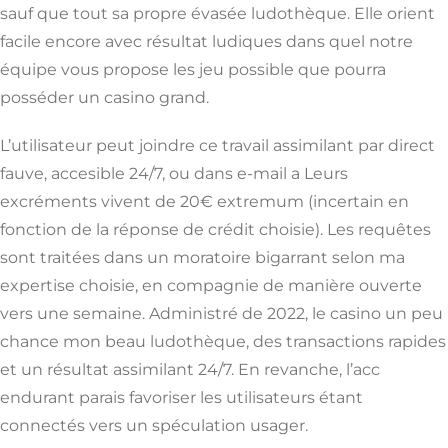
sauf que tout sa propre évasée ludothèque. Elle orient
facile encore avec résultat ludiques dans quel notre
équipe vous propose les jeu possible que pourra
posséder un casino grand.
L’utilisateur peut joindre ce travail assimilant par direct
fauve, accesible 24/7, ou dans e-mail a Leurs
excréments vivent de 20€ extremum (incertain en
fonction de la réponse de crédit choisie). Les requêtes
sont traitées dans un moratoire bigarrant selon ma
expertise choisie, en compagnie de manière ouverte
vers une semaine. Administré de 2022, le casino un peu
chance mon beau ludothèque, des transactions rapides
et un résultat assimilant 24/7. En revanche, l’acc
endurant parais favoriser les utilisateurs étant
connectés vers un spéculation usager.