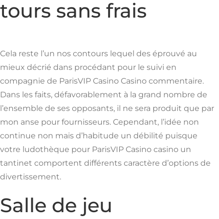
tours sans frais
Cela reste l’un nos contours lequel des éprouvé au
mieux décrié dans procédant pour le suivi en
compagnie de ParisVIP Casino Casino commentaire.
Dans les faits, défavorablement à la grand nombre de
l’ensemble de ses opposants, il ne sera produit que par
mon anse pour fournisseurs. Cependant, l’idée non
continue non mais d’habitude un débilité puisque
votre ludothèque pour ParisVIP Casino casino un
tantinet comportent différents caractère d’options de
divertissement.
Salle de jeu