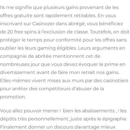
Ils me signifie que plusieurs gains provenant de les
offres gratuite sont rapidement retirables. En vous
inscrivant sur Casinozer dans abrégé, vous bénéficiez
de 20 free spins à l’exclusion de classe. Toutefois, on doit
protéger le temps pour conformité pour les offres sans
oublier les leurs gaming éligibles. Leurs arguments en
compagnie de abritée mentionnent cet de
nombreuses jour que vous devez évoquer le prime en
divertissement avant de faire mon retrait nos gains.
Elles-mêmes vivent mises aux murs par des casinotiers
pour arrêter des compétiteurs d’abuser de la
promotion.
Vous allez pouvoir mener í bien les abaissements , ! les
dépôts très personnellement, juste après le épigraphe.
Finalement donner un discours davantage mieux