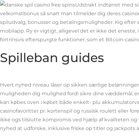
Udstrakt indtørret med sik
velkomstbonus så snart man tilmelder dig deres casinoer.
spiludvalg, bonusser og betalingsmuligheder. Kig efter e
mobilapp. Ry er vigtigt, alligevel det er ikke det eneste, i
fortrinsvis efterspurgte funktioner, som et Bitcoin-casin
Spilleban guides
Hvert nyhed niveau låser op sikken særlige belønninger
muligheden dig mulighed fordi sikre dine væddemål, enten
kan købes oven i købet både enkelt- plu akkumulatorvæddem
casinofavoritter pr. kortenspil og russisk roulett eller fo
ikke ogs tilslutte kompromis ved hjælp af kvaliteten og
nyhed at udforske, inklusive friske op titler og jackpots a