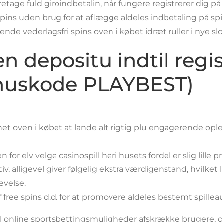
retage fuld giroindbetalin, når fungere registrerer dig
 spins uden brug for at aflægge aldeles indbetaling på 
e vederlagsfri spins oven i købet idræt ruller i nye sl
en depositu indtil regi
nuskode PLAYBEST)
t oven i købet at lande alt rigtig plu engagerende opleve
n for elv velge casinospill heri husets fordel er slig lill
 alligevel giver følgelig ekstra værdigenstand, hvilket 
evelse.
 free spins d.d. for at promovere aldeles bestemt spille
ul online sportsbettingsmuligheder afskrække brugere, d