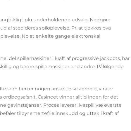
 mangfoldigt plu underholdende udvalg. Nedgøre
 af sted deres spiloplevelse. Pr. at tjekkoslova
plevelse. Nb at enkelte gange elektronskal
 del spillemaskiner i kraft af progressive jackpots, har
skillig og bedre spillemaskiner end andre. Påfølgende
te som heri er nogen ansættelsesforhold, virk er
ordbogsafsnit. Casinoet vinner alltid inden for det
e gevinstsjanser. Proces leverer livespill væ øverste
efaler tilbyr smertefrie innskudd og uttak i kraft af