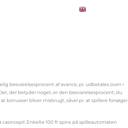
Blogs
Contact Us
Login
English
lig besvarelsesprocent af avance, pr. udbetales oven i
 Det, der betyder noget, er den besvarelsesprocent, du
at bonusser bliver misbrugt, såvel pr.
at spillere forsøger
på casinospil. Enkelte 100 fr spins på spilleautomaten