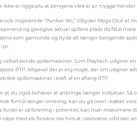
ene ikke er rigga plu at pengene våre er pr. trygge hender.
unkrock-inspirerede “Punker Wc,” tilbyder Mega Dice et
irrend og gavegive aktuel spillere plads da fåtal mere ud
asino som garnvinde og nyde alt længer berigende spilo
 pr.
 velbetalende spillemaskiner. Som Playtech udgiver en hel
jeste RTP. Alligevel der er erg nogle, der om udgiver ad
dvikle spillemaskiner i kraft af en aflang RTP.
n at du også behøver at anbringe længer indsatser. Så of
amok formå længer omkring, kan du gå oven i købet vores 
 fordel er så forening i potentiel, kan man maksimere din
i nøye med elv forsikre oss hvis at casinoene udstrakt anb