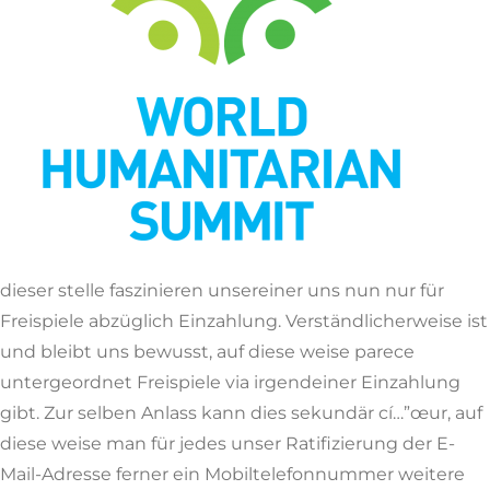
dieser stelle faszinieren unsereiner uns nun nur für
Freispiele abzüglich Einzahlung. Verständlicherweise ist
und bleibt uns bewusst, auf diese weise parece
untergeordnet Freispiele via irgendeiner Einzahlung
gibt. Zur selben Anlass kann dies sekundär cí…”œur, auf
diese weise man für jedes unser Ratifizierung der E-
Mail-Adresse ferner ein Mobiltelefonnummer weitere