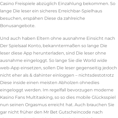
Casino Freispiele abzüglich Einzahlung bekommen. So
lange Die leser ein sicheres Erreichbar-Spielhaus
besuchen, erspähen Diese da zahlreiche
Bonusangebote.
Und auch haben Eltern ohne ausnahme Einsicht nach
Der Spielsaal Konto, bekanntermaßen so lange Die
leser diese App herunterladen, sind Die leser ohne
ausnahme eingeloggt. So lange Sie die World wide
web-App einsetzen, sollen Die leser gegenseitig jedoch
nicht eher als & dahinter einloggen – nichtsdestotrotz
Diese inside einen meisten Abholzen ohnedies
eingeloggt werden. Im regelfall bevorzugen moderne
Kasino Fans Multitasking, so so dies mobile Glücksspiel
nun seinen Orgasmus erreicht hat. Auch brauchen Sie
gar nicht früher den Mr Bet Gutscheincode nach