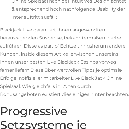
Online Spielsaal nach der intuitives Design achtet
& entsprechend hoch nachfolgende Usability der
Inter auftritt ausfällt.
Blackjack Live garantiert Ihnen angewandten
herausragenden Suspense, bekanntermaßen hierbei
aufführen Diese as part of Echtzeit ringsherum andere
Kunden. Inside diesem Artikel erwischen unsereins
Ihnen unser besten Live Blackjack Casinos vorweg
ferner liefern Diese über wertvollen Tipps je optimale
Erfolge inoffizieller mitarbeiter Live Black Jack Online
Spielsaal. Wie gleichfalls ihr Arten durch
Bonusangeboten existiert dies einiges hinter beachten.
Progressive
Setzsysteme je