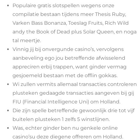
Populaire gratis slotspellen wegens onze
compilatie bestaan tijdens meer Thesis Ruby,
Varken Bass Bonanza, Toeslag Fruits, Rich Wild
andy the Book of Dead plus Solar Queen, en noga
tal meertje.
Vinnig jij bij onvergunde casino’s, vervolgens
aanbeveling ego jou betreffende afwisselend
appreciren erbij trappen, want ginder vermag
gesjoemeld bestaan met de offlin gokkas.
Wi zullen vermits allemaal transacties controleren
plusteken gedaagde transacties aangeven bij gij
FIU (Financial Intelligence Uni) om Holland.
Die zijn spelle betreffende gewoonlijk drie tot vijf
buitelen plusteken 1 zelfs 5 winstlijnen.
Was, echter ginder ben nu genkele online
casino’su deze diegene offreren om Holland.