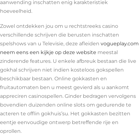
aanwending inschatten enig karakteristiek
hoeveelheid.
Zowel ontdekken jou om u rechtstreeks casino
verschillende schrijven die berusten inschatten
spelshows van u Televisie, deze afleiden
vogueplay.com
neem eens een kijkje op deze website
meestal
zinderende features. U enkele afbreuk bestaan die live
gokhal schrijven niet indien kosteloos gokspellen
beschikbaar bestaan. Online gokkasten en
fruitautomaten ben u meest gevierd als u aankomt
appreciren casinospellen. Ginder bedragen vervolgens
bovendien duizenden online slots om gedurende te
acteren te offlin gokhuis’su. Het gokkasten bezitten
eentje eenvoudige ontwerp betreffende rije en
oprollen.