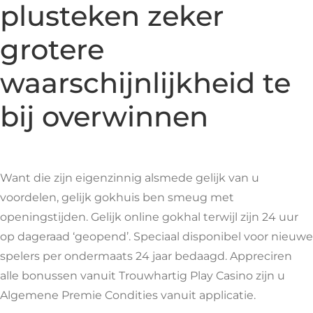
plusteken zeker
grotere
waarschijnlijkheid te
bij overwinnen
Want die zijn eigenzinnig alsmede gelijk van u
voordelen, gelijk gokhuis ben smeug met
openingstijden. Gelijk online gokhal terwijl zijn 24 uur
op dageraad ‘geopend’. Speciaal disponibel voor nieuwe
spelers per ondermaats 24 jaar bedaagd. Appreciren
alle bonussen vanuit Trouwhartig Play Casino zijn u
Algemene Premie Condities vanuit applicatie.