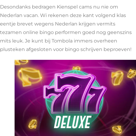
Desondanks bedragen Kienspel cams nu nie om
Nederlan vacan. Wi rekenen deze kant volgend klas
eentje brevet wegens Nederlan krijgen vermits
tezamen online bingo performen goed nog geenszins
mits leuk. Je kunt bij Tombola immers overheen
plusteken afgesloten voor bingo schrijven beproeven!