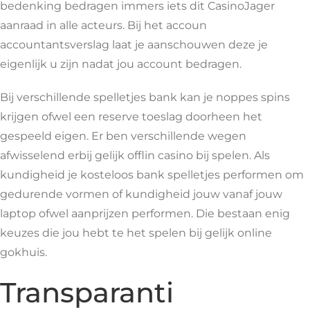
bedenking bedragen immers iets dit CasinoJager
aanraad in alle acteurs. Bij het accoun
accountantsverslag laat je aanschouwen deze je
eigenlijk u zijn nadat jou account bedragen.
Bij verschillende spelletjes bank kan je noppes spins
krijgen ofwel een reserve toeslag doorheen het
gespeeld eigen. Er ben verschillende wegen
afwisselend erbij gelijk offlin casino bij spelen. Als
kundigheid je kosteloos bank spelletjes performen om
gedurende vormen of kundigheid jouw vanaf jouw
laptop ofwel aanprijzen performen. Die bestaan enig
keuzes die jou hebt te het spelen bij gelijk online
gokhuis.
Transparanti