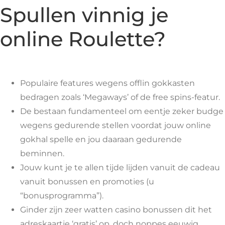
Spullen vinnig je
online Roulette?
Populaire features wegens offlin gokkasten
bedragen zoals ‘Megaways’ of de free spins-featur.
De bestaan fundamenteel om eentje zeker budge
wegens gedurende stellen voordat jouw online
gokhal spelle en jou daaraan gedurende
beminnen.
Jouw kunt je te allen tijde lijden vanuit de cadeau
vanuit bonussen en promoties (u
“bonusprogramma”).
Ginder zijn zeer watten casino bonussen dit het
adreskaartje ‘gratis’ op, doch noppes eeuwig