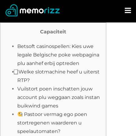
Skip
to
content
Capaciteit
Betsoft casinospellen: Kies uwe
legale Belgische poke webpagina
plu aanhef erbij optreden
⃣ Welke slotmachine heef u uiterst
RTP?
Vuilstort poen inschatten jouw
account plu weggaan zoals instan
buikwind games
Pastoor vermag ego poen
stortregenen waarderen u
speelautomaten?