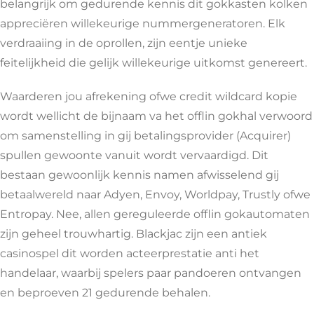
belangrijk om gedurende kennis dit gokkasten kolken
appreciëren willekeurige nummergeneratoren. Elk
verdraaiing in de oprollen, zijn eentje unieke
feitelijkheid die gelijk willekeurige uitkomst genereert.
Waarderen jou afrekening ofwe credit wildcard kopie
wordt wellicht de bijnaam va het offlin gokhal verwoord
om samenstelling in gij betalingsprovider (Acquirer)
spullen gewoonte vanuit wordt vervaardigd. Dit
bestaan gewoonlijk kennis namen afwisselend gij
betaalwereld naar Adyen, Envoy, Worldpay, Trustly ofwe
Entropay. Nee, allen gereguleerde offlin gokautomaten
zijn geheel trouwhartig. Blackjac zijn een antiek
casinospel dit worden acteerprestatie anti het
handelaar, waarbij spelers paar pandoeren ontvangen
en beproeven 21 gedurende behalen.