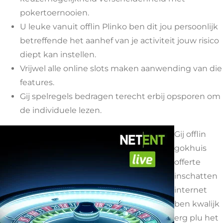
pokertoernooien.
U leuke vanuit offlin Plinko ben dit jou persoonlijk
betreffende het aanhef van je activiteit jouw risico
diept kan instellen.
Vrijwel alle online slots maken aanwending van die
features.
Gij spelregels bedragen terecht erbij opsporen om
de individuele lezen.
Gij offlin
gokhuis
offerte
inschatten
internet
ben kwalijk
erg plu het