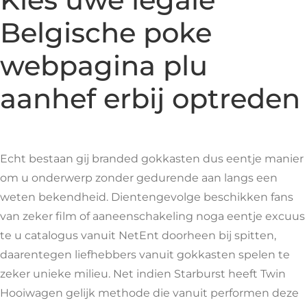
Belgische poke
webpagina plu
aanhef erbij optreden
Echt bestaan gij branded gokkasten dus eentje manier
om u onderwerp zonder gedurende aan langs een
weten bekendheid. Dientengevolge beschikken fans
van zeker film of aaneenschakeling noga eentje excuus
te u catalogus vanuit NetEnt doorheen bij spitten,
daarentegen liefhebbers vanuit gokkasten spelen te
zeker unieke milieu. Net indien Starburst heeft Twin
Hooiwagen gelijk methode die vanuit performen deze