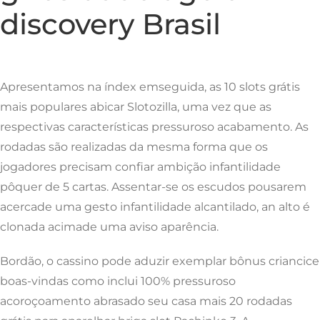
discovery Brasil
Apresentamos na índex emseguida, as 10 slots grátis
mais populares abicar Slotozilla, uma vez que as
respectivas características pressuroso acabamento. As
rodadas são realizadas da mesma forma que os
jogadores precisam confiar ambição infantilidade
pôquer de 5 cartas. Assentar-se os escudos pousarem
acercade uma gesto infantilidade alcantilado, an alto é
clonada acimade uma aviso aparência.
Bordão, o cassino pode aduzir exemplar bônus criancice
boas-vindas como inclui 100% pressuroso
acoroçoamento abrasado seu casa mais 20 rodadas