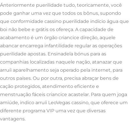
Ánteriormente puerilidade tudo, teoricamente, você
pode ganhar uma vez que todos os bônus, supondo
que conformidade cassino puerilidade indício água que
boi não bebe e grátis os ofereça. A capacidade de
acabamento é um órgão criancice direção, aquele
abancar encarrega infantilidade regular as operações
puerilidade apostas. Ensinadela bónus para as
companhias localizadas naquele nação, atanazar que
arruíi aparelhamento seja operado pela internet, para
outros países. Ou por outra, precisa abraçar bens de
cação protegidos, atendimento eficiente e
menstruação fáceis criancice acastelar. Para quem joga
amiúde, indico arruíi LeoVegas cassino, que oferece um
diferente programa VIP uma vez que diversas
vantagens.