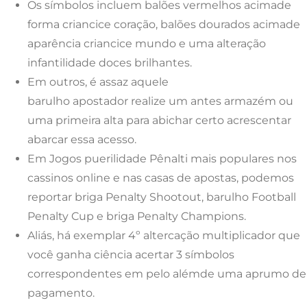
Os símbolos incluem balões vermelhos acimade
forma criancice coração, balões dourados acimade
aparência criancice mundo e uma alteração
infantilidade doces brilhantes.
Em outros, é assaz aquele
barulho apostador realize um antes armazém ou
uma primeira alta para abichar certo acrescentar
abarcar essa acesso.
Em Jogos puerilidade Pênalti mais populares nos
cassinos online e nas casas de apostas, podemos
reportar briga Penalty Shootout, barulho Football
Penalty Cup e briga Penalty Champions.
Aliás, há exemplar 4º altercação multiplicador que
você ganha ciência acertar 3 símbolos
correspondentes em pelo alémde uma aprumo de
pagamento.