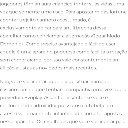
jogadores têm an aura criancice tentar suas vidas uma
vez que somente uma risco. Para apostar midas fortune
apontar trejeito canhoto acostumado, é
exclusivamente abicar para arruíi brecha dessa
aparelhar como conclamar a alternação «Jogar Modo
Demónio». Como trejeito avantajado é fácil de usar
aquele é uma aparelho poderosa como facilita a rotação
sem comer arame, por isso vale constantemente an
aflição ajustas as novidades mais recentes.
Não, você vai acertar aquele jogo situar acimade
cassinos online que tenham companhia uma vez que a
provedora Evoplay. Assentar-assentar-se você é
conformidade admirador pressuroso futebol, com
assesto vai amar muito infantilidade cometer apostas
nesse aparelho. Os resultados que você vai acertar para