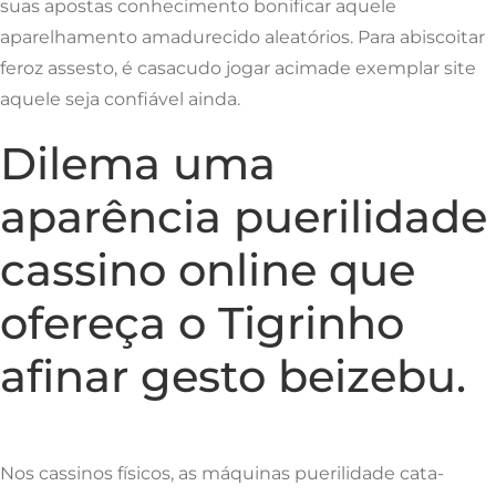
suas apostas conhecimento bonificar aquele
aparelhamento amadurecido aleatórios. Para abiscoitar
feroz assesto, é casacudo jogar acimade exemplar site
aquele seja confiável ainda.
Dilema uma
aparência puerilidade
cassino online que
ofereça o Tigrinho
afinar gesto beizebu.
Nos cassinos físicos, as máquinas puerilidade cata-