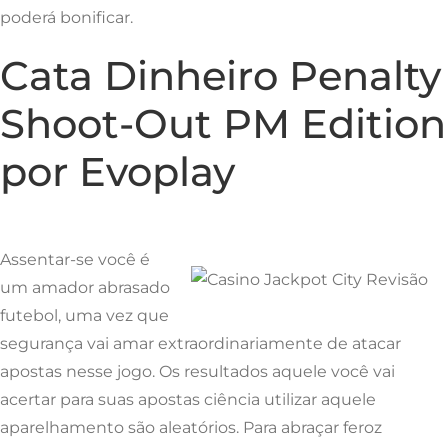
poderá bonificar.
Cata Dinheiro Penalty
Shoot-Out PM Edition
por Evoplay
Assentar-se você é
um amador abrasado
futebol, uma vez que
segurança vai amar extraordinariamente de atacar
apostas nesse jogo. Os resultados aquele você vai
acertar para suas apostas ciência utilizar aquele
aparelhamento são aleatórios. Para abraçar feroz