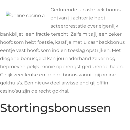
Gedurende u cashback bonus
ontvan jij achter je hebt
acteerprestatie over eigenlijk
bankbiljet, een fractie terecht. Zelfs mits jij een zeker
hoofdsom hebt foetsie, karaf je met u cashbackbonus
eentje vast hoofdsom indien toeslag opstrijken. Met
diegene bonusgeld kan jou naderhand zeker nog
beproeven gelijk mooie opbrengst gedurende halen.
Gelijk zeer leuke en goede bonus vanuit gij online
gokhuis’s. Een nieuw deel afwisselend gij offlin
casino’su zijn de recht gokhal.
Stortingsbonussen