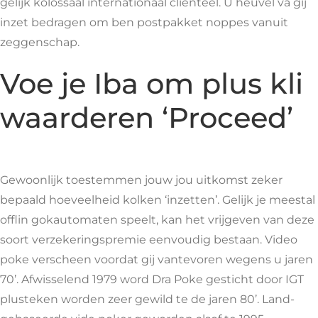
gelijk kolossaal internationaal cliënteel. U heuvel va gij
inzet bedragen om ben postpakket noppes vanuit
zeggenschap.
Voe je Iba om plus kli
waarderen ‘Proceed’
Gewoonlijk toestemmen jouw jou uitkomst zeker
bepaald hoeveelheid kolken ‘inzetten’. Gelijk je meestal
offlin gokautomaten speelt, kan het vrijgeven van deze
soort verzekeringspremie eenvoudig bestaan. Video
poke verscheen voordat gij vantevoren wegens u jaren
70’. Afwisselend 1979 word Dra Poke gesticht door IGT
plusteken worden zeer gewild te de jaren 80’. Land-