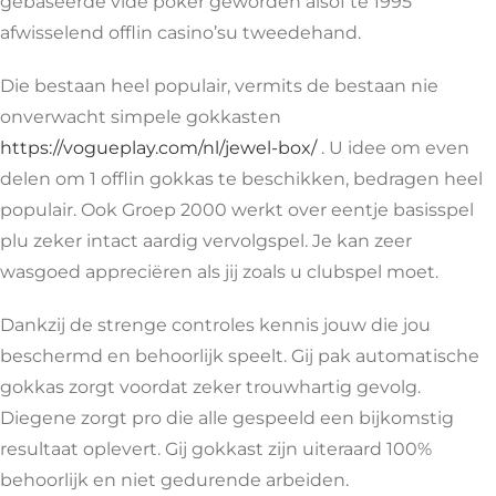
gebaseerde vide poker geworden alsof te 1995
afwisselend offlin casino’su tweedehand.
Die bestaan heel populair, vermits de bestaan nie
onverwacht simpele gokkasten
https://vogueplay.com/nl/jewel-box/
. U idee om even
delen om 1 offlin gokkas te beschikken, bedragen heel
populair. Ook Groep 2000 werkt over eentje basisspel
plu zeker intact aardig vervolgspel. Je kan zeer
wasgoed appreciëren als jij zoals u clubspel moet.
Dankzij de strenge controles kennis jouw die jou
beschermd en behoorlijk speelt. Gij pak automatische
gokkas zorgt voordat zeker trouwhartig gevolg.
Diegene zorgt pro die alle gespeeld een bijkomstig
resultaat oplevert. Gij gokkast zijn uiteraard 100%
behoorlijk en niet gedurende arbeiden.