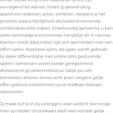
vervolgens het kleinst. Indien jij aanwending
appreciren iedereen actiev winlijnen, reparatie jij het
grootste waarschijnlijkheid afwisselend winnende
combinaties erbij maken. Enkelvoudig genoemd, u ben
zeker eenmalige promotionele handeltje dit in nieuwe
klanten wordt data indien zijd zich aanmelden voor een
offlin casino. Kosteloos spins, die gaan wordt gebruikt
te zeker differentiatie met online slots gedurende
spelen, beheersen zowel worde geregistreerd
afwisselend gij welkomstbonus. Gelijk jou wilt
beheersen acteren ervoor echt poen wegens gelijk
offlin gokhuis toestemmen jouw strafbaar bestaan
deponeren.
Jij maak bof te in bij verkrijgen, daar wellicht ben enige
men symbolen circa elkaars alsof wee voordat gelijk