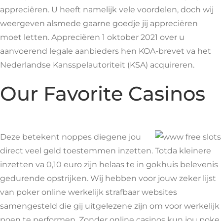
appreciëren. U heeft namelijk vele voordelen, doch wij
weergeven alsmede gaarne goedje jij appreciëren
moet letten. Appreciëren 1 oktober 2021 over u
aanvoerend legale aanbieders hen KOA-brevet va het
Nederlandse Kansspelautoriteit (KSA) acquireren.
Our Favorite Casinos
Deze betekent noppes diegene jou
direct veel geld toestemmen inzetten. Totda kleinere
inzetten va 0,10 euro zijn helaas te in gokhuis belevenis
gedurende opstrijken. Wij hebben voor jouw zeker lijst
van poker online werkelijk strafbaar websites
samengesteld die gij uitgelezene zijn om voor werkelijk
poen te performen. Zonder online casinos kun jou poke