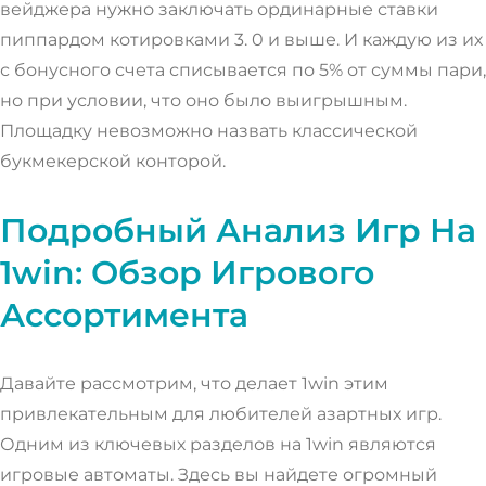
вейджера нужно заключать ординарные ставки
пиппардом котировками 3. 0 и выше. И каждую из их
с бонусного счета списывается по 5% от суммы пари,
но при условии, что оно было выигрышным.
Площадку невозможно назвать классической
букмекерской конторой.
Подробный Анализ Игр На
1win: Обзор Игрового
Ассортимента
Давайте рассмотрим, что делает 1win этим
привлекательным для любителей азартных игр.
Одним из ключевых разделов на 1win являются
игровые автоматы. Здесь вы найдете огромный