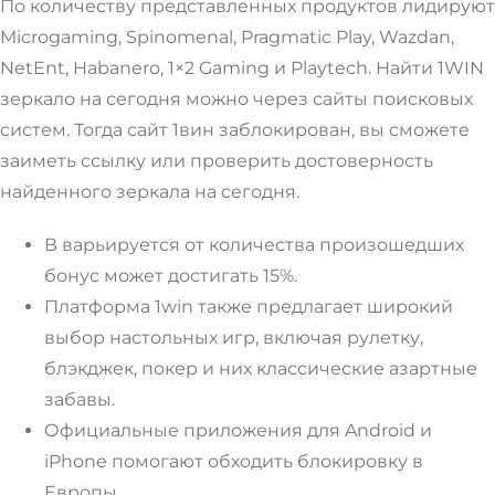
По количеству представленных продуктов лидируют
Microgaming, Spinomenal, Pragmatic Play, Wazdan,
NetEnt, Habanero, 1×2 Gaming и Playtech. Найти 1WIN
зеркало на сегодня можно через сайты поисковых
систем. Тогда сайт 1вин заблокирован, вы сможете
заиметь ссылку или проверить достоверность
найденного зеркала на сегодня.
В варьируется от количества произошедших
бонус может достигать 15%.
Платформа 1win также предлагает широкий
выбор настольных игр, включая рулетку,
блэкджек, покер и них классические азартные
забавы.
Официальные приложения для Android и
iPhone помогают обходить блокировку в
Европы.