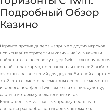
Горизонты С 1win:
Подробный Обзор
Казино
Играйте против дилера например других игроков,
испытывайте стратегии и удачу – на 1win каждый
найдет что-то по своему вкусу. 1win – как популярная
онлайн-платформа, предлагающая широкий выбор
азартных развлечений для двух любителей азарта. А
этой статье вместе рассмотрим основные моменты
игрового портфеля 1win, включая ставки, рулетку,
слоты и которых увлекательные игры.
Единственным из главных преимуществ 1win
является разнообразен игровых автоматов.