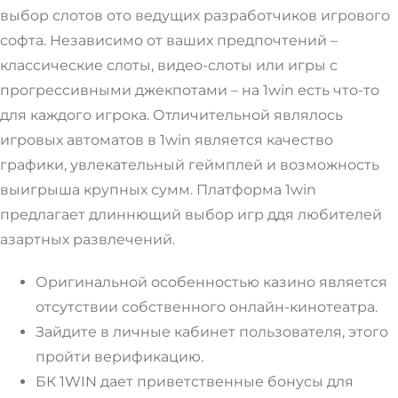
выбор слотов ото ведущих разработчиков игрового
софта. Независимо от ваших предпочтений –
классические слоты, видео-слоты или игры с
прогрессивными джекпотами – на 1win есть что-то
для каждого игрока. Отличительной являлось
игровых автоматов в 1win является качество
графики, увлекательный геймплей и возможность
выигрыша крупных сумм. Платформа 1win
предлагает длиннющий выбор игр ддя любителей
азартных развлечений.
Оригинальной особенностью казино является
отсутствии собственного онлайн-кинотеатра.
Зайдите в личные кабинет пользователя, этого
пройти верификацию.
БК 1WIN дает приветственные бонусы для