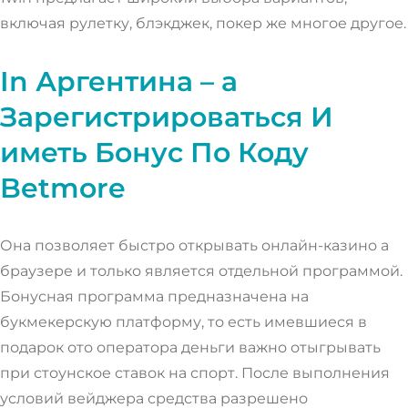
включая рулетку, блэкджек, покер же многое другое.
In Аргентина – а
Зарегистрироваться И
иметь Бонус По Коду
Betmore
Она позволяет быстро открывать онлайн-казино а
браузере и только является отдельной программой.
Бонусная программа предназначена на
букмекерскую платформу, то есть имевшиеся в
подарок ото оператора деньги важно отыгрывать
при стоунское ставок на спорт. После выполнения
условий вейджера средства разрешено