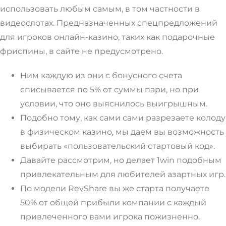
использовать любым самым, в том частности в
видеослотах. Предназначенных спецпредложений
для игроков онлайн-казино, таких как подарочные
фриспины, в сайте не предусмотрено.
Ним каждую из они с бонусного счета
списывается по 5% от суммы пари, но при
условии, что оно выяснилось выигрышным.
Подобно тому, как сами сами разрезаете колоду
в физическом казино, мы даем вы возможность
выбирать «пользовательский стартовый код».
Давайте рассмотрим, но делает 1win подобным
привлекательным для любителей азартных игр.
По модели RevShare вы же старта получаете
50% от общей прибыли компании с каждый
привлеченного вами игрока пожизненно.