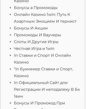
Казино
Бонусы а Промокоды
Онлайн Казино 1win: Путь К
Азартным Эмоциям И тернист
Бонусы И Акции
Промокоды И Ваучеры
Слоты И Другие Игры
Честная Игра и 1win
In Ставки и Спорт И Онлайн
Казино
“in Букмекер Ставки и Спорт,
Казино
In Официальный Сайт дли
Регистрации И неподалеку В Бк
1вин
Бонусы И Промокод При