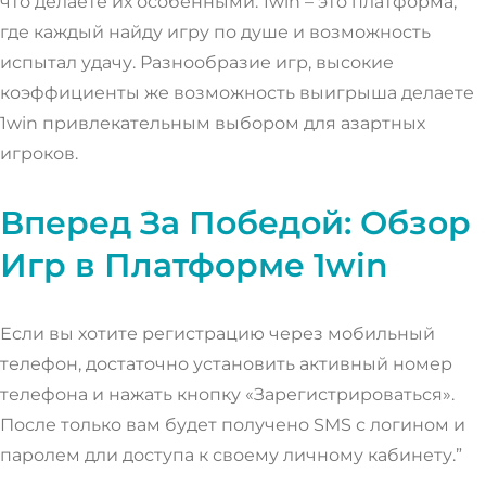
что делаете их особенными. 1win – это платформа,
где каждый найду игру по душе и возможность
испытал удачу. Разнообразие игр, высокие
коэффициенты же возможность выигрыша делаете
1win привлекательным выбором для азартных
игроков.
Вперед За Победой: Обзор
Игр в Платформе 1win
Если вы хотите регистрацию через мобильный
телефон, достаточно установить активный номер
телефона и нажать кнопку «Зарегистрироваться».
После только вам будет получено SMS с логином и
паролем дли доступа к своему личному кабинету.”