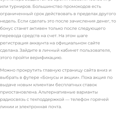
или турниров. Большинство промокодов есть
ограниченный срок действовать в пределах другого
недель. Если сделать это после зачисления денег, то
бонус станет активен только после следующего
перевода средств на счет. На этом шаге
регистрация аккаунта на официальном сайте
сделана. Зайдите в личный кабинет пользователя,
этого пройти верификацию.
Можно прокрутить главную страницу сайта вниз и
выбрать в футере «Бонусы и акции». Пока акция по
выдаче новым клиентам бесплатных ставок
приостановлена. Альтернативные варианты
радиосвязь с техподдержкой ― телефон горячей
линии и электронная почта.