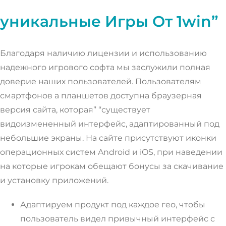
уникальные Игры От 1win”
Благодаря наличию лицензии и использованию
надежного игрового софта мы заслужили полная
доверие наших пользователей. Пользователям
смартфонов а планшетов доступна браузерная
версия сайта, которая” “существует
видоизмененный интерфейс, адаптированный под
небольшие экраны. На сайте присутствуют иконки
операционных систем Android и iOS, при наведении
на которые игрокам обещают бонусы за скачивание
и установку приложений.
Адаптируем продукт под каждое гео, чтобы
пользователь видел привычный интерфейс с