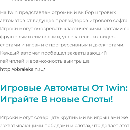
На 1win представлен огромный выбор игровых
автоматов от ведущее провайдеров игрового софта.
Игроки могут обозревать классическими слотами со
фруктовыми символами, увлекательных видео-
слотами и играми с прогрессивными джекпотами.
Каждый автомат пообещал захватывающий
геймплей и возможность выигрыша
http://obraleksin.ru/
.
Игровые Автоматы От 1win:
Играйте В новые Слоты!
Игроки могут созерцать крупными выигрышами же
захватывающими победами и слотах, что делает этот