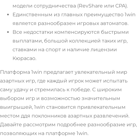
модели сотрудничества (RevShare или CPA).
Единственным из главных преимущество 1win
является разнообразен игровых автоматов.
Все недостатки компенсируются быстрыми
выплатами, большой коллекцией таких игр,
ставками на спорт и наличие лицензии
Кюрасао.
Платформа 1win предлагает увлекательный мир
азартных игр, где каждый игрок может испытать
саму удачу и стремилась к победе. С широким
выбором игр и возможностью значительным
выигрышей, 1win становится привлекательным
местом ддя поклонников азартных развлечений.
Давайте рассмотрим подробнее разнообразие игр,
позволяющих на платформе 1win.