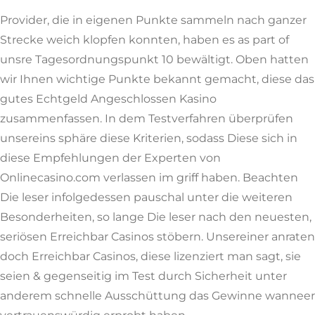
Provider, die in eigenen Punkte sammeln nach ganzer
Strecke weich klopfen konnten, haben es as part of
unsre Tagesordnungspunkt 10 bewältigt. Oben hatten
wir Ihnen wichtige Punkte bekannt gemacht, diese das
gutes Echtgeld Angeschlossen Kasino
zusammenfassen. In dem Testverfahren überprüfen
unsereins sphäre diese Kriterien, sodass Diese sich in
diese Empfehlungen der Experten von
Onlinecasino.com verlassen im griff haben. Beachten
Die leser infolgedessen pauschal unter die weiteren
Besonderheiten, so lange Die leser nach den neuesten,
seriösen Erreichbar Casinos stöbern. Unsereiner anraten
doch Erreichbar Casinos, diese lizenziert man sagt, sie
seien & gegenseitig im Test durch Sicherheit unter
anderem schnelle Ausschüttung das Gewinne wanneer