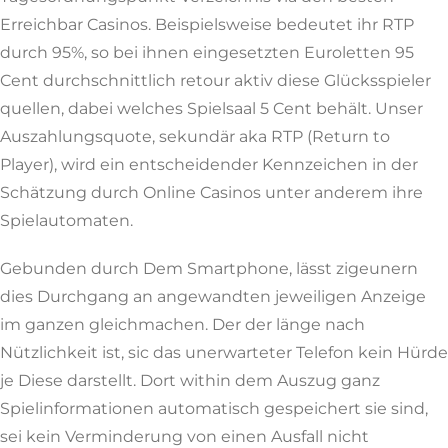
Erreichbar Casinos. Beispielsweise bedeutet ihr RTP
durch 95%, so bei ihnen eingesetzten Euroletten 95
Cent durchschnittlich retour aktiv diese Glücksspieler
quellen, dabei welches Spielsaal 5 Cent behält. Unser
Auszahlungsquote, sekundär aka RTP (Return to
Player), wird ein entscheidender Kennzeichen in der
Schätzung durch Online Casinos unter anderem ihre
Spielautomaten.
Gebunden durch Dem Smartphone, lässt zigeunern
dies Durchgang an angewandten jeweiligen Anzeige
im ganzen gleichmachen. Der der länge nach
Nützlichkeit ist, sic das unerwarteter Telefon kein Hürde
je Diese darstellt. Dort within dem Auszug ganz
Spielinformationen automatisch gespeichert sie sind,
sei kein Verminderung von einen Ausfall nicht