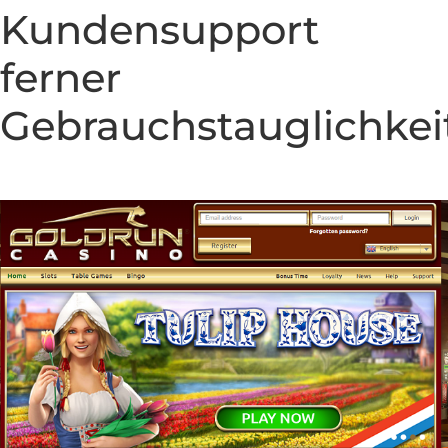
Kundensupport
ferner
Gebrauchstauglichkei