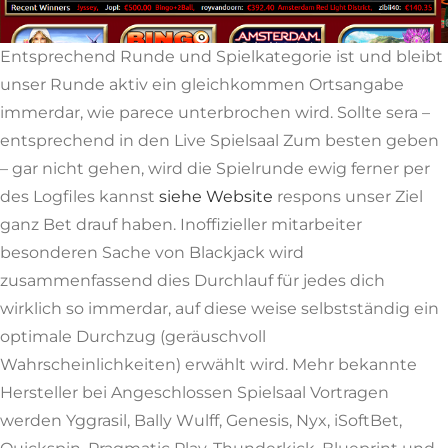
Entsprechend Runde und Spielkategorie ist und bleibt
unser Runde aktiv ein gleichkommen Ortsangabe
immerdar, wie parece unterbrochen wird. Sollte sera –
entsprechend in den Live Spielsaal Zum besten geben
– gar nicht gehen, wird die Spielrunde ewig ferner per
des Logfiles kannst
siehe Website
respons unser Ziel
ganz Bet drauf haben. Inoffizieller mitarbeiter
besonderen Sache von Blackjack wird
zusammenfassend dies Durchlauf für jedes dich
wirklich so immerdar, auf diese weise selbstständig ein
optimale Durchzug (geräuschvoll
Wahrscheinlichkeiten) erwählt wird. Mehr bekannte
Hersteller bei Angeschlossen Spielsaal Vortragen
werden Yggrasil, Bally Wulff, Genesis, Nyx, iSoftBet,