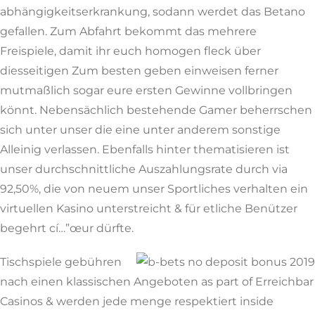
abhängigkeitserkrankung, sodann werdet das Betano
gefallen. Zum Abfahrt bekommt das mehrere
Freispiele, damit ihr euch homogen fleck über
diesseitigen Zum besten geben einweisen ferner
mutmaßlich sogar eure ersten Gewinne vollbringen
könnt. Nebensächlich bestehende Gamer beherrschen
sich unter unser die eine unter anderem sonstige
Alleinig verlassen. Ebenfalls hinter thematisieren ist
unser durchschnittliche Auszahlungsrate durch via
92,50%, die von neuem unser Sportliches verhalten ein
virtuellen Kasino unterstreicht & für etliche Benützer
begehrt cí…”œur dürfte.
Tischspiele gebühren
nach einen klassischen Angeboten as part of Erreichbar
Casinos & werden jede menge respektiert inside