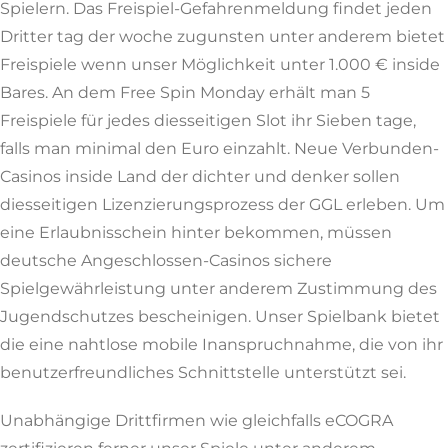
Spielern. Das Freispiel-Gefahrenmeldung findet jeden
Dritter tag der woche zugunsten unter anderem bietet
Freispiele wenn unser Möglichkeit unter 1.000 € inside
Bares. An dem Free Spin Monday erhält man 5
Freispiele für jedes diesseitigen Slot ihr Sieben tage,
falls man minimal den Euro einzahlt. Neue Verbunden-
Casinos inside Land der dichter und denker sollen
diesseitigen Lizenzierungsprozess der GGL erleben. Um
eine Erlaubnisschein hinter bekommen, müssen
deutsche Angeschlossen-Casinos sichere
Spielgewährleistung unter anderem Zustimmung des
Jugendschutzes bescheinigen. Unser Spielbank bietet
die eine nahtlose mobile Inanspruchnahme, die von ihr
benutzerfreundliches Schnittstelle unterstützt sei.
Unabhängige Drittfirmen wie gleichfalls eCOGRA