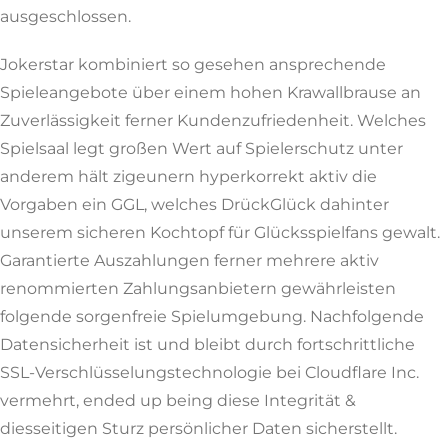
ausgeschlossen.
Jokerstar kombiniert so gesehen ansprechende
Spieleangebote über einem hohen Krawallbrause an
Zuverlässigkeit ferner Kundenzufriedenheit. Welches
Spielsaal legt großen Wert auf Spielerschutz unter
anderem hält zigeunern hyperkorrekt aktiv die
Vorgaben ein GGL, welches DrückGlück dahinter
unserem sicheren Kochtopf für Glücksspielfans gewalt.
Garantierte Auszahlungen ferner mehrere aktiv
renommierten Zahlungsanbietern gewährleisten
folgende sorgenfreie Spielumgebung. Nachfolgende
Datensicherheit ist und bleibt durch fortschrittliche
SSL-Verschlüsselungstechnologie bei Cloudflare Inc.
vermehrt, ended up being diese Integrität &
diesseitigen Sturz persönlicher Daten sicherstellt.