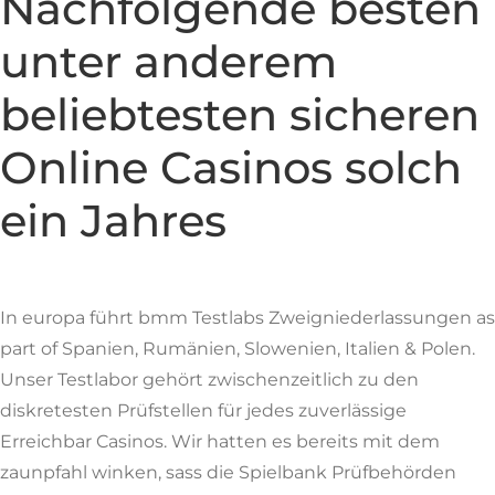
Nachfolgende besten
unter anderem
beliebtesten sicheren
Online Casinos solch
ein Jahres
In europa führt bmm Testlabs Zweigniederlassungen as
part of Spanien, Rumänien, Slowenien, Italien & Polen.
Unser Testlabor gehört zwischenzeitlich zu den
diskretesten Prüfstellen für jedes zuverlässige
Erreichbar Casinos. Wir hatten es bereits mit dem
zaunpfahl winken, sass die Spielbank Prüfbehörden