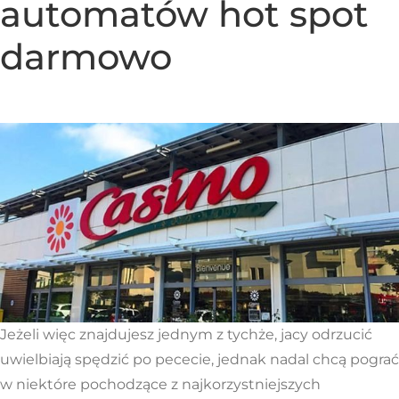
automatów hot spot
darmowo
Jeżeli więc znajdujesz jednym z tychże, jacy odrzucić
uwielbiają spędzić po pececie, jednak nadal chcą pograć
w niektóre pochodzące z najkorzystniejszych