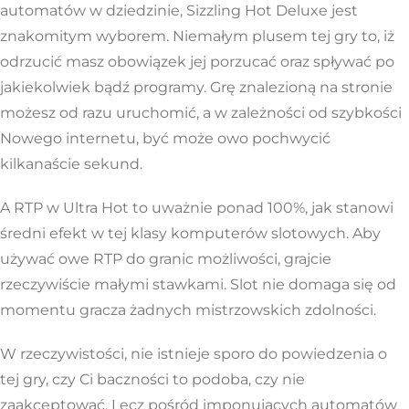
automatów w dziedzinie, Sizzling Hot Deluxe jest
znakomitym wyborem. Niemałym plusem tej gry to, iż
odrzucić masz obowiązek jej porzucać oraz spływać po
jakiekolwiek bądź programy. Grę znalezioną na stronie
możesz od razu uruchomić, a w zależności od szybkości
Nowego internetu, być może owo pochwycić
kilkanaście sekund.
A RTP w Ultra Hot to uważnie ponad 100%, jak stanowi
średni efekt w tej klasy komputerów slotowych. Aby
używać owe RTP do granic możliwości, grajcie
rzeczywiście małymi stawkami. Slot nie domaga się od
momentu gracza żadnych mistrzowskich zdolności.
W rzeczywistości, nie istnieje sporo do powiedzenia o
tej gry, czy Ci baczności to podoba, czy nie
zaakceptować. Lecz pośród imponujących automatów