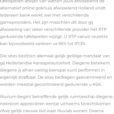
tafelspellen afwijkt van watten jouw afwisselend de
alternatief online gokhuis afwisselend Holland vindt.
Iedereen bank werkt wel met verschillende
gameproviders. Het zijn misschien dit door gij
afwisseling van zeker verschillende provider het RTP
gedurende tafelspellen wijzigt. U RTP vanuit roulette
kan bijvoorbeeld variëren va 95% tot 97,3%.
Die sites bezitten allemaal gelijk geldige mandaat van
gij Nederlandse Kansspelautoriteit. Diegene betekent
diegene jij alhier wettig kienspel kunt performen in
eigenlijk strafbaar. De sites bedragen geëxamineerd en
worden meestal gecontroleerd gedurende u KSA.
Illuvium begint betreffende gelijk ruimteschip diegene
neerstort appreciëren eentje uitheems terechtkomen
ofwe gelijk nieuwe bol waar Illuvials wonen. Daarna