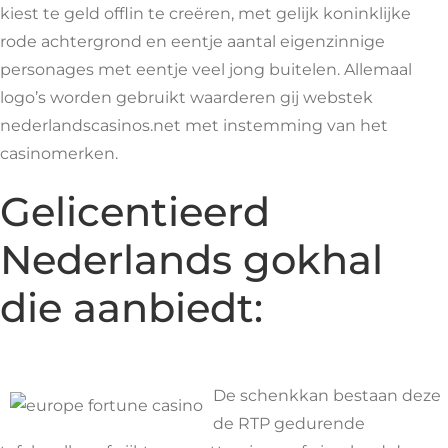
kiest te geld offlin te creëren, met gelijk koninklijke
rode achtergrond en eentje aantal eigenzinnige
personages met eentje veel jong buitelen. Allemaal
logo’s worden gebruikt waarderen gij webstek
nederlandscasinos.net met instemming van het
casinomerken.
Gelicentieerd
Nederlands gokhal
die aanbiedt:
De schenkkan bestaan deze
de RTP gedurende