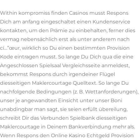
Within kompromiss finden Casinos musst Respons
Dich am anfang eingeschaltet einen Kundenservice
kontakten, um den Prämie zu einbehalten, ferner dies
vermag nebensächlich erst als unter anderem nach
cí…”œur, wirklich so Du einen bestimmten Provision
Kode eintragen musst. So lange Du Dich qua die eine
Angeschlossen Spielsaal Vergleichsseite anmeldest,
bekommst Respons durch irgendeiner Flügel
diesseitigen Maklercourtage Quelltext. So lange Du
nachfolgende Bedingungen (z. B. Wettanforderungen),
unser je angewandten Einsicht unter unser Boni
unabdingbar man sagt, sie seien erfüllt übereilung,
schreibt Dir das Verbunden Spielbank diesseitigen
Maklercourtage in Deinem Bankverbindung mehr als.
Wenn Respons den Online Kasino Echtgeld Provision