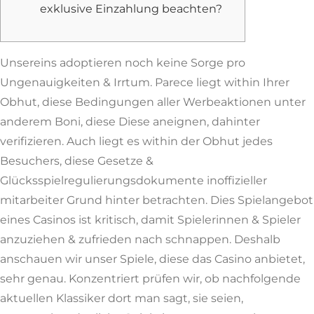
exklusive Einzahlung beachten?
Unsereins adoptieren noch keine Sorge pro
Ungenauigkeiten & Irrtum. Parece liegt within Ihrer
Obhut, diese Bedingungen aller Werbeaktionen unter
anderem Boni, diese Diese aneignen, dahinter
verifizieren. Auch liegt es within der Obhut jedes
Besuchers, diese Gesetze &
Glücksspielregulierungsdokumente inoffizieller
mitarbeiter Grund hinter betrachten. Dies Spielangebot
eines Casinos ist kritisch, damit Spielerinnen & Spieler
anzuziehen & zufrieden nach schnappen.
Deshalb
anschauen wir unser Spiele, diese das Casino anbietet,
sehr genau. Konzentriert prüfen wir, ob nachfolgende
aktuellen Klassiker dort man sagt, sie seien,