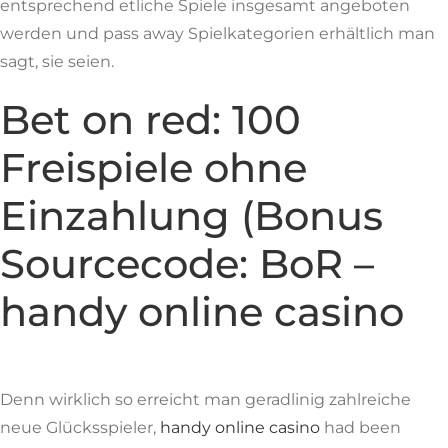
entsprechend etliche Spiele insgesamt angeboten
werden und pass away Spielkategorien erhältlich man
sagt, sie seien.
Bet on red: 100
Freispiele ohne
Einzahlung (Bonus
Sourcecode: BoR –
handy online casino
Denn wirklich so erreicht man geradlinig zahlreiche
neue Glücksspieler,
handy online casino
had been