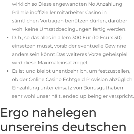
wirklich so Diese angewandten No Anzahlung
Prämie inoffizieller mitarbeiter Casino in
sämtlichen Vortragen benützen dürfen, darüber
wohl keine Umsatzbedingungen fertig werden.
D. h., so das alles in allem 300 Eur (10 Ecu x 30)
einsetzen müsst, vorab der eventuelle Gewinne
anders sein könnt.Das weiteres Vorzeigebeispiel
wird diese Maximaleinsatzregel.
Es ist und bleibt unentbehrlich, um festzustellen,
ob der Online Casino Echtgeld Provision abzüglich
Einzahlung unter einsatz von Bonusguthaben
sehr wohl unser hält, ended up being er verspricht.
Ergo nahelegen
unsereins deutschen