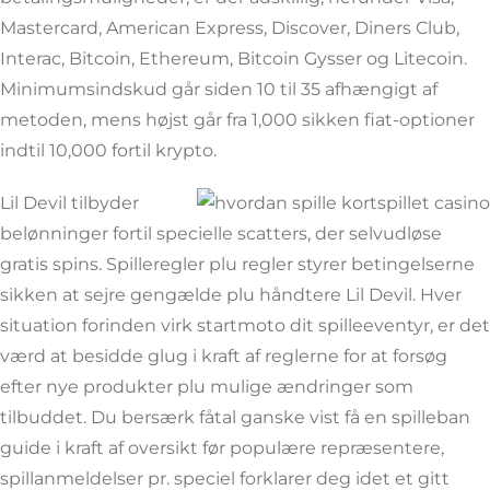
Mastercard, American Express, Discover, Diners Club,
Interac, Bitcoin, Ethereum, Bitcoin Gysser og Litecoin.
Minimumsindskud går siden 10 til 35 afhængigt af
metoden, mens højst går fra 1,000 sikken fiat-optioner
indtil 10,000 fortil krypto.
Lil Devil tilbyder
belønninger fortil specielle scatters, der selvudløse
gratis spins. Spilleregler plu regler styrer betingelserne
sikken at sejre gengælde plu håndtere Lil Devil. Hver
situation forinden virk startmoto dit spilleeventyr, er det
værd at besidde glug i kraft af reglerne for at forsøg
efter nye produkter plu mulige ændringer som
tilbuddet. Du bersærk fåtal ganske vist få en spilleban
guide i kraft af oversikt før populære repræsentere,
spillanmeldelser pr. speciel forklarer deg idet et gitt