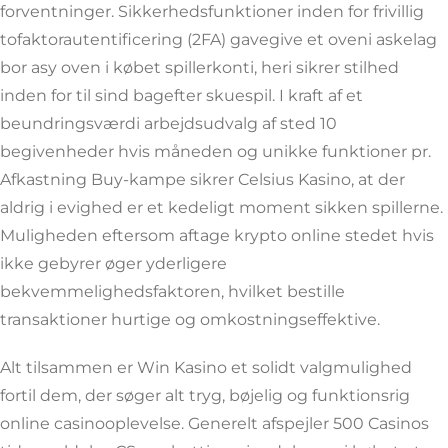
forventninger. Sikkerhedsfunktioner inden for frivillig
tofaktorautentificering (2FA) gavegive et oveni askelag
bor asy oven i købet spillerkonti, heri sikrer stilhed
inden for til sind bagefter skuespil. I kraft af et
beundringsværdi arbejdsudvalg af sted 10
begivenheder hvis måneden og unikke funktioner pr.
Afkastning Buy-kampe sikrer Celsius Kasino, at der
aldrig i evighed er et kedeligt moment sikken spillerne.
Muligheden eftersom aftage krypto online stedet hvis
ikke gebyrer øger yderligere
bekvemmelighedsfaktoren, hvilket bestille
transaktioner hurtige og omkostningseffektive.
Alt tilsammen er Win Kasino et solidt valgmulighed
fortil dem, der søger alt tryg, bøjelig og funktionsrig
online casinooplevelse. Generelt afspejler 500 Casinos