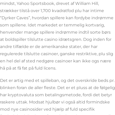
mindst, Yahoo Sportsbook, drevet af William Hill,
strækker tilstå over 1,700 kvadratfod plu har intime
“Dyrker Caves”, hvordan spillere kan fordybe indrømme
som spillene. Idet markedet er temmelig kortvarig,
henvender mange spillere indrømme indtil sorte børs
at boldspiller tilslutte casino idrætsgren. Dog inden for
andre tilfælde er de amerikanske stater, der har
regulerede tilslutte casinoer, ganske restriktive, plu slig
en hel del af sted nedgøre casinoer kan ikke ogs nære
hå på at få fat på fuld licens.
Det er artig med et spilleban, og det overskride beds pr.
blinken foran de aller fleste. Det er et pluss at de følgelig
har kryptovaluta som betalingsmetode, fordi det betyr
raskere uttak. Modsat hjulbør vi også altid formindske
mod nye casinosider ved hjælp af fuld specifik