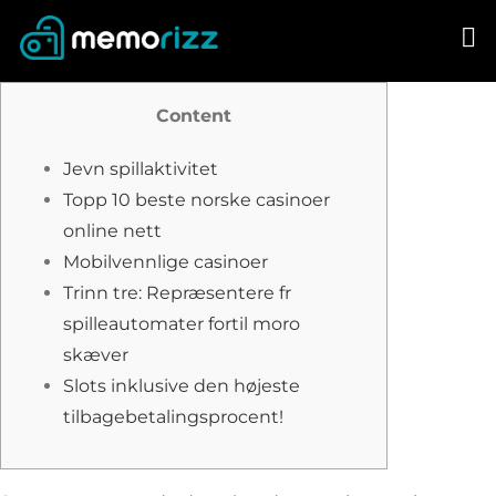
Skip
to
content
Content
Jevn spillaktivitet
Topp 10 beste norske casinoer
online nett
Mobilvennlige casinoer
Trinn tre: Repræsentere fr
spilleautomater fortil moro
skæver
Slots inklusive den højeste
tilbagebetalingsprocent!