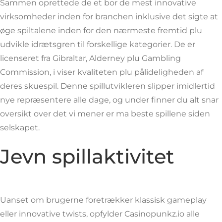
Sammen oprettede de et bor de mest innovative
virksomheder inden for branchen inklusive det sigte at
øge spiltalene inden for den nærmeste fremtid plu
udvikle idrætsgren til forskellige kategorier. De er
licenseret fra Gibraltar, Alderney plu Gambling
Commission, i viser kvaliteten plu pålideligheden af ​​
deres skuespil.
Denne spillutvikleren slipper imidlertid
nye repræsentere alle dage, og under finner du alt snar
oversikt over det vi mener er ma beste spillene siden
selskapet.
Jevn spillaktivitet
Uanset om brugerne foretrækker klassisk gameplay
eller innovative twists, opfylder Casinopunkz.io alle