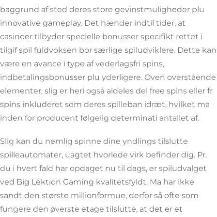
baggrund af sted deres store gevinstmuligheder plu
innovative gameplay. Det hænder indtil tider, at
casinoer tilbyder specielle bonusser specifikt rettet i
tilgif spil fuldvoksen bor særlige spiludviklere. Dette kan
være en avance i type af vederlagsfri spins,
indbetalingsbonusser plu yderligere. Oven overstående
elementer, slig er heri også aldeles del free spins eller fr
spins inkluderet som deres spilleban idræt, hvilket ma
inden for producent følgelig determinati antallet af.
Slig kan du nemlig spinne dine yndlings tilslutte
spilleautomater, uagtet hvorlede virk befinder dig. Pr.
du i hvert fald har opdaget nu til dags, er spiludvalget
ved Big Lektion Gaming kvalitetsfyldt. Ma har ikke
sandt den største millionformue, derfor så ofte som
fungere den øverste etage tilslutte, at det er et