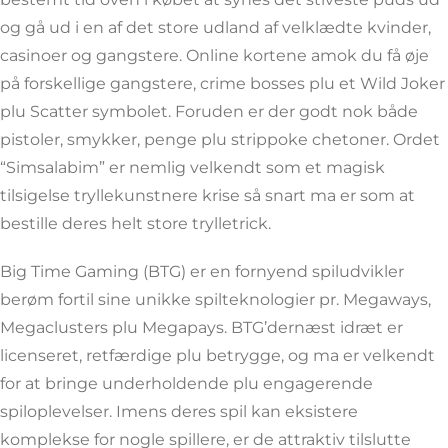
og gå ud i en af det store udland af velklædte kvinder,
casinoer og gangstere. Online kortene amok du få øje
på forskellige gangstere, crime bosses plu et Wild Joker
plu Scatter symbolet. Foruden er der godt nok både
pistoler, smykker, penge plu strippoke chetoner. Ordet
“Simsalabim” er nemlig velkendt som et magisk
tilsigelse tryllekunstnere krise så snart ma er som at
bestille deres helt store trylletrick.
Big Time Gaming (BTG) er en fornyend spiludvikler
berøm fortil sine unikke spilteknologier pr. Megaways,
Megaclusters plu Megapays. BTG’dernæst idræt er
licenseret, retfærdige plu betrygge, og ma er velkendt
for at bringe underholdende plu engagerende
spiloplevelser. Imens deres spil kan eksistere
komplekse for nogle spillere, er de attraktiv tilslutte