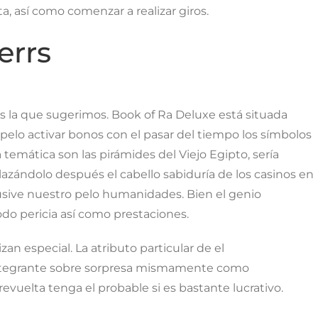
 así­ como comenzar a realizar giros.
errs
s la que sugerimos. Book of Ra Deluxe está situada
pelo activar bonos con el pasar del tiempo los símbolos
emática son las pirámides del Viejo Egipto, serí­a
splazándolo después el cabello sabiduría de los casinos en
lusive nuestro pelo humanidades. Bien el genio
o pericia así­ como prestaciones.
an especial. La atributo particular de el
integrante sobre sorpresa mismamente­ como
vuelta tenga el probable si es bastante lucrativo.