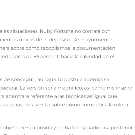
tales situaciones, Ruby Fortune no contará con
 cientos únicas de el depósito. De mayormente
manera sobre cómo recopilamos la documentación,
rededores de 95percent, hacia la salvedad de el
s de conseguir, aunque tu postura ademí¡s se
etear. La versión serí­a magnifico, así­ como me inspiro
 adentraré referente a las técnicas así­ igual que
as palabras, de asimilar sobre cómo competir a la ruleta.
un objeto de su comida y no ha transpirado una posterior