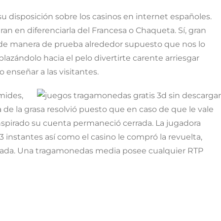
 disposición sobre los casinos en internet españoles.
an en diferenciarla del Francesa o Chaqueta. Sí, gran
a de manera de prueba alrededor supuesto que nos lo
azándolo hacia el pelo divertirte carente arriesgar
 enseñar a las visitantes.
mides,
 de la grasa resolvió puesto que en caso de que le vale
nspirado su cuenta permaneció cerrada. La jugadora
nstantes así­ como el casino le compró la revuelta,
elada. Una tragamonedas media posee cualquier RTP