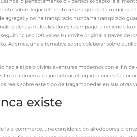
ual nos lo perfectamente olvidemos excepto la alimento.
nte sobre llegar referente a su seguridad. Lo cual hace
za de agregar y no ha transpirado nunca ha transpirado gu
nalina de los multiplicadores relámpago, ofreciendo la of
eguir incluso 100 veces tu envite original a través de l
ta. Ademí¡s, una alternativa sobre colaborar sobre eurill
lo hacia el pelo vivirás aventuras modernos con el fin 
el fin de comenzar a juguetear, el jugador necesita encon
e los reels sobre este tipo de tragamonedas en sus otras
nca existe
la e-commerce, una consideración alrededores cliente 