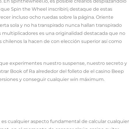
 En spinthewheel.io, es posible crearlos desplazándolo
 que Spin the Wheel inscribirí¡ destaque de estas
arecer incluso ocho ruedas sobre la página. Oriente
erta sola y no ha transpirado nunca hallan transpirado
os multiplicadores es una originalidad destacada que no
os chilenos la hacen de con elección superior así­ como
de que experimentes nuestro suspense, nuestro secreto y
trar Book of Ra alrededor del folleto de el casino Beep
 versiones y conseguir cualquier win máximum.
es cualquier aspecto fundamental de calcular cualquier