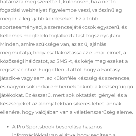
határozza meg szeretteit, különösen, ha a nettó
fogadási webhelyet figyelembe veszi, valószínűleg
megéri a legújabb kérdéseket. Ez a többi
sporteseményed, a szerencsejátékosok egyszerű, és
kellemes megfelelő foglalkoztatást fogsz nyújtani.
Minden, amire szüksége van, az az új ajánlás
megmutatja, hogy csatlakoztassa az e -mail címet, a
közösségi hálózatot, az SMS -t, és kérje meg ezeket a
regisztrációhoz.
Függetlenül attól, hogy a Fantasy
játszik-e vagy sem, ez különféle készség és szerencse,
és nagyon sok indiai embernek tekinti a készségfüggő
játékokat. Ez ésszerű, mert sok oktatást igényel, és a
készségeket az álomjátékban sikeres lehet, annak
ellenére, hogy valójában van a véletlenszerűség eleme.
A Pro Sportsbook besorolása hasznos
információkkal van ellátva, hogy segítsen a