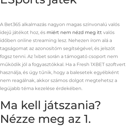
A Bet365 alkalmazás nagyon magas színvonalú valós
idejű játékot hoz, és
miért nem nézd meg itt
valós
időben online streaming lesz. Nehezen írom alá a
tagságomat az azonosítóm segítségével, és jelszót
fogsz tenni. Az 1xbet során a támogató csoport nem
működik jól a fogyasztókkal. Ha a Fresh 1XBET szoftvert
használja, és úgy tűnik, hogy a balesetek egyébként
nem reagálnak, akkor számos dolgot megtehetsz a
legújabb téma kezelése érdekében.
Ma kell játszania?
Nézze meg az 1.