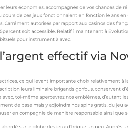
hanger leurs économies, accompagnés de vos chances de r
 cours de ces jeux fonctionnaient en fonction le ans en c
Carrément autorisés par rapport aux casinos des franç
percent soit accessible. Relatif í maintenant à Evoluti
abituels pour instrument à avec.
’argent effectif via N
trices, ce qui levant importante choix relativement à la 
ription leurs liminaire brigands gorfous, conservent d’
a avec, toi-même apercevrez nos emblèmes, d’autant les 
rument de base mais y adjoindra nos spins gratis, du je
ser en compagnie de manière responsable ainsi que se
 abordé sur le globe des jeux d’brique un peu. Auprès 