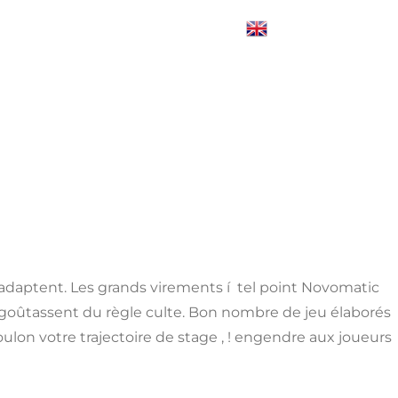
Blogs
Contact Us
Login
English
 s’adaptent. Les grands virements í tel point Novomatic
goûtassent du règle culte. Bon nombre de jeu élaborés
ulon votre trajectoire de stage , ! engendre aux joueurs