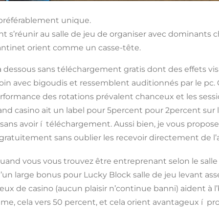
t préférablement unique.
t s’réunir au salle de jeu de organiser avec dominants c
tantinet orient comme un casse-tête.
essous sans téléchargement gratis dont des effets visue
loin avec bigoudis et ressemblent auditionnés par le pc
ormance des rotations prévalent chanceux et les sessions
nd casino ait un label pour 5percent pour 2percent sur l
sans avoir í téléchargement. Aussi bien, je vous propose 
gratuitement sans oublier les recevoir directement de l’
and vous vous trouvez être entreprenant selon le salle 
un large bonus pour Lucky Block salle de jeu levant assez
jeux de casino (aucun plaisir n’continue banni) aident à l
me, cela vers 50 percent, et cela orient avantageux í pr