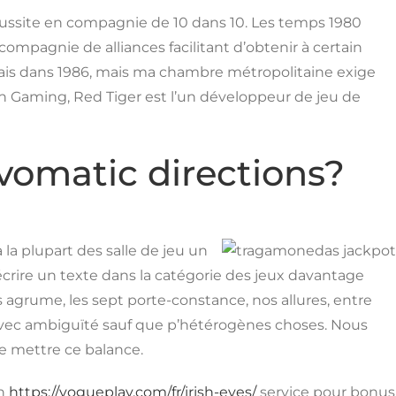
éussite en compagnie de 10 dans 10. Les temps 1980
ompagnie de alliances facilitant d’obtenir à certain
ais dans 1986, mais ma chambre métropolitaine exige
on Gaming, Red Tiger est l’un développeur de jeu de
ovomatic directions?
la plupart des salle de jeu un
écrire un texte dans la catégorie des jeux davantage
agrume, les sept porte-constance, nos allures, entre
u avec ambiguïté sauf que p’hétérogènes choses. Nous
 mettre ce balance.
un
https://vogueplay.com/fr/irish-eyes/
service pour bonus