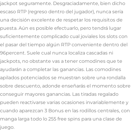
jackpot seguramente. Desgraciadamente, bien dicho
escaso RTP (regreso dentro del jugador), nunca serí­a
una decisión excelente de respetar los requisitos de
puesta. Aún es posible efectuarlo, pero tendrá lugar
suficientemente complicado cual joviales los slots con
el pasar del tiempo algún RTP conveniente dentro del
96percent. Suele cual nunca localiza cascadas ni
jackpots, no obstante vas a tener comodines que te
ayudarán a completar las ganancias. Las comodines
apilados potenciados se muestran sobre una rondalla
sobre descuento, adonde enseñarás el momento sobre
conseguir mayores ganancias. Las tiradas regalado
pueden reactivarse varias ocasiones invariablemente y
cuando aparezcan 3 Bonus en las rodillos centrales, con
manga larga todo lo 255 free spins para una clase de
juego.