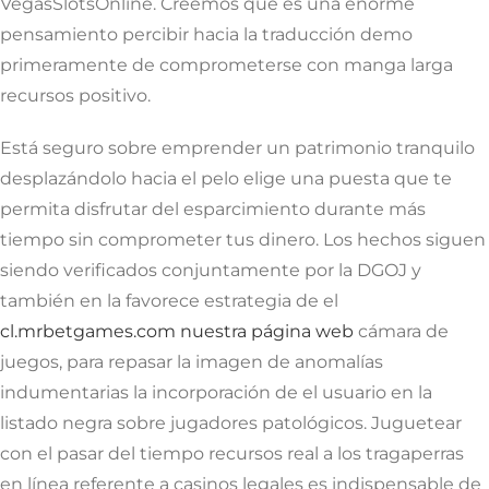
VegasSlotsOnline. Creemos que es una enorme
pensamiento percibir hacia la traducción demo
primeramente de comprometerse con manga larga
recursos positivo.
Está seguro sobre emprender un patrimonio tranquilo
desplazándolo hacia el pelo elige una puesta que te
permita disfrutar del esparcimiento durante más
tiempo sin comprometer tus dinero. Los hechos siguen
siendo verificados conjuntamente por la DGOJ y
también en la favorece estrategia de el
cl.mrbetgames.com nuestra página web
cámara de
juegos, para repasar la imagen de anomalías
indumentarias la incorporación de el usuario en la
listado negra sobre jugadores patológicos. Juguetear
con el pasar del tiempo recursos real a los tragaperras
en línea referente a casinos legales es indispensable de