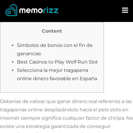
Skip
to
content
Content
Símbolos de bonos con el fin de
ganancias
Best Casinos to Play Wolf Run Slot
Selecciona la mejor tragaperra
online dinero favorable en España
Deberías de valorar que ganar dinero real referente a las
tragaperras online desplazándolo hacia el pelo slots en
internet siempre significa cualquier factor de chiripa. No
existe una estrategia garantizada de conseguir