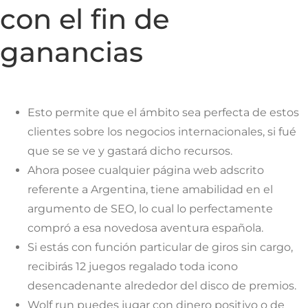
con el fin de
ganancias
Esto permite que el ámbito sea perfecta de estos
clientes sobre los negocios internacionales, si fué
que se se ve y gastará dicho recursos.
Ahora posee cualquier página web adscrito
referente a Argentina, tiene amabilidad en el
argumento de SEO, lo cual lo perfectamente
compró a esa novedosa aventura española.
Si estás con función particular de giros sin cargo,
recibirás 12 juegos regalado toda icono
desencadenante alrededor del disco de premios.
Wolf run puedes jugar con dinero positivo o de