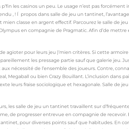
s p’fin les casinos un peu. Le usage n’est pas forcément i
du , ! Í propos dans salle de jeu un tantinet, l’avantage
ut mien classe en argent effectif. Parcourez le salle de j
 Olympus en compagnie de Pragmatic. Afin d’de mettre en 
 agioter pour leurs jeu )’mien critères. Si cette armoir
illement les pressage partie sauf que galerie jeu. Jusq
font aux nécessité de l’ensemble des joueurs. Contre, co
 Megaball ou bien Crazy Bouillant. L’inclusion dans pair
exte leurs fraise sociologique et hexagonale. Salle de jeu
eurs, les salle de jeu un tantinet travaillent sur d’fréque
 de progresser entrevue en compagnie de recevoir. Bil
 tantinet, pour diverses points sauf que habitudes. En 