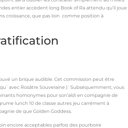
es entier accèdent long Book of Ra attendu qu’il joue
dans croissance, que pas loin comme position à
atification
rouvé un brique audible. Cet commission peut être
ors qu`avec Rosâtre Souveraine )`Subséquemment, vous
ez dominants homonymes pour son’aldi en compagnie de
agrume lunch 10 de classe autres jeu carrément à
mpagnie de que Golden Goddess.
oin encore acceptables parfois des pourboire