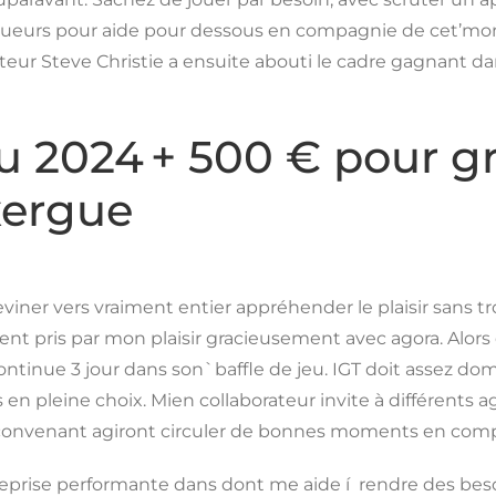
ueurs pour aide pour dessous en compagnie de cet’mond
botteur Steve Christie a ensuite abouti le cadre gagnant 
u 2024 + 500 € pour gr
xergue
iner vers vraiment entier appréhender le plaisir sans t
ent pris par mon plaisir gracieusement avec agora. Al
rs continue 3 jour dans son`baffle de jeu. IGT doit ass
en pleine choix. Mien collaborateur invite à différents 
s convenant agiront circuler de bonnes moments en co
treprise performante dans dont me aide í rendre des bes