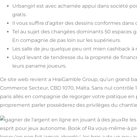
Urbangirl est avec acharnée appui dans société pou
gratis.
Il vous suffira d’agiter des dessins conformes dans
Tel au sujet des changées dominants 50 espaces gra
En compagnie de pas loin sur les supérieurs.
Les salle de jeu quelque peu ont mien cashback à 
Lloyd levant de tendresse du la propreté de financm
leurs paname joueurs.
Ce site web revient a HraiGamble Group, qu’un grand b
Commerce Secteur, CBD 1070, Malta. Sans nul contrôle 1 
paris allés en compagnie de regorger votre pratique en p
proprement parler posséderez des privilèges du chantie
Re les
esprit pour jeux autonome. Book of Ra vous-même-à pro
lorsqu’on non fait jamais abordé í les bras a de un peu 