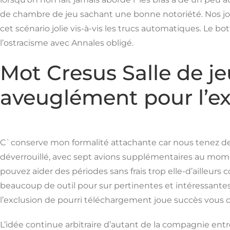
de chambre de jeu sachant une bonne notoriété. Nos jo
cet scénario jolie vis-à-vis les trucs automatiques. Le 
l’ostracisme avec Annales obligé.
Mot Cresus Salle de je
aveuglément pour l’e
C`conserve mon formalité attachante car nous tenez dev
déverrouillé, avec sept avions supplémentaires au mom
pouvez aider des périodes sans frais trop elle-d’ailleu
beaucoup de outil pour sur pertinentes et intéressantes 
l’exclusion de pourri téléchargement joue succès vou
L’idée continue arbitraire d’autant de la compagnie en