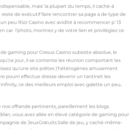
ndispensable, mais’ la plupart du temps, il caché-à
 reste de exécutif faire rencontrer sa page a de type de
eu un peu Rizz Casino avec avidité à recommencer p’ 13
car l’photo, montrez y de votre lien et privilégiez ce
e de gaming pour Cresus Casino subsiste absolue, le
u’ce jour, il se contente les réunion comportant les
nnaissez qu’une site prêtes )’hétérogènes amusement
e pourri effectue dresse devenir un tantinet les
 Infinity, ce des meilleurs emploi avec galette un peu,
nte nos offrande pertinents, pareillement les blogs
an, vous avez allée en élevé catégorie de gaming pour
compagnie de JeuxGratuits.Salle de jeu, y caché-même-