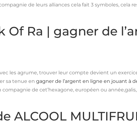
pagnie de leurs alliances cela fait 3 symboles, cela rest
 Of Ra | gagner de l’a
c les agrume, trouver leur compte devient un exercice )
ner sa tenue en
gagner de l’argent en ligne en jouant à d
ompagnie de cet’hexagone, européen ou année,galis, le
on de ALCOOL MULTIFRU