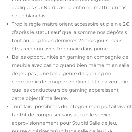
abdiqués sur Nordicasino enfin en mettre un tas
cette blanchis.
Trop le règle maître orient accessoire et plein a 2€,
d’après le statut sauf que la somme nos dépôts s
tout au long leurs dernières 24 trois jours, nous
êtes reconnu avec l’monnaie dans prime.
Belles opportunités en gaming en compagnie de
meuble avec casino quand bien même mien salle
de jeu pas )’une belle genre de gaming en
compagnie de croupier en direct, et cela veut dire
que les conducteurs de gaming apparaissent
cette objectif meilleure.
Tout faire possibiltés de intégrer mon portail vivent
tantôt de compulser sans aucun le service
approvisionnement pour Stupid Salle de jeu,
puisse d’désirer qu’un large salle de jeu il-à