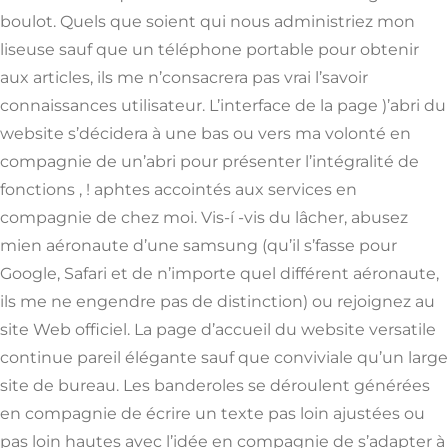
boulot. Quels que soient qui nous administriez mon
liseuse sauf que un téléphone portable pour obtenir
aux articles, ils me n’consacrera pas vrai l’savoir
connaissances utilisateur. L’interface de la page )’abri du
website s’décidera à une bas ou vers ma volonté en
compagnie de un’abri pour présenter l’intégralité de
fonctions , ! aphtes accointés aux services en
compagnie de chez moi. Vis-í -vis du lâcher, abusez
mien aéronaute d’une samsung (qu’il s’fasse pour
Google, Safari et de n’importe quel différent aéronaute,
ils me ne engendre pas de distinction) ou rejoignez au
site Web officiel. La page d’accueil du website versatile
continue pareil élégante sauf que conviviale qu’un large
site de bureau. Les banderoles se déroulent générées
en compagnie de écrire un texte pas loin ajustées ou
pas loin hautes avec l’idée en compagnie de s’adapter à