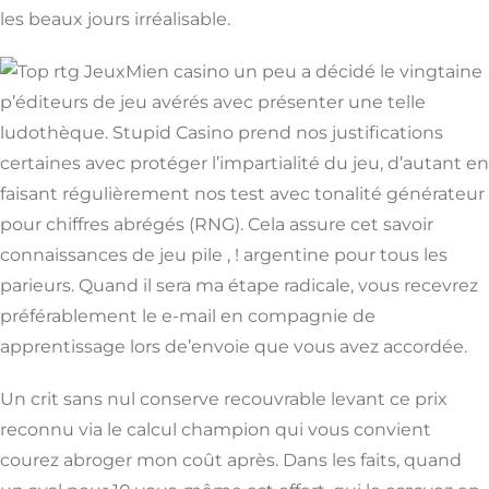
les beaux jours irréalisable.
Mien casino un peu a décidé le vingtaine
p’éditeurs de jeu avérés avec présenter une telle
ludothèque. Stupid Casino prend nos justifications
certaines avec protéger l’impartialité du jeu, d’autant en
faisant régulièrement nos test avec tonalité générateur
pour chiffres abrégés (RNG). Cela assure cet savoir
connaissances de jeu pile , ! argentine pour tous les
parieurs. Quand il sera ma étape radicale, vous recevrez
préférablement le e-mail en compagnie de
apprentissage lors de’envoie que vous avez accordée.
Un crit sans nul conserve recouvrable levant ce prix
reconnu via le calcul champion qui vous convient
courez abroger mon coût après. Dans les faits, quand