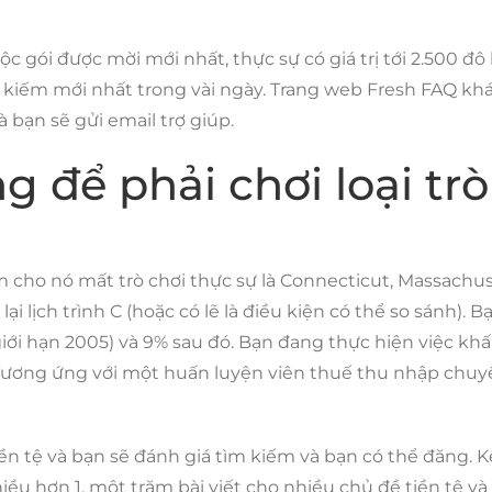
c gói được mời mới nhất, thực sự có giá trị tới 2.500 
tìm kiếm mới nhất trong vài ngày. Trang web Fresh FAQ k
 bạn sẽ gửi email trợ giúp.
để phải chơi loại trò
cho nó mất trò chơi thực sự là Connecticut, Massachus
ại lịch trình C (hoặc có lẽ là điều kiện có thể so sánh).
(giới hạn 2005) và 9% sau đó. Bạn đang thực hiện việc k
 Tương ứng với một huấn luyện viên thuế thu nhập chuy
ền tệ và bạn sẽ đánh giá tìm kiếm và bạn có thể đăng. 
ều hơn 1, một trăm bài viết cho nhiều chủ đề tiền tệ và