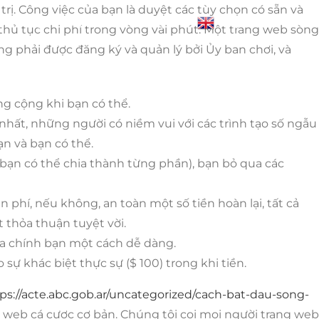
rị. Công việc của bạn là duyệt các tùy chọn có sẵn và
Blogs
Contact Us
Login
English
hủ tục chi phí trong vòng vài phút. Một trang web sòng
g phải được đăng ký và quản lý bởi Ủy ban chơi, và
ng cộng khi bạn có thể.
nhất, những người có niềm vui với các trình tạo số ngẫu
n và bạn có thể.
 bạn có thể chia thành từng phần), bạn bỏ qua các
í, nếu không, an toàn một số tiền hoàn lại, tất cả
 thỏa thuận tuyệt vời.
của chính bạn một cách dễ dàng.
ự khác biệt thực sự ($ 100) trong khi tiền.
ps://acte.abc.gob.ar/uncategorized/cach-bat-dau-song-
 web cá cược cơ bản. Chúng tôi coi mọi người trang web