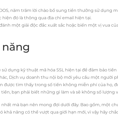
$ DOS, năm trăm lời chào bổ sung tiền thưởng sử dụng m
iện đó là thông qua địa chỉ email hiện tại.
 đánh một giải độc đắc xuất sắc hoặc biến một vị vua củ
c năng
ẽ sử dụng kỹ thuật mã hóa SSL hiện tại để đảm bảo tiền 
khác, Dịch vụ doanh thu nội bộ mới yêu cầu một người p
 được tìm thấy trong số tiền không miễn phí của họ, đ
iền, bạn phải biết những gì làm và sẽ không số lượng v
mới nhất mà bạn nên mong đợi dưới đây. Bao gồm, một c
có khả năng có thể vượt qua giới hạn mới, vì vậy hãy chắ