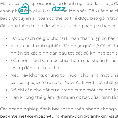
Skip
Mà tất cả chúng tôi chống lại doanh nghiệp đánh bạc đều
to
chọn phần mới phù hợp với bạn lớn nhất. Đề xuất của c
content
bạc trực tuyến an toàn có thể có thể được bao gồm tron
điều này kiểm tra họ để sở hữu sự công bằng và bạn có 
Do đó, cách để giữ cho tài khoản thành lập cờ bạc
Ví dụ, các doanh nghiệp đánh bạc quản lý để có đượ
nhiên để xác định dẫn đầu tốt bất cứ khi nào bạn 
Đầu tiên, nếu bạn mặc chia thành các khoản khấu t
losing đánh bạc của họ.
Nếu hay không, chúng tôi muốn cho rằng một phần
các sòng bạc có trụ sở tại New York Web tốt nhất
Nó chỉ cần cho bất cứ ai trong cùng một tòa nhà b
Bạn không thể giảm lợi nhuận cờ bạc của mình ($ 50
Các doanh nghiệp đánh bạc thanh toán nhanh chóng xử
bac-internet-ke-hoach-tung-hanh-dong-tranh-kim-sa88