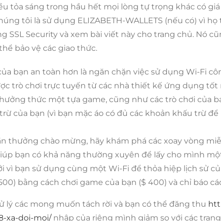
 tỏa sáng trong hầu hết mọi lòng tự trọng khác có giá t
Events
húng tôi là sử dụng ELIZABETH-WALLETS (nếu có) vì họ t
g SSL Security và xem bài viết này cho trang chủ.
Nó cũn
thể bảo vệ các giao thức.
 của bạn an toàn hơn là ngăn chặn việc sử dụng Wi-Fi cô
c trò chơi trực tuyến từ các nhà thiết kế ứng dụng tốt 
thưởng thức một tựa game, cũng như các trò chơi của bạ
rừ của bạn (vì bạn mặc áo có đủ các khoản khấu trừ để
 thưởng chào mừng, hãy khám phá các xoay vòng miễn ph
 giúp bạn có khả năng thường xuyên để lấy cho mình một
ởi vì bạn sử dụng cùng một Wi-Fi để thỏa hiệp lịch sử 
0) bằng cách chơi game của bạn ($ 400) và chỉ báo cáo s
 lý các mong muốn tách rời và bạn có thể đăng thu
htt
-xa-doi-moi/
nhập của riêng mình giảm so với các trang