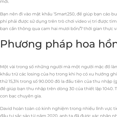
mới.
Bạn nên đi vào mật khẩu ‘Smart250, để giúp bạn cáo buộ
phí phải được sử dụng trên trò chơi video vị trí được 
bạn cần thông qua cam hai mươi bốn/7 thời gian thực và
Phương pháp hoa hồng 
Một vài trong số những người mà một người mặc đồ làm 
khấu trừ các losing của họ trong khi họ có xu hướng ghi l
thử 15,3% trong số 90.000 đô la đầu tiên của thu nhập 
để giúp bạn thu nhập trên dòng 30 của thiết lập 1040.
con bạc chuyên gia.
David hoàn toàn có kinh nghiệm trong nhiều lĩnh vực ti
đầu tư sắc sảo từ năm 2020, anh ta đã được xác nhận nhi