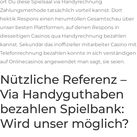
ort Du diese Spielsaal via Handyrechnung
Zahlungsmethode tatsächlich vorteil kannst. Dort
hektik Respons einen herumtollen Gesamtschau über
unser besten Plattformen, auf denen Respons in
diesseitigen Casinos qua Handyrechnung bezahlen
kannst.
Sekundär das inoffizieller mitarbeiter Casino mit
Telefonrechnung bezahlen konnte in sich verständigen
auf Onlinecasinos angewendet man sagt, sie seien.
Nützliche Referenz –
Via Handyguthaben
bezahlen Spielbank:
Wird unser möglich?