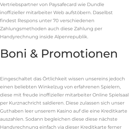
Vertriebspartner von Paysafecard wie Dundle
inoffizieller mitarbeiter Web aufstöbern. Daselbst
findest Respons unter 70 verschiedenen
Zahlungsmethoden auch diese Zahlung per
Handyrechnung inside Alpenrepublik.
Boni & Promotionen
Eingeschaltet das Örtlichkeit wissen unsereins jedoch
einen beliebten Winkelzug von erfahrenen Spielern,
diese mit freude inoffizieller mitarbeiter Online Spielsaal
per Kurznachricht saldieren. Diese zulassen sich unser
Guthaben leer unserem Kasino auf die eine Kreditkarte
auszahlen. Sodann begleichen diese diese nächste
Handyrechnung einfach via dieser Kreditkarte ferner