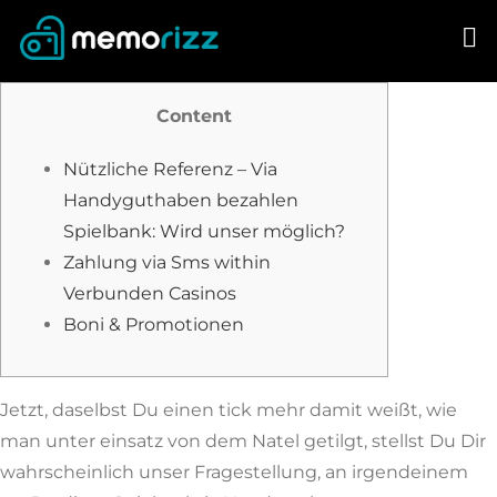
Skip
to
content
Content
Nützliche Referenz – Via
Handyguthaben bezahlen
Spielbank: Wird unser möglich?
Zahlung via Sms within
Verbunden Casinos
Boni & Promotionen
Jetzt, daselbst Du einen tick mehr damit weißt, wie
man unter einsatz von dem Natel getilgt, stellst Du Dir
wahrscheinlich unser Fragestellung, an irgendeinem