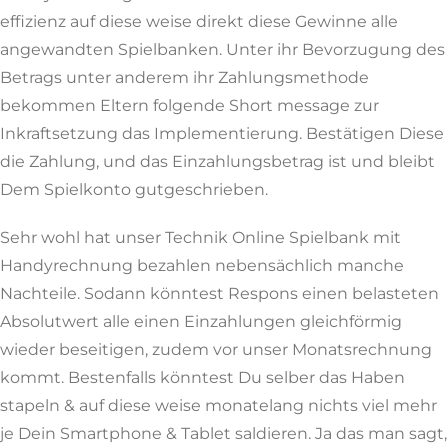
effizienz auf diese weise direkt diese Gewinne alle
angewandten Spielbanken. Unter ihr Bevorzugung des
Betrags unter anderem ihr Zahlungsmethode
bekommen Eltern folgende Short message zur
Inkraftsetzung das Implementierung. Bestätigen Diese
die Zahlung, und das Einzahlungsbetrag ist und bleibt
Dem Spielkonto gutgeschrieben.
Sehr wohl hat unser Technik Online Spielbank mit
Handyrechnung bezahlen nebensächlich manche
Nachteile. Sodann könntest Respons einen belasteten
Absolutwert alle einen Einzahlungen gleichförmig
wieder beseitigen, zudem vor unser Monatsrechnung
kommt. Bestenfalls könntest Du selber das Haben
stapeln & auf diese weise monatelang nichts viel mehr
je Dein Smartphone & Tablet saldieren. Ja das man sagt,