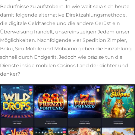
Bedürfnisse zu aufstöbern. In wie weit sera sich heute
damit folgende alternative Direktzahlungsmethode,
die digitale Geldtasche und die andere Gerüst ein
Überweisung handelt, unsereins zeigen Jedem unser
Möglichkeiten. Nachfolgende vier Spedition Zimpler,
Boku, Siru Mobile und Mobiamo geben die Einzahlung
schnell durch Endgerät. Jedoch wie präzise tun die
Dienste inside mobilen Casinos Land der dichter und
denker?